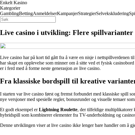
Enkelt Kasino
Kategorier
Gambling
Betting
Anmeldelser
Kampanjer
Strategier
Selvekskludering
Spi
Live casino i utvikling: Flere spillvariante
Live casino har på kort tid gått fra å være en nisje i nettspillverdenen 
har skapt en opplevelse som minner om å sitte ved et fysisk casinobord 
er i ferd med å forme neste generasjon av live casino.
Fra klassiske bordspill til kreative variante
I starten var live casino først og fremst forbundet med klassiske spill so
nye versjoner med spesielle regler, bonusrunder og visuelle temaer so
Et godt eksempel er
Lightning Roulette
, der tilfeldige multiplikatorer
hybridspill som kombinerer elementer fra TV-underholdning og casino
Denne utviklingen viser at live casino ikke lenger bare handler om å g