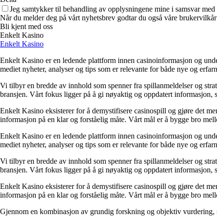
Jeg samtykker til behandling av opplysningene mine i samsvar med r
Når du melder deg på vårt nyhetsbrev godtar du også våre brukervilkå
Bli kjent med oss
Enkelt Kasino
Enkelt Kasino
Enkelt Kasino er en ledende plattform innen casinoinformasjon og underh
mediet nyheter, analyser og tips som er relevante for både nye og erfarn
Vi tilbyr en bredde av innhold som spenner fra spillanmeldelser og strateg
bransjen. Vårt fokus ligger på å gi nøyaktig og oppdatert informasjon, sl
Enkelt Kasino eksisterer for å demystifisere casinospill og gjøre det mer
informasjon på en klar og forståelig måte. Vårt mål er å bygge bro mell
Enkelt Kasino er en ledende plattform innen casinoinformasjon og underh
mediet nyheter, analyser og tips som er relevante for både nye og erfarn
Vi tilbyr en bredde av innhold som spenner fra spillanmeldelser og strateg
bransjen. Vårt fokus ligger på å gi nøyaktig og oppdatert informasjon, sl
Enkelt Kasino eksisterer for å demystifisere casinospill og gjøre det mer
informasjon på en klar og forståelig måte. Vårt mål er å bygge bro mell
Gjennom en kombinasjon av grundig forskning og objektiv vurdering, sikter