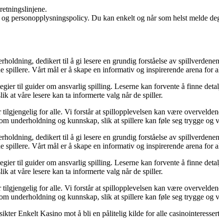
etningslinjene.
r og personopplysningspolicy. Du kan enkelt og når som helst melde d
oldning, dedikert til å gi lesere en grundig forståelse av spillverdenen
e spillere. Vårt mål er å skape en informativ og inspirerende arena for a
ier til guider om ansvarlig spilling. Leserne kan forvente å finne detalje
ik at våre lesere kan ta informerte valg når de spiller.
 tilgjengelig for alle. Vi forstår at spillopplevelsen kan være overvelden
om underholdning og kunnskap, slik at spillere kan føle seg trygge og v
oldning, dedikert til å gi lesere en grundig forståelse av spillverdenen
e spillere. Vårt mål er å skape en informativ og inspirerende arena for a
ier til guider om ansvarlig spilling. Leserne kan forvente å finne detalje
ik at våre lesere kan ta informerte valg når de spiller.
 tilgjengelig for alle. Vi forstår at spillopplevelsen kan være overvelden
om underholdning og kunnskap, slik at spillere kan føle seg trygge og v
 Enkelt Kasino mot å bli en pålitelig kilde for alle casinointeresserte. 