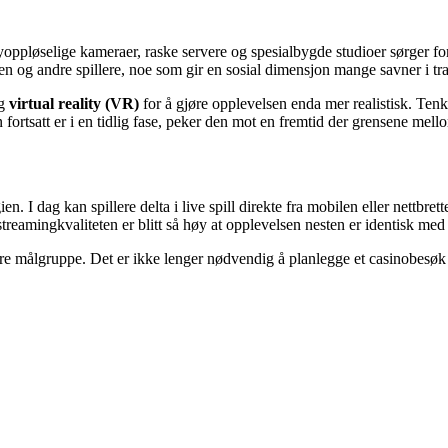
ppløselige kameraer, raske servere og spesialbygde studioer sørger for a
 og andre spillere, noe som gir en sosial dimensjon mange savner i tradi
g
virtual reality (VR)
for å gjøre opplevelsen enda mer realistisk. Tenk
rtsatt er i en tidlig fase, peker den mot en fremtid der grensene mellom 
. I dag kan spillere delta i live spill direkte fra mobilen eller nettbrett
 streamingkvaliteten er blitt så høy at opplevelsen nesten er identisk m
edere målgruppe. Det er ikke lenger nødvendig å planlegge et casinobesøk