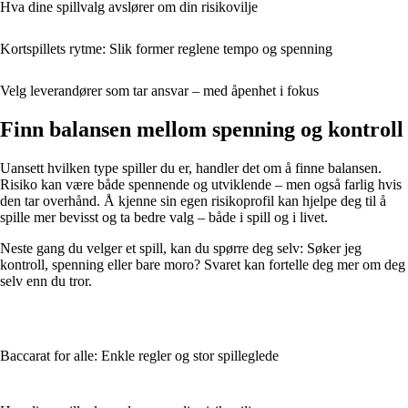
Hva dine spillvalg avslører om din risikovilje
Kortspillets rytme: Slik former reglene tempo og spenning
Velg leverandører som tar ansvar – med åpenhet i fokus
Finn balansen mellom spenning og kontroll
Uansett hvilken type spiller du er, handler det om å finne balansen.
Risiko kan være både spennende og utviklende – men også farlig hvis
den tar overhånd. Å kjenne sin egen risikoprofil kan hjelpe deg til å
spille mer bevisst og ta bedre valg – både i spill og i livet.
Neste gang du velger et spill, kan du spørre deg selv: Søker jeg
kontroll, spenning eller bare moro? Svaret kan fortelle deg mer om deg
selv enn du tror.
Baccarat for alle: Enkle regler og stor spilleglede