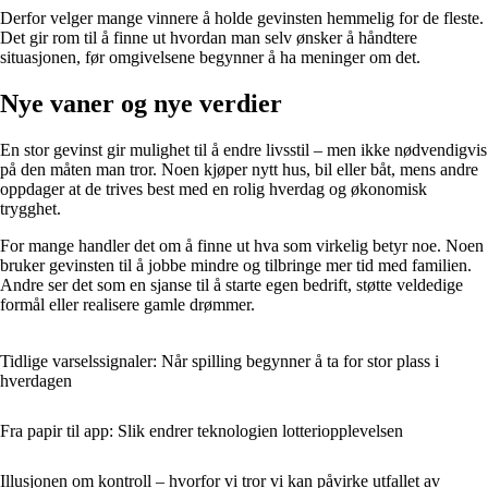
Derfor velger mange vinnere å holde gevinsten hemmelig for de fleste.
Det gir rom til å finne ut hvordan man selv ønsker å håndtere
situasjonen, før omgivelsene begynner å ha meninger om det.
Nye vaner og nye verdier
En stor gevinst gir mulighet til å endre livsstil – men ikke nødvendigvis
på den måten man tror. Noen kjøper nytt hus, bil eller båt, mens andre
oppdager at de trives best med en rolig hverdag og økonomisk
trygghet.
For mange handler det om å finne ut hva som virkelig betyr noe. Noen
bruker gevinsten til å jobbe mindre og tilbringe mer tid med familien.
Andre ser det som en sjanse til å starte egen bedrift, støtte veldedige
formål eller realisere gamle drømmer.
Tidlige varselssignaler: Når spilling begynner å ta for stor plass i
hverdagen
Fra papir til app: Slik endrer teknologien lotteriopplevelsen
Illusjonen om kontroll – hvorfor vi tror vi kan påvirke utfallet av