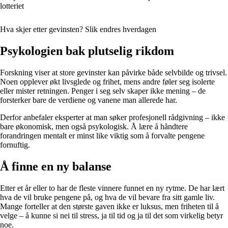
lotteriet
Hva skjer etter gevinsten? Slik endres hverdagen
Psykologien bak plutselig rikdom
Forskning viser at store gevinster kan påvirke både selvbilde og trivsel.
Noen opplever økt livsglede og frihet, mens andre føler seg isolerte
eller mister retningen. Penger i seg selv skaper ikke mening – de
forsterker bare de verdiene og vanene man allerede har.
Derfor anbefaler eksperter at man søker profesjonell rådgivning – ikke
bare økonomisk, men også psykologisk. Å lære å håndtere
forandringen mentalt er minst like viktig som å forvalte pengene
fornuftig.
Å finne en ny balanse
Etter et år eller to har de fleste vinnere funnet en ny rytme. De har lært
hva de vil bruke pengene på, og hva de vil bevare fra sitt gamle liv.
Mange forteller at den største gaven ikke er luksus, men friheten til å
velge – å kunne si nei til stress, ja til tid og ja til det som virkelig betyr
noe.