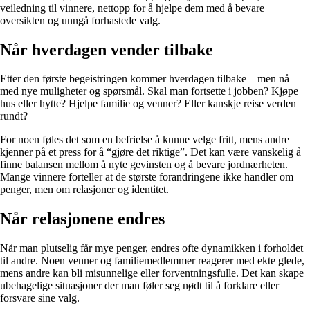
veiledning til vinnere, nettopp for å hjelpe dem med å bevare
oversikten og unngå forhastede valg.
Når hverdagen vender tilbake
Etter den første begeistringen kommer hverdagen tilbake – men nå
med nye muligheter og spørsmål. Skal man fortsette i jobben? Kjøpe
hus eller hytte? Hjelpe familie og venner? Eller kanskje reise verden
rundt?
For noen føles det som en befrielse å kunne velge fritt, mens andre
kjenner på et press for å “gjøre det riktige”. Det kan være vanskelig å
finne balansen mellom å nyte gevinsten og å bevare jordnærheten.
Mange vinnere forteller at de største forandringene ikke handler om
penger, men om relasjoner og identitet.
Når relasjonene endres
Når man plutselig får mye penger, endres ofte dynamikken i forholdet
til andre. Noen venner og familiemedlemmer reagerer med ekte glede,
mens andre kan bli misunnelige eller forventningsfulle. Det kan skape
ubehagelige situasjoner der man føler seg nødt til å forklare eller
forsvare sine valg.