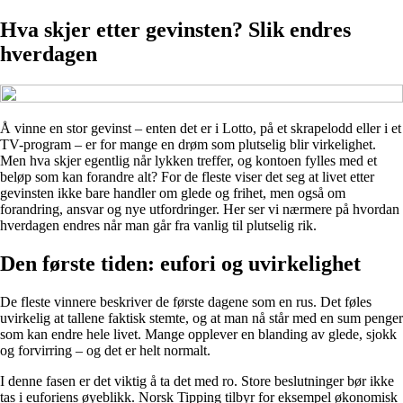
Hva skjer etter gevinsten? Slik endres
hverdagen
Å vinne en stor gevinst – enten det er i Lotto, på et skrapelodd eller i et
TV-program – er for mange en drøm som plutselig blir virkelighet.
Men hva skjer egentlig når lykken treffer, og kontoen fylles med et
beløp som kan forandre alt? For de fleste viser det seg at livet etter
gevinsten ikke bare handler om glede og frihet, men også om
forandring, ansvar og nye utfordringer. Her ser vi nærmere på hvordan
hverdagen endres når man går fra vanlig til plutselig rik.
Den første tiden: eufori og uvirkelighet
De fleste vinnere beskriver de første dagene som en rus. Det føles
uvirkelig at tallene faktisk stemte, og at man nå står med en sum penger
som kan endre hele livet. Mange opplever en blanding av glede, sjokk
og forvirring – og det er helt normalt.
I denne fasen er det viktig å ta det med ro. Store beslutninger bør ikke
tas i euforiens øyeblikk. Norsk Tipping tilbyr for eksempel økonomisk