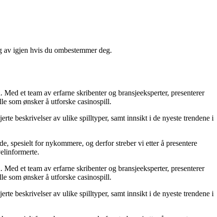
eg av igjen hvis du ombestemmer deg.
. Med et team av erfarne skribenter og bransjeeksperter, presenterer
lle som ønsker å utforske casinospill.
rte beskrivelser av ulike spilltyper, samt innsikt i de nyeste trendene i
de, spesielt for nykommere, og derfor streber vi etter å presentere
elinformerte.
. Med et team av erfarne skribenter og bransjeeksperter, presenterer
lle som ønsker å utforske casinospill.
rte beskrivelser av ulike spilltyper, samt innsikt i de nyeste trendene i