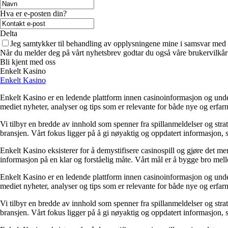
Hva er e-posten din?
Delta
Jeg samtykker til behandling av opplysningene mine i samsvar med r
Når du melder deg på vårt nyhetsbrev godtar du også våre brukervilkå
Bli kjent med oss
Enkelt Kasino
Enkelt Kasino
Enkelt Kasino er en ledende plattform innen casinoinformasjon og underh
mediet nyheter, analyser og tips som er relevante for både nye og erfarn
Vi tilbyr en bredde av innhold som spenner fra spillanmeldelser og strateg
bransjen. Vårt fokus ligger på å gi nøyaktig og oppdatert informasjon, sl
Enkelt Kasino eksisterer for å demystifisere casinospill og gjøre det mer
informasjon på en klar og forståelig måte. Vårt mål er å bygge bro mell
Enkelt Kasino er en ledende plattform innen casinoinformasjon og underh
mediet nyheter, analyser og tips som er relevante for både nye og erfarn
Vi tilbyr en bredde av innhold som spenner fra spillanmeldelser og strateg
bransjen. Vårt fokus ligger på å gi nøyaktig og oppdatert informasjon, sl