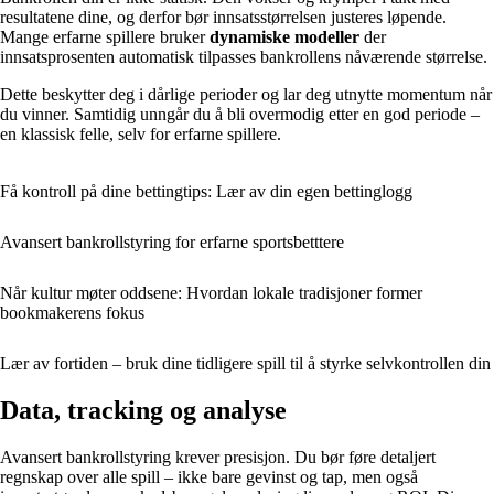
resultatene dine, og derfor bør innsatsstørrelsen justeres løpende.
Mange erfarne spillere bruker
dynamiske modeller
der
innsatsprosenten automatisk tilpasses bankrollens nåværende størrelse.
Dette beskytter deg i dårlige perioder og lar deg utnytte momentum når
du vinner. Samtidig unngår du å bli overmodig etter en god periode –
en klassisk felle, selv for erfarne spillere.
Få kontroll på dine bettingtips: Lær av din egen bettinglogg
Avansert bankrollstyring for erfarne sportsbetttere
Når kultur møter oddsene: Hvordan lokale tradisjoner former
bookmakerens fokus
Lær av fortiden – bruk dine tidligere spill til å styrke selvkontrollen din
Data, tracking og analyse
Avansert bankrollstyring krever presisjon. Du bør føre detaljert
regnskap over alle spill – ikke bare gevinst og tap, men også