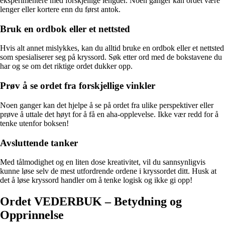
eksperimentere med forskjellige lengder. Noen ganger kan ordet være
lenger eller kortere enn du først antok.
Bruk en ordbok eller et nettsted
Hvis alt annet mislykkes, kan du alltid bruke en ordbok eller et nettsted
som spesialiserer seg på kryssord. Søk etter ord med de bokstavene du
har og se om det riktige ordet dukker opp.
Prøv å se ordet fra forskjellige vinkler
Noen ganger kan det hjelpe å se på ordet fra ulike perspektiver eller
prøve å uttale det høyt for å få en aha-opplevelse. Ikke vær redd for å
tenke utenfor boksen!
Avsluttende tanker
Med tålmodighet og en liten dose kreativitet, vil du sannsynligvis
kunne løse selv de mest utfordrende ordene i kryssordet ditt. Husk at
det å løse kryssord handler om å tenke logisk og ikke gi opp!
Ordet VEDERBUK – Betydning og
Opprinnelse