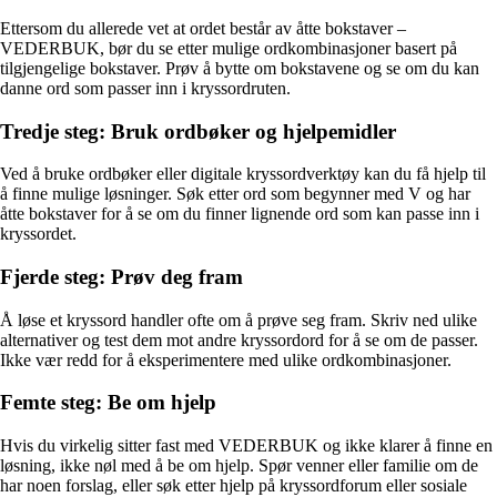
Ettersom du allerede vet at ordet består av åtte bokstaver –
VEDERBUK, bør du se etter mulige ordkombinasjoner basert på
tilgjengelige bokstaver. Prøv å bytte om bokstavene og se om du kan
danne ord som passer inn i kryssordruten.
Tredje steg: Bruk ordbøker og hjelpemidler
Ved å bruke ordbøker eller digitale kryssordverktøy kan du få hjelp til
å finne mulige løsninger. Søk etter ord som begynner med V og har
åtte bokstaver for å se om du finner lignende ord som kan passe inn i
kryssordet.
Fjerde steg: Prøv deg fram
Å løse et kryssord handler ofte om å prøve seg fram. Skriv ned ulike
alternativer og test dem mot andre kryssordord for å se om de passer.
Ikke vær redd for å eksperimentere med ulike ordkombinasjoner.
Femte steg: Be om hjelp
Hvis du virkelig sitter fast med VEDERBUK og ikke klarer å finne en
løsning, ikke nøl med å be om hjelp. Spør venner eller familie om de
har noen forslag, eller søk etter hjelp på kryssordforum eller sosiale