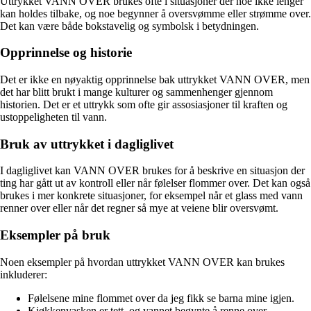
Uttrykket VANN OVER brukes ofte i situasjoner der noe ikke lenger
kan holdes tilbake, og noe begynner å oversvømme eller strømme over.
Det kan være både bokstavelig og symbolsk i betydningen.
Opprinnelse og historie
Det er ikke en nøyaktig opprinnelse bak uttrykket VANN OVER, men
det har blitt brukt i mange kulturer og sammenhenger gjennom
historien. Det er et uttrykk som ofte gir assosiasjoner til kraften og
ustoppeligheten til vann.
Bruk av uttrykket i dagliglivet
I dagliglivet kan VANN OVER brukes for å beskrive en situasjon der
ting har gått ut av kontroll eller når følelser flommer over. Det kan også
brukes i mer konkrete situasjoner, for eksempel når et glass med vann
renner over eller når det regner så mye at veiene blir oversvømt.
Eksempler på bruk
Noen eksempler på hvordan uttrykket VANN OVER kan brukes
inkluderer:
Følelsene mine flommet over da jeg fikk se barna mine igjen.
Kjøkkenvasken er tett, og vannet begynte å renne over.