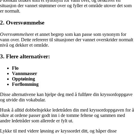
Flom
kan brukes som et synonym for vann over, og beskriver en
situasjon der vannet strømmer over og fyller et område utover det som
er normalt.
2. Oversvømmelse
Oversvømmelse
er et annet begrep som kan passe som synonym for
vann over. Dette refererer til situasjoner der vannet overskrider normalt
nivå og dekker et område.
3. Flere alternativer:
Flo
Vannmasser
Opptøining
Forflomming
Disse alternativene kan hjelpe deg med å fullføre din kryssordoppgave
og utvide din vokabular.
Husk å alltid dobbeltsjekke ledetråden din med kryssordoppgaven for å
sikre at ordene passer godt inn i de tomme feltene og sammen med
andre ledetråder som allerede er fylt ut.
Lykke til med videre løsning av kryssordet ditt, og håper disse