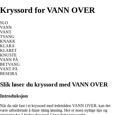
Kryssord for VANN OVER
SLO
VANN
VANT
TVANG
KNAKK
KLARA
KLARET
KNUSTE
VANN PÅ
BETVANG
VANT PÅ
BESEIRA
Slik løser du kryssord med VANN OVER
Introduksjon
Når du står fast i et kryssord med ledetråden VANN OVER, kan det
være utfordrende å finne riktig løsning. Her er noen nyttige tips og
strategier for å hjelpe deg med å løse dette kryssordet.