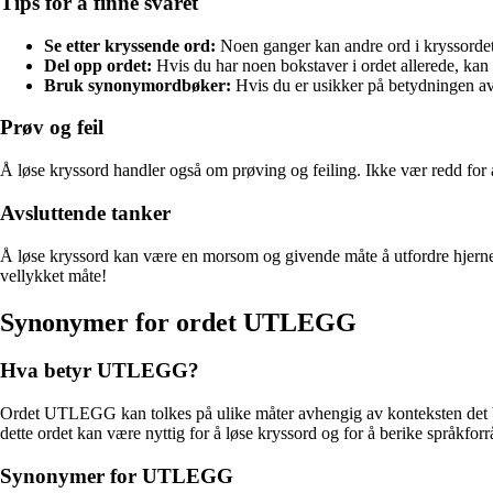
Tips for å finne svaret
Se etter kryssende ord:
Noen ganger kan andre ord i kryssord
Del opp ordet:
Hvis du har noen bokstaver i ordet allerede, kan 
Bruk synonymordbøker:
Hvis du er usikker på betydningen a
Prøv og feil
Å løse kryssord handler også om prøving og feiling. Ikke vær redd for å
Avsluttende tanker
Å løse kryssord kan være en morsom og givende måte å utfordre hjerne
vellykket måte!
Synonymer for ordet UTLEGG
Hva betyr UTLEGG?
Ordet UTLEGG kan tolkes på ulike måter avhengig av konteksten det bruke
dette ordet kan være nyttig for å løse kryssord og for å berike språkforr
Synonymer for UTLEGG