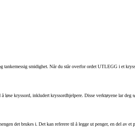
g tankemessig smidighet. Når du står overfor ordet UTLEGG i et krysso
å løse kryssord, inkludert kryssordhjelpere. Disse verktøyene lar deg sø
 det brukes i. Det kan referere til å legge ut penger, en del av et pla