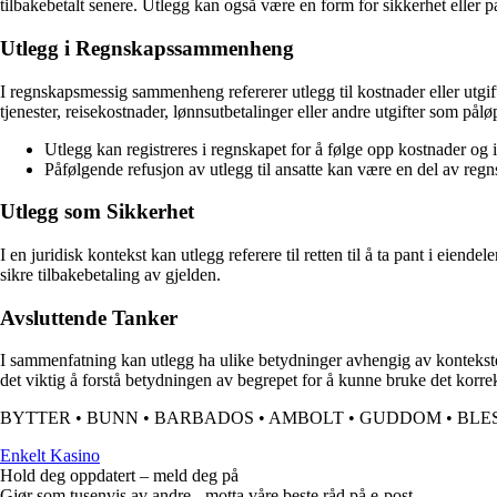
tilbakebetalt senere. Utlegg kan også være en form for sikkerhet eller pa
Utlegg i Regnskapssammenheng
I regnskapsmessig sammenheng refererer utlegg til kostnader eller utgift
tjenester, reisekostnader, lønnsutbetalinger eller andre utgifter som pålø
Utlegg kan registreres i regnskapet for å følge opp kostnader og i
Påfølgende refusjon av utlegg til ansatte kan være en del av reg
Utlegg som Sikkerhet
I en juridisk kontekst kan utlegg referere til retten til å ta pant i eiend
sikre tilbakebetaling av gjelden.
Avsluttende Tanker
I sammenfatning kan utlegg ha ulike betydninger avhengig av konteksten 
det viktig å forstå betydningen av begrepet for å kunne bruke det korrekt
BYTTER
•
BUNN
•
BARBADOS
•
AMBOLT
•
GUDDOM
•
BLE
Enkelt Kasino
Hold deg oppdatert – meld deg på
Gjør som tusenvis av andre - motta våre beste råd på e-post.