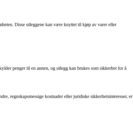
mheten. Disse utleggene kan være knyttet til kjøp av varer eller
rt skylder penger til en annen, og utlegg kan brukes som sikkerhet for å
dre, regnskapsmessige kostnader eller juridiske sikkerhetsinteresser, er