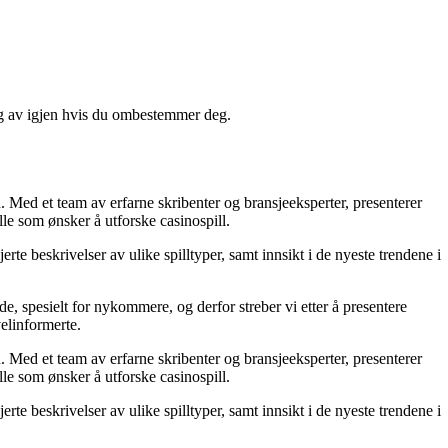
eg av igjen hvis du ombestemmer deg.
. Med et team av erfarne skribenter og bransjeeksperter, presenterer
lle som ønsker å utforske casinospill.
rte beskrivelser av ulike spilltyper, samt innsikt i de nyeste trendene i
de, spesielt for nykommere, og derfor streber vi etter å presentere
elinformerte.
. Med et team av erfarne skribenter og bransjeeksperter, presenterer
lle som ønsker å utforske casinospill.
rte beskrivelser av ulike spilltyper, samt innsikt i de nyeste trendene i