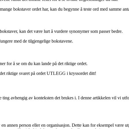
mange bokstaver ordet har, kan du begynne å teste ord med samme anta
okstaver, kan det være lurt å vurdere synonymer som passer bedre.
ungere med de tilgjengelige bokstavene.
r for å se om du kan lande på det riktige ordet.
 det riktige svaret på ordet UTLEGG i kryssordet ditt!
ting avhengig av konteksten det brukes i. I denne artikkelen vil vi utf
v en annen person eller en organisasjon. Dette kan for eksempel være ut