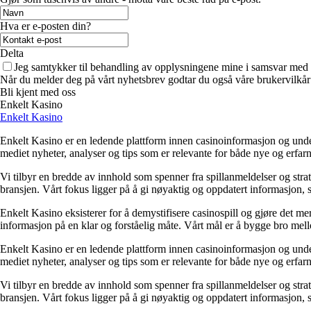
Hva er e-posten din?
Delta
Jeg samtykker til behandling av opplysningene mine i samsvar med r
Når du melder deg på vårt nyhetsbrev godtar du også våre brukervilkå
Bli kjent med oss
Enkelt Kasino
Enkelt Kasino
Enkelt Kasino er en ledende plattform innen casinoinformasjon og underh
mediet nyheter, analyser og tips som er relevante for både nye og erfarn
Vi tilbyr en bredde av innhold som spenner fra spillanmeldelser og strateg
bransjen. Vårt fokus ligger på å gi nøyaktig og oppdatert informasjon, sl
Enkelt Kasino eksisterer for å demystifisere casinospill og gjøre det mer
informasjon på en klar og forståelig måte. Vårt mål er å bygge bro mell
Enkelt Kasino er en ledende plattform innen casinoinformasjon og underh
mediet nyheter, analyser og tips som er relevante for både nye og erfarn
Vi tilbyr en bredde av innhold som spenner fra spillanmeldelser og strateg
bransjen. Vårt fokus ligger på å gi nøyaktig og oppdatert informasjon, sl