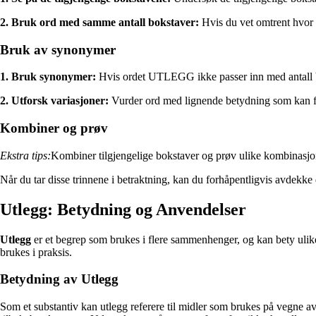
2. Bruk ord med samme antall bokstaver:
Hvis du vet omtrent hvor 
Bruk av synonymer
1. Bruk synonymer:
Hvis ordet UTLEGG ikke passer inn med antall b
2. Utforsk variasjoner:
Vurder ord med lignende betydning som kan f
Kombiner og prøv
Ekstra tips:
Kombiner tilgjengelige bokstaver og prøv ulike kombinasjone
Når du tar disse trinnene i betraktning, kan du forhåpentligvis avdekke
Utlegg: Betydning og Anvendelser
Utlegg
er et begrep som brukes i flere sammenhenger, og kan bety ulike 
brukes i praksis.
Betydning av Utlegg
Som et substantiv kan utlegg referere til midler som brukes på vegne a