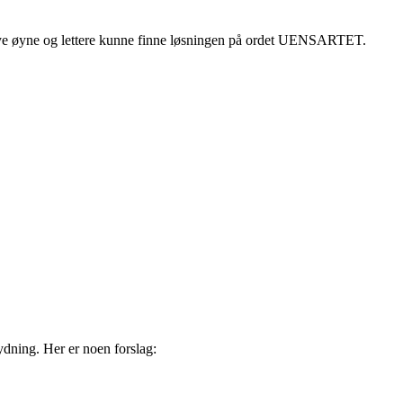
ed nye øyne og lettere kunne finne løsningen på ordet UENSARTET.
ydning. Her er noen forslag: