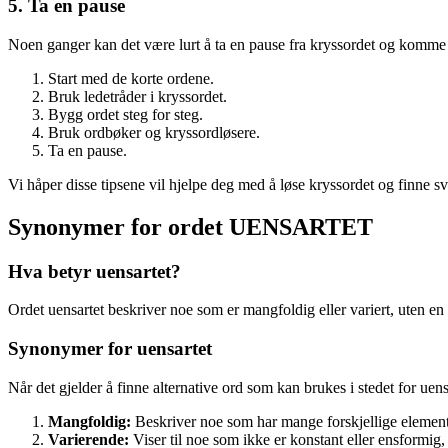
5. Ta en pause
Noen ganger kan det være lurt å ta en pause fra kryssordet og komme 
Start med de korte ordene.
Bruk ledetråder i kryssordet.
Bygg ordet steg for steg.
Bruk ordbøker og kryssordløsere.
Ta en pause.
Vi håper disse tipsene vil hjelpe deg med å løse kryssordet og finne
Synonymer for ordet UENSARTET
Hva betyr uensartet?
Ordet uensartet beskriver noe som er mangfoldig eller variert, uten en 
Synonymer for uensartet
Når det gjelder å finne alternative ord som kan brukes i stedet for ue
Mangfoldig:
Beskriver noe som har mange forskjellige elemente
Varierende:
Viser til noe som ikke er konstant eller ensformig,