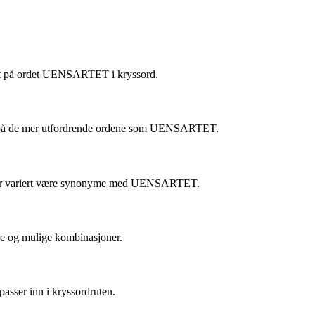
aret på ordet UENSARTET i kryssord.
ningen på de mer utfordrende ordene som UENSARTET.
g eller variert være synonyme med UENSARTET.
re og mulige kombinasjoner.
passer inn i kryssordruten.