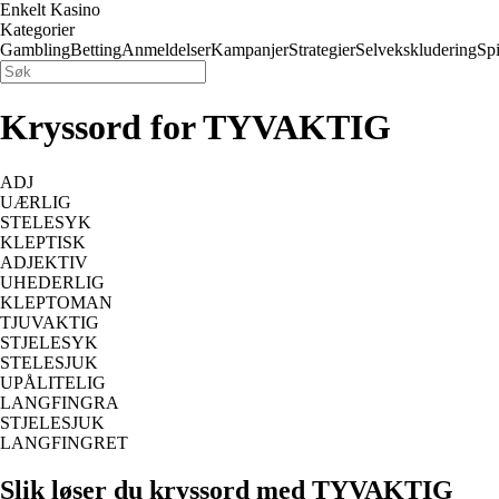
Enkelt Kasino
Kategorier
Gambling
Betting
Anmeldelser
Kampanjer
Strategier
Selvekskludering
Spi
Kryssord for TYVAKTIG
ADJ
UÆRLIG
STELESYK
KLEPTISK
ADJEKTIV
UHEDERLIG
KLEPTOMAN
TJUVAKTIG
STJELESYK
STELESJUK
UPÅLITELIG
LANGFINGRA
STJELESJUK
LANGFINGRET
Slik løser du kryssord med TYVAKTIG