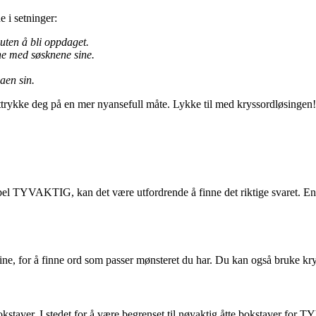
 i setninger:
 uten å bli oppdaget.
ine med søsknene sine.
aen sin.
uttrykke deg på en mer nyansefull måte. Lykke til med kryssordløsingen!
l TYVAKTIG, kan det være utfordrende å finne det riktige svaret. En eff
ine, for å finne ord som passer mønsteret du har. Du kan også bruke krys
ll bokstaver. I stedet for å være begrenset til nøyaktig åtte bokstaver f