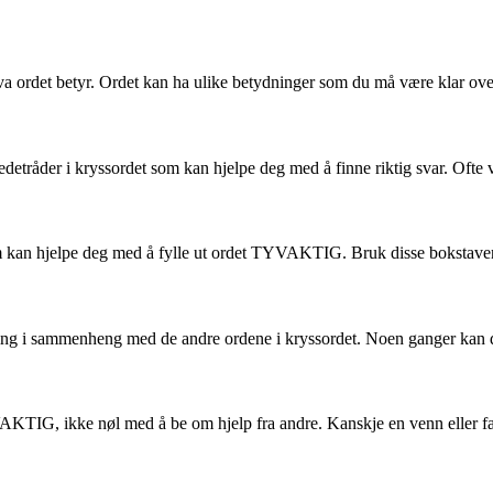
 ordet betyr. Ordet kan ha ulike betydninger som du må være klar over n
etråder i kryssordet som kan hjelpe deg med å finne riktig svar. Ofte v
som kan hjelpe deg med å fylle ut ordet TYVAKTIG. Bruk disse bokstavene
ning i sammenheng med de andre ordene i kryssordet. Noen ganger kan d
TYVAKTIG, ikke nøl med å be om hjelp fra andre. Kanskje en venn eller 