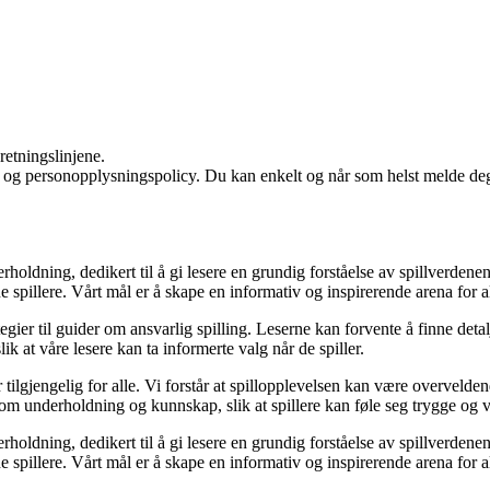
etningslinjene.
r og personopplysningspolicy. Du kan enkelt og når som helst melde d
oldning, dedikert til å gi lesere en grundig forståelse av spillverdenen
e spillere. Vårt mål er å skape en informativ og inspirerende arena for a
ier til guider om ansvarlig spilling. Leserne kan forvente å finne detalje
ik at våre lesere kan ta informerte valg når de spiller.
 tilgjengelig for alle. Vi forstår at spillopplevelsen kan være overvelden
om underholdning og kunnskap, slik at spillere kan føle seg trygge og v
oldning, dedikert til å gi lesere en grundig forståelse av spillverdenen
e spillere. Vårt mål er å skape en informativ og inspirerende arena for a