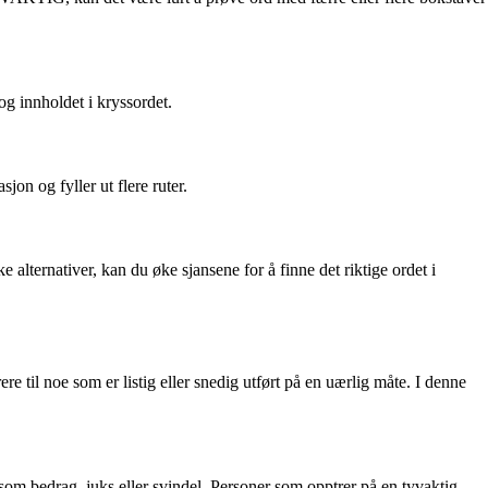
g innholdet i kryssordet.
jon og fyller ut flere ruter.
alternativer, kan du øke sjansene for å finne det riktige ordet i
ere til noe som er listig eller snedig utført på en uærlig måte. I denne
som bedrag, juks eller svindel. Personer som opptrer på en tyvaktig