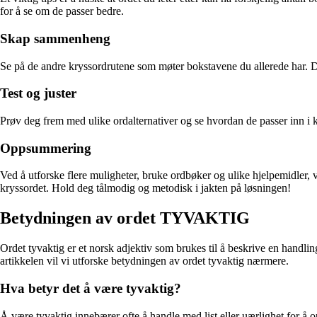
for å se om de passer bedre.
Skap sammenheng
Se på de andre kryssordrutene som møter bokstavene du allerede har. De
Test og juster
Prøv deg frem med ulike ordalternativer og se hvordan de passer inn i kr
Oppsummering
Ved å utforske flere muligheter, bruke ordbøker og ulike hjelpemidler, v
kryssordet. Hold deg tålmodig og metodisk i jakten på løsningen!
Betydningen av ordet TYVAKTIG
Ordet tyvaktig er et norsk adjektiv som brukes til å beskrive en handling 
artikkelen vil vi utforske betydningen av ordet tyvaktig nærmere.
Hva betyr det å være tyvaktig?
Å være tyvaktig innebærer ofte å handle med list eller uærlighet for å 