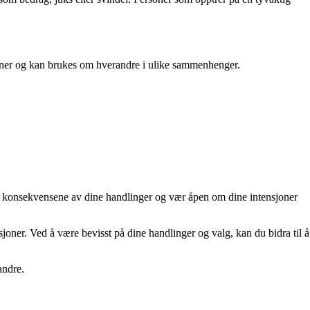
sjoner og kan brukes om hverandre i ulike sammenhenger.
t på konsekvensene av dine handlinger og vær åpen om dine intensjoner
uasjoner. Ved å være bevisst på dine handlinger og valg, kan du bidra til å
andre.