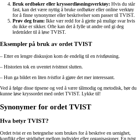
Bruk ordbøker eller kryssordløsningsverktøy:
Hvis du står
fast, kan det være nyttig å bruke ordbøker eller online verktøy
for å finne synonymer eller beskrivelser som passer til TVIST.
Prøv deg fram:
Ikke vær redd for å gjette på mulige svar hvis
du ikke er sikker. Ofte kan det å fylle ut andre ord gi deg
ledetråder til å løse TVIST.
Eksempler på bruk av ordet TVIST
– Etter en lengre diskusjon kom de endelig til en
tvist
løsning.
– Historien tok en uventet
tvist
mot slutten.
– Hun ga bildet en liten
tvist
for å gjøre det mer interessant.
Ved å følge disse tipsene og ved å være tålmodig og metodisk, bør du
kunne løse kryssordet med ordet TVIST. Lykke til!
Synonymer for ordet TVIST
Hva betyr TVIST?
Ordet tvist er en betegnelse som brukes for å beskrive en uenighet,
konflikt eller stridighet mellom individer eller organisasjoner. En tvist