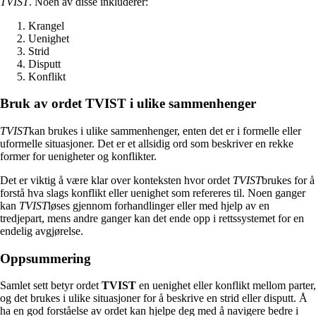
TVIST
. Noen av disse inkluderer:
Krangel
Uenighet
Strid
Disputt
Konflikt
Bruk av ordet TVIST i ulike sammenhenger
TVIST
kan brukes i ulike sammenhenger, enten det er i formelle eller
uformelle situasjoner. Det er et allsidig ord som beskriver en rekke
former for uenigheter og konflikter.
Det er viktig å være klar over konteksten hvor ordet
TVIST
brukes for å
forstå hva slags konflikt eller uenighet som refereres til. Noen ganger
kan
TVIST
løses gjennom forhandlinger eller med hjelp av en
tredjepart, mens andre ganger kan det ende opp i rettssystemet for en
endelig avgjørelse.
Oppsummering
Samlet sett betyr ordet
TVIST
en uenighet eller konflikt mellom parter,
og det brukes i ulike situasjoner for å beskrive en strid eller disputt. Å
ha en god forståelse av ordet kan hjelpe deg med å navigere bedre i