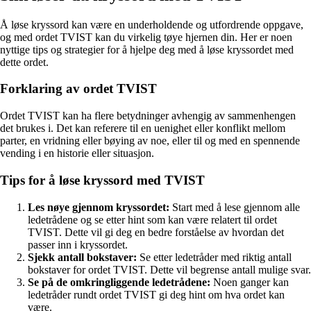
Å løse kryssord kan være en underholdende og utfordrende oppgave,
og med ordet TVIST kan du virkelig tøye hjernen din. Her er noen
nyttige tips og strategier for å hjelpe deg med å løse kryssordet med
dette ordet.
Forklaring av ordet TVIST
Ordet TVIST kan ha flere betydninger avhengig av sammenhengen
det brukes i. Det kan referere til en uenighet eller konflikt mellom
parter, en vridning eller bøying av noe, eller til og med en spennende
vending i en historie eller situasjon.
Tips for å løse kryssord med TVIST
Les nøye gjennom kryssordet:
Start med å lese gjennom alle
ledetrådene og se etter hint som kan være relatert til ordet
TVIST. Dette vil gi deg en bedre forståelse av hvordan det
passer inn i kryssordet.
Sjekk antall bokstaver:
Se etter ledetråder med riktig antall
bokstaver for ordet TVIST. Dette vil begrense antall mulige svar.
Se på de omkringliggende ledetrådene:
Noen ganger kan
ledetråder rundt ordet TVIST gi deg hint om hva ordet kan
være.