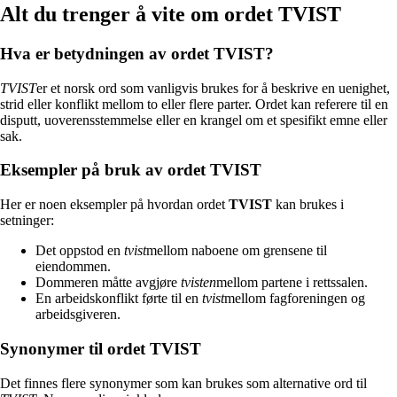
Alt du trenger å vite om ordet TVIST
Hva er betydningen av ordet TVIST?
TVIST
er et norsk ord som vanligvis brukes for å beskrive en uenighet,
strid eller konflikt mellom to eller flere parter. Ordet kan referere til en
disputt, uoverensstemmelse eller en krangel om et spesifikt emne eller
sak.
Eksempler på bruk av ordet TVIST
Her er noen eksempler på hvordan ordet
TVIST
kan brukes i
setninger:
Det oppstod en
tvist
mellom naboene om grensene til
eiendommen.
Dommeren måtte avgjøre
tvisten
mellom partene i rettssalen.
En arbeidskonflikt førte til en
tvist
mellom fagforeningen og
arbeidsgiveren.
Synonymer til ordet TVIST
Det finnes flere synonymer som kan brukes som alternative ord til