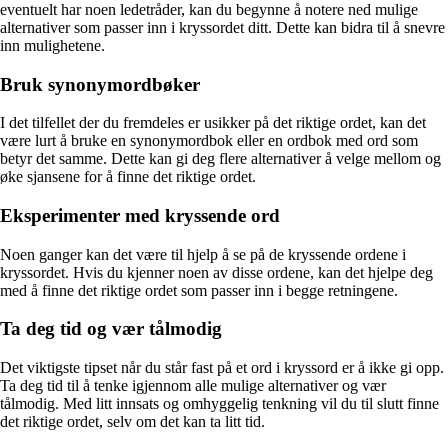
eventuelt har noen ledetråder, kan du begynne å notere ned mulige
alternativer som passer inn i kryssordet ditt. Dette kan bidra til å snevre
inn mulighetene.
Bruk synonymordbøker
I det tilfellet der du fremdeles er usikker på det riktige ordet, kan det
være lurt å bruke en synonymordbok eller en ordbok med ord som
betyr det samme. Dette kan gi deg flere alternativer å velge mellom og
øke sjansene for å finne det riktige ordet.
Eksperimenter med kryssende ord
Noen ganger kan det være til hjelp å se på de kryssende ordene i
kryssordet. Hvis du kjenner noen av disse ordene, kan det hjelpe deg
med å finne det riktige ordet som passer inn i begge retningene.
Ta deg tid og vær tålmodig
Det viktigste tipset når du står fast på et ord i kryssord er å ikke gi opp.
Ta deg tid til å tenke igjennom alle mulige alternativer og vær
tålmodig. Med litt innsats og omhyggelig tenkning vil du til slutt finne
det riktige ordet, selv om det kan ta litt tid.