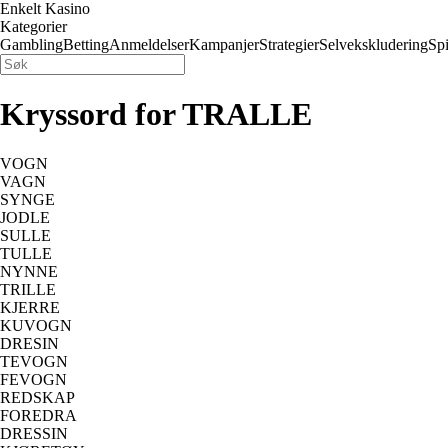
Enkelt Kasino
Kategorier
Gambling
Betting
Anmeldelser
Kampanjer
Strategier
Selvekskludering
Spi
Kryssord for TRALLE
VOGN
VAGN
SYNGE
JODLE
SULLE
TULLE
NYNNE
TRILLE
KJERRE
KUVOGN
DRESIN
TEVOGN
FEVOGN
REDSKAP
FOREDRA
DRESSIN