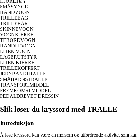
KJØRETØY
SMÅSYNGE
HÅNDVOGN
TRILLEBAG
TRILLEBÅR
SKINNEVOGN
VOGNKJERRE
TEBORDVOGN
HANDLEVOGN
LITEN VOGN
LAGERUTSTYR
LITEN KJERRE
TRILLEKOFFERT
JERNBANETRALLE
SMÅBARNSTRALLE
TRANSPORTMIDDEL
FREMKOMSTMIDDEL
PEDALDREVET DRESSIN
Slik løser du kryssord med TRALLE
Introduksjon
Å løse kryssord kan være en morsom og utfordrende aktivitet som kan bid