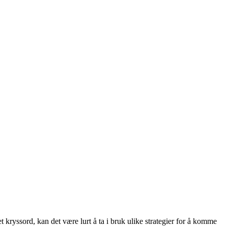
kryssord, kan det være lurt å ta i bruk ulike strategier for å komme