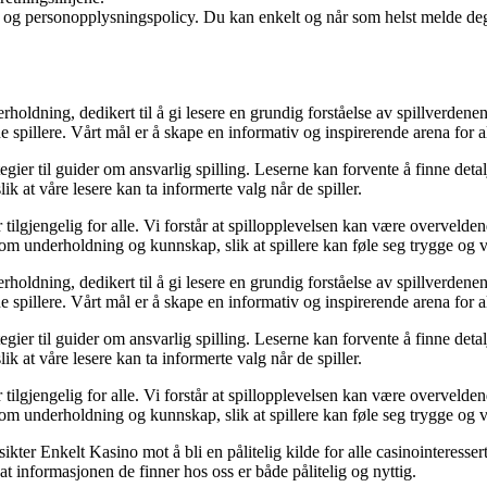
r og personopplysningspolicy. Du kan enkelt og når som helst melde d
oldning, dedikert til å gi lesere en grundig forståelse av spillverdenen
e spillere. Vårt mål er å skape en informativ og inspirerende arena for a
ier til guider om ansvarlig spilling. Leserne kan forvente å finne detalje
ik at våre lesere kan ta informerte valg når de spiller.
 tilgjengelig for alle. Vi forstår at spillopplevelsen kan være overvelden
om underholdning og kunnskap, slik at spillere kan føle seg trygge og v
oldning, dedikert til å gi lesere en grundig forståelse av spillverdenen
e spillere. Vårt mål er å skape en informativ og inspirerende arena for a
ier til guider om ansvarlig spilling. Leserne kan forvente å finne detalje
ik at våre lesere kan ta informerte valg når de spiller.
 tilgjengelig for alle. Vi forstår at spillopplevelsen kan være overvelden
om underholdning og kunnskap, slik at spillere kan føle seg trygge og v
 Enkelt Kasino mot å bli en pålitelig kilde for alle casinointeresserte. 
at informasjonen de finner hos oss er både pålitelig og nyttig.