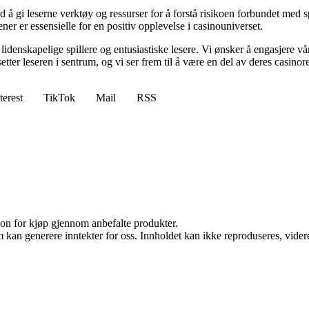
 å gi leserne verktøy og ressurser for å forstå risikoen forbundet med sp
ner er essensielle for en positiv opplevelse i casinouniverset.
 lidenskapelige spillere og entusiastiske lesere. Vi ønsker å engasjere v
ter leseren i sentrum, og vi ser frem til å være en del av deres casinore
terest
TikTok
Mail
RSS
on for kjøp gjennom anbefalte produkter.
kan generere inntekter for oss. Innholdet kan ikke reproduseres, videredi