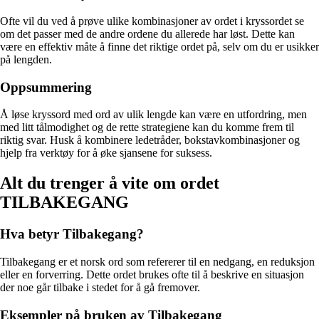
Ofte vil du ved å prøve ulike kombinasjoner av ordet i kryssordet se
om det passer med de andre ordene du allerede har løst. Dette kan
være en effektiv måte å finne det riktige ordet på, selv om du er usikker
på lengden.
Oppsummering
Å løse kryssord med ord av ulik lengde kan være en utfordring, men
med litt tålmodighet og de rette strategiene kan du komme frem til
riktig svar. Husk å kombinere ledetråder, bokstavkombinasjoner og
hjelp fra verktøy for å øke sjansene for suksess.
Alt du trenger å vite om ordet
TILBAKEGANG
Hva betyr Tilbakegang?
Tilbakegang er et norsk ord som refererer til en nedgang, en reduksjon
eller en forverring. Dette ordet brukes ofte til å beskrive en situasjon
der noe går tilbake i stedet for å gå fremover.
Eksempler på bruken av Tilbakegang