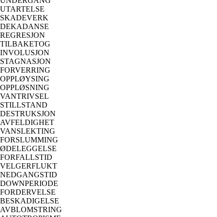
UNDERGANG
UTARTELSE
SKADEVERK
DEKADANSE
REGRESJON
TILBAKETOG
INVOLUSJON
STAGNASJON
FORVERRING
OPPLØYSING
OPPLØSNING
VANTRIVSEL
STILLSTAND
DESTRUKSJON
AVFELDIGHET
VANSLEKTING
FORSLUMMING
ØDELEGGELSE
FORFALLSTID
VELGERFLUKT
NEDGANGSTID
DOWNPERIODE
FORDERVELSE
BESKADIGELSE
AVBLOMSTRING