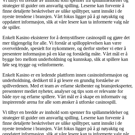
Vi tilbyr en bredde av innhold som spenner fra spillanmeldelser og
strategier til guider om ansvarlig spilling. Leserne kan forvente å
finne detaljerte beskrivelser av ulike spilltyper, samt innsikt i de
nyeste trendene i bransjen. Vårt fokus ligger på å gi nøyaktig og
oppdatert informasjon, slik at våre lesere kan ta informerte valg når
de spiller.
Enkelt Kasino eksisterer for å demystifisere casinospill og gjøre det
mer tilgjengelig for alle. Vi forstår at spillopplevelsen kan være
overveldende, spesielt for nykommere, og derfor streber vi etter å
presentere informasjon på en klar og forståelig måte. Vårt mål er å
bygge bro mellom underholdning og kunnskap, slik at spillere kan
føle seg trygge og velinformerte.
Enkelt Kasino er en ledende plattform innen casinoinformasjon og
underholdning, dedikert til å gi lesere en grundig forståelse av
spillverdenen. Med et team av erfarne skribenter og bransjeeksperter,
presenterer mediet nyheter, analyser og tips som er relevante for
både nye og erfarne spillere. Vårt mål er å skape en informativ og
inspirerende arena for alle som ønsker å utforske casinospill.
Vi tilbyr en bredde av innhold som spenner fra spillanmeldelser og
strategier til guider om ansvarlig spilling. Leserne kan forvente å
finne detaljerte beskrivelser av ulike spilltyper, samt innsikt i de
nyeste trendene i bransjen. Vårt fokus ligger på å gi nøyaktig og
oppdatert informasjon, slik at våre lesere kan ta informerte valg når