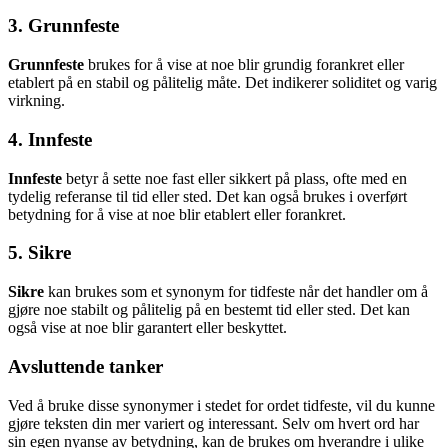
3. Grunnfeste
Grunnfeste
brukes for å vise at noe blir grundig forankret eller
etablert på en stabil og pålitelig måte. Det indikerer soliditet og varig
virkning.
4. Innfeste
Innfeste
betyr å sette noe fast eller sikkert på plass, ofte med en
tydelig referanse til tid eller sted. Det kan også brukes i overført
betydning for å vise at noe blir etablert eller forankret.
5. Sikre
Sikre
kan brukes som et synonym for tidfeste når det handler om å
gjøre noe stabilt og pålitelig på en bestemt tid eller sted. Det kan
også vise at noe blir garantert eller beskyttet.
Avsluttende tanker
Ved å bruke disse synonymer i stedet for ordet tidfeste, vil du kunne
gjøre teksten din mer variert og interessant. Selv om hvert ord har
sin egen nyanse av betydning, kan de brukes om hverandre i ulike