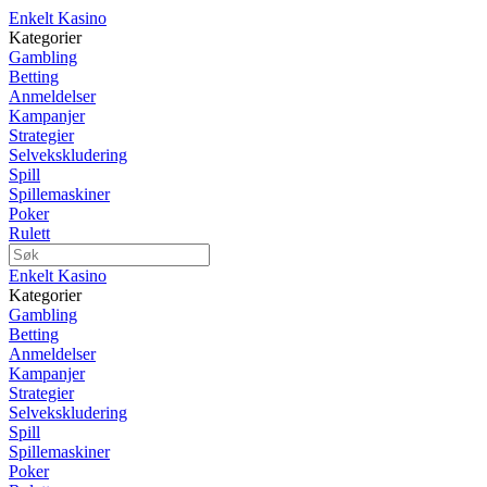
Enkelt Kasino
Kategorier
Gambling
Betting
Anmeldelser
Kampanjer
Strategier
Selvekskludering
Spill
Spillemaskiner
Poker
Rulett
Enkelt Kasino
Kategorier
Gambling
Betting
Anmeldelser
Kampanjer
Strategier
Selvekskludering
Spill
Spillemaskiner
Poker