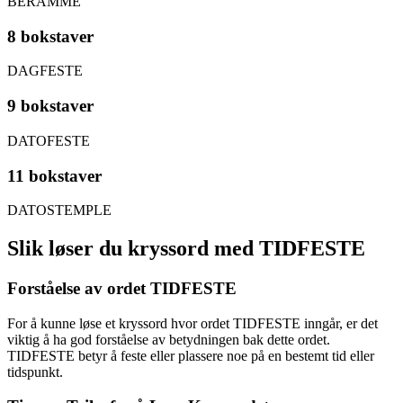
BERAMME
8 bokstaver
DAGFESTE
9 bokstaver
DATOFESTE
11 bokstaver
DATOSTEMPLE
Slik løser du kryssord med TIDFESTE
Forståelse av ordet TIDFESTE
For å kunne løse et kryssord hvor ordet TIDFESTE inngår, er det
viktig å ha god forståelse av betydningen bak dette ordet.
TIDFESTE betyr å feste eller plassere noe på en bestemt tid eller
tidspunkt.