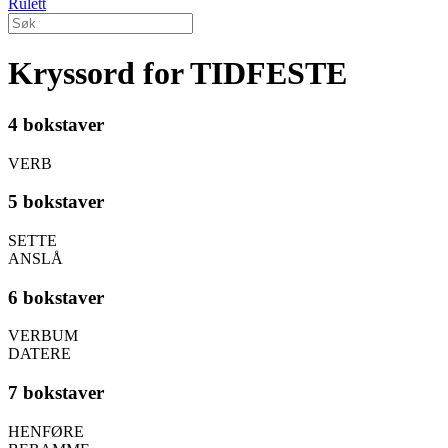
Rulett
Kryssord for TIDFESTE
4 bokstaver
VERB
5 bokstaver
SETTE
ANSLÅ
6 bokstaver
VERBUM
DATERE
7 bokstaver
HENFØRE