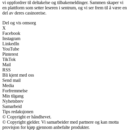
vi oppfordrer til deltakelse og tilbakemeldinger. Sammen skaper vi
en plattform som setter leseren i sentrum, og vi ser frem til å være en
del av deres casinoreise.
Del og vis omsorg
X
Facebook
Instagram
LinkedIn
YouTube
Pinterest
TikTok
Mail
RSS
Bli kjent med oss
Send mail
Media
Forfremmelse
Min tilgang
Nyhetsbrev
Samarbeid
Tips redaksjonen
© Copyright er håndhevet.
© Copyright gjelder. Vi samarbeider med partnere og kan motta
provisjon for kjøp gjennom anbefalte produkter.