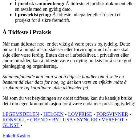
I juridisk sammenheng:
Å tidfeste et juridisk dokument eller
en avtale med en gyldig dato.
I prosjektstyring:
Å tidfeste milepæler eller frister i et
prosjekt for å sikre fremdrift.
Å Tidfeste i Praksis
Når man tidfester noe, er det viktig å være presis og tydelig. Dette
bidrar til å unngå misforståelser eller forvirring rundt når noe skal
skje eller være ferdig. Enten det er i arbeidslivet, i privatlivet eller
andre områder, kan å tidfeste være en nyttig praksis for å sikre god
planlegging og organisering.
Sammenfattende kan man si at å tidfeste handler om å sette en
bestemt tid eller dato for noe, og det kan være en effektiv måte å
strukturere og koordinere ulike aktiviteter på.
Nå som du vet betydningen av ordet tidfeste, kan du kanskje bruke
det i din egen kommunikasjon for å være enda mer presis og tydelig!
LEGEMSDELEN
•
HELGEN
•
LOVPRISE
•
FORSVINNER
•
KONSOLL
•
GREND
•
BY I USA
•
SYNGER
•
VERSFOT
•
GUNST
•
Enkelt Kasino