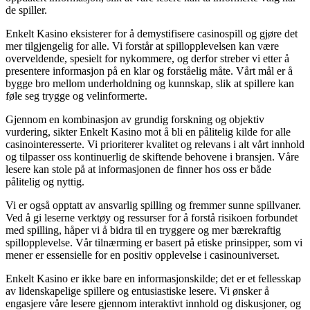
de spiller.
Enkelt Kasino eksisterer for å demystifisere casinospill og gjøre det
mer tilgjengelig for alle. Vi forstår at spillopplevelsen kan være
overveldende, spesielt for nykommere, og derfor streber vi etter å
presentere informasjon på en klar og forståelig måte. Vårt mål er å
bygge bro mellom underholdning og kunnskap, slik at spillere kan
føle seg trygge og velinformerte.
Gjennom en kombinasjon av grundig forskning og objektiv
vurdering, sikter Enkelt Kasino mot å bli en pålitelig kilde for alle
casinointeresserte. Vi prioriterer kvalitet og relevans i alt vårt innhold
og tilpasser oss kontinuerlig de skiftende behovene i bransjen. Våre
lesere kan stole på at informasjonen de finner hos oss er både
pålitelig og nyttig.
Vi er også opptatt av ansvarlig spilling og fremmer sunne spillvaner.
Ved å gi leserne verktøy og ressurser for å forstå risikoen forbundet
med spilling, håper vi å bidra til en tryggere og mer bærekraftig
spillopplevelse. Vår tilnærming er basert på etiske prinsipper, som vi
mener er essensielle for en positiv opplevelse i casinouniverset.
Enkelt Kasino er ikke bare en informasjonskilde; det er et fellesskap
av lidenskapelige spillere og entusiastiske lesere. Vi ønsker å
engasjere våre lesere gjennom interaktivt innhold og diskusjoner, og