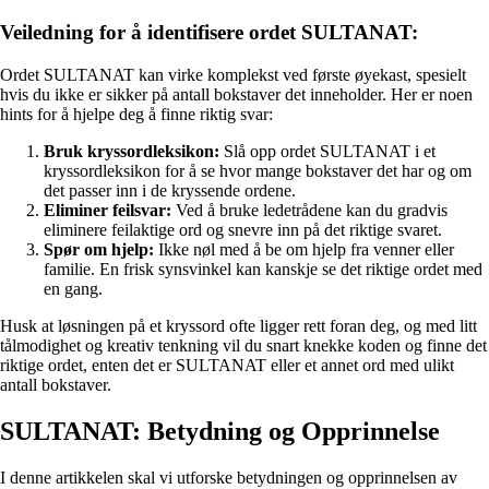
Veiledning for å identifisere ordet SULTANAT:
Ordet SULTANAT kan virke komplekst ved første øyekast, spesielt
hvis du ikke er sikker på antall bokstaver det inneholder. Her er noen
hints for å hjelpe deg å finne riktig svar:
Bruk kryssordleksikon:
Slå opp ordet SULTANAT i et
kryssordleksikon for å se hvor mange bokstaver det har og om
det passer inn i de kryssende ordene.
Eliminer feilsvar:
Ved å bruke ledetrådene kan du gradvis
eliminere feilaktige ord og snevre inn på det riktige svaret.
Spør om hjelp:
Ikke nøl med å be om hjelp fra venner eller
familie. En frisk synsvinkel kan kanskje se det riktige ordet med
en gang.
Husk at løsningen på et kryssord ofte ligger rett foran deg, og med litt
tålmodighet og kreativ tenkning vil du snart knekke koden og finne det
riktige ordet, enten det er SULTANAT eller et annet ord med ulikt
antall bokstaver.
SULTANAT: Betydning og Opprinnelse
I denne artikkelen skal vi utforske betydningen og opprinnelsen av