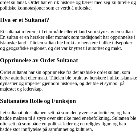
ordet sultanat. Ordet har en rik historie og bærer med seg kulturelle og
politiske konnotasjoner som er verdt å utforske.
Hva er et Sultanat?
Et sultanat refererer til et område eller et land som styres av en sultan.
En sultan er en hersker eller monark som tradisjonelt har opprinnelse i
islamske land. Tittelen sultan ble brukt av herskere i ulike tidsepoker
og geografiske regioner, og det var knyttet til autoritet og makt.
Opprinnelse av Ordet Sultanat
Ordet sultanat har sin opprinnelse fra det arabiske ordet sultan, som
betyr autoritet eller makt. Tittelen ble brukt av herskere i ulike islamske
dynastier og imperier gjennom historien, og det ble et symbol på
majestet og lederskap.
Sultanatets Rolle og Funksjon
I et sultanat ble sultanen sett på som den øverste autoriteten, og han
hadde makten til å styre over sitt rike med enebefolkning. Sultanen ble
ofte sett på som både en politisk leder og en religiøs figur, og han
hadde stor innflytelse på samfunnet og kulturen.