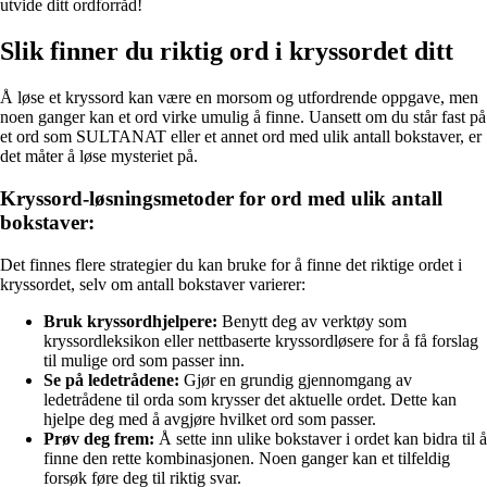
utvide ditt ordforråd!
Slik finner du riktig ord i kryssordet ditt
Å løse et kryssord kan være en morsom og utfordrende oppgave, men
noen ganger kan et ord virke umulig å finne. Uansett om du står fast på
et ord som SULTANAT eller et annet ord med ulik antall bokstaver, er
det måter å løse mysteriet på.
Kryssord-løsningsmetoder for ord med ulik antall
bokstaver:
Det finnes flere strategier du kan bruke for å finne det riktige ordet i
kryssordet, selv om antall bokstaver varierer:
Bruk kryssordhjelpere:
Benytt deg av verktøy som
kryssordleksikon eller nettbaserte kryssordløsere for å få forslag
til mulige ord som passer inn.
Se på ledetrådene:
Gjør en grundig gjennomgang av
ledetrådene til orda som krysser det aktuelle ordet. Dette kan
hjelpe deg med å avgjøre hvilket ord som passer.
Prøv deg frem:
Å sette inn ulike bokstaver i ordet kan bidra til å
finne den rette kombinasjonen. Noen ganger kan et tilfeldig
forsøk føre deg til riktig svar.