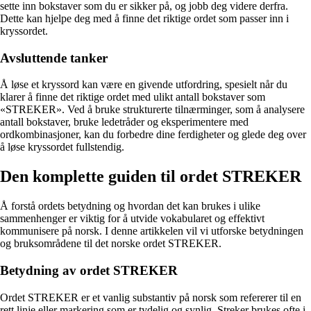
sette inn bokstaver som du er sikker på, og jobb deg videre derfra.
Dette kan hjelpe deg med å finne det riktige ordet som passer inn i
kryssordet.
Avsluttende tanker
Å løse et kryssord kan være en givende utfordring, spesielt når du
klarer å finne det riktige ordet med ulikt antall bokstaver som
«STREKER». Ved å bruke strukturerte tilnærminger, som å analysere
antall bokstaver, bruke ledetråder og eksperimentere med
ordkombinasjoner, kan du forbedre dine ferdigheter og glede deg over
å løse kryssordet fullstendig.
Den komplette guiden til ordet STREKER
Å forstå ordets betydning og hvordan det kan brukes i ulike
sammenhenger er viktig for å utvide vokabularet og effektivt
kommunisere på norsk. I denne artikkelen vil vi utforske betydningen
og bruksområdene til det norske ordet STREKER.
Betydning av ordet STREKER
Ordet STREKER er et vanlig substantiv på norsk som refererer til en
rett linje eller markering som er tydelig og synlig. Streker brukes ofte i