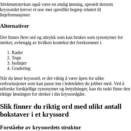
Strekmønster
kan også være en mulig løsning, spesielt dersom
kryssordet krever et noe mer spesifikt begrep relatert til
linjeformasjoner.
Alternativer
Det finnes flere ord og uttrykk som kan brukes som synonymer for
streker, avhengig av hvilken kontekst det forekommer i.
Rader
Tegn
Isolinjer
Gradering
Når du løser kryssord, er det viktig å være åpen for ulike
ordvariasjoner som kan passe inn i ledetråden du jobber med. Ved å
utforske forskjellige synonymer og betydninger, kan du raskt finne den
riktige løsningen for streker i din kryssordgåte.
Slik finner du riktig ord med ulikt antall
bokstaver i et kryssord
Forståelse av kryssordets struktur