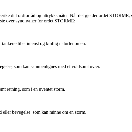
berike ditt ordforråd og uttrykksmåter. Når det gjelder ordet STORME, s
n liste over synonymer for ordet STORME:
 tankene til et intenst og kraftig naturfenomen.
bevegelse, som kan sammenlignes med et voldsomt uvær.
emt retning, som i en uventet storm.
lyd eller bevegelse, som kan minne om en storm.