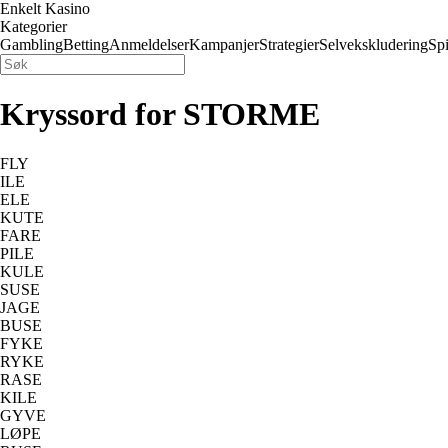
Enkelt Kasino
Kategorier
Gambling
Betting
Anmeldelser
Kampanjer
Strategier
Selvekskludering
Spi
Kryssord for STORME
FLY
ILE
ELE
KUTE
FARE
PILE
KULE
SUSE
JAGE
BUSE
FYKE
RYKE
RASE
KILE
GYVE
LØPE