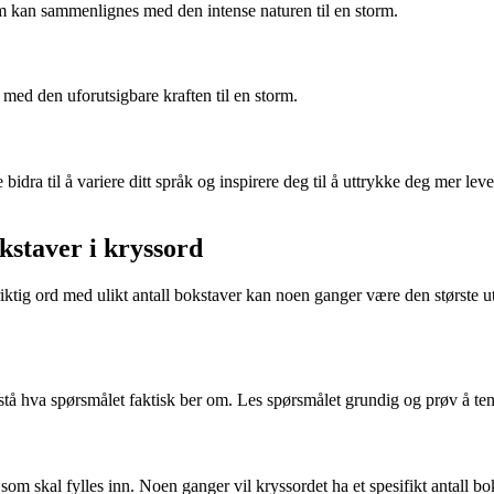
som kan sammenlignes med den intense naturen til en storm.
 med den uforutsigbare kraften til en storm.
idra til å variere ditt språk og inspirere deg til å uttrykke deg mer lev
okstaver i kryssord
ktig ord med ulikt antall bokstaver kan noen ganger være den største utf
orstå hva spørsmålet faktisk ber om. Les spørsmålet grundig og prøv å 
som skal fylles inn. Noen ganger vil kryssordet ha et spesifikt antall bo