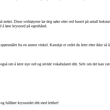
 på nettet. Disse verktøyene lar deg søke etter ord basert på antall bokst
ved å løse kryssord på egenhånd.
rsmålet fra en annen vinkel. Kanskje er ordet du leter etter ikke så åpen
 også om å lære nye ord og utvide vokabularet ditt. Selv om det kan være
g fullføre kryssordet ditt med letthet!