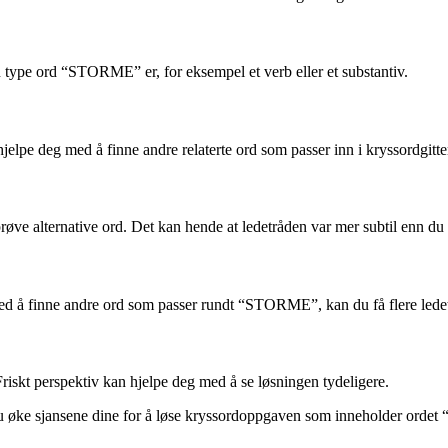
type ord “STORME” er, for eksempel et verb eller et substantiv.
pe deg med å finne andre relaterte ord som passer inn i kryssordgitter
e alternative ord. Det kan hende at ledetråden var mer subtil enn du f
ed å finne andre ord som passer rundt “STORME”, kan du få flere ledetrå
 Friskt perspektiv kan hjelpe deg med å se løsningen tydeligere.
il du øke sjansene dine for å løse kryssordoppgaven som inneholder or