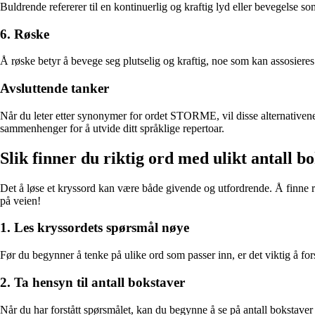
Buldrende refererer til en kontinuerlig og kraftig lyd eller bevegelse 
6. Røske
Å røske betyr å bevege seg plutselig og kraftig, noe som kan assosieres
Avsluttende tanker
Når du leter etter synonymer for ordet STORME, vil disse alternativene b
sammenhenger for å utvide ditt språklige repertoar.
Slik finner du riktig ord med ulikt antall b
Det å løse et kryssord kan være både givende og utfordrende. Å finne ri
på veien!
1. Les kryssordets spørsmål nøye
Før du begynner å tenke på ulike ord som passer inn, er det viktig å f
2. Ta hensyn til antall bokstaver
Når du har forstått spørsmålet, kan du begynne å se på antall bokstaver 