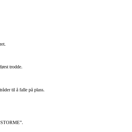
et.
ørst trodde.
der til å falle på plass.
det “STORME”.