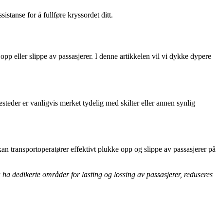
istanse for å fullføre kryssordet ditt.
opp eller slippe av passasjerer. I denne artikkelen vil vi dykke dypere
esteder er vanligvis merket tydelig med skilter eller annen synlig
kan transportoperatører effektivt plukke opp og slippe av passasjerer på
 å ha dedikerte områder for lasting og lossing av passasjerer, reduseres