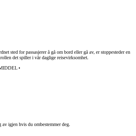
 ordnet sted for passasjerer å gå om bord eller gå av, er stoppesteder en
llen det spiller i vår daglige reisevirksomhet.
MIDDEL
•
eg av igjen hvis du ombestemmer deg.