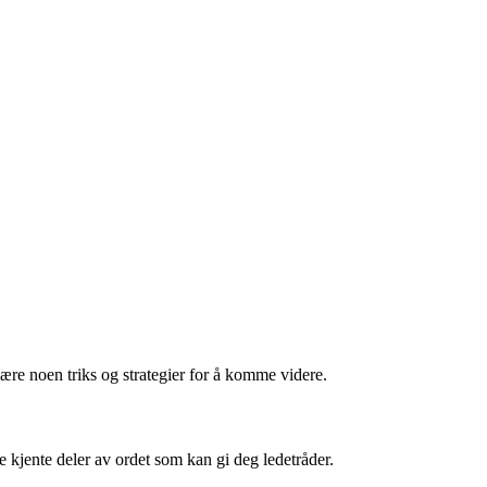
re noen triks og strategier for å komme videre.
 kjente deler av ordet som kan gi deg ledetråder.