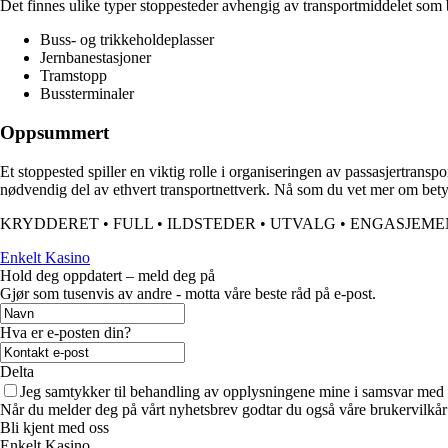
Det finnes ulike typer stoppesteder avhengig av transportmiddelet som 
Buss- og trikkeholdeplasser
Jernbanestasjoner
Tramstopp
Bussterminaler
Oppsummert
Et stoppested spiller en viktig rolle i organiseringen av passasjertranspor
nødvendig del av ethvert transportnettverk. Nå som du vet mer om betydn
KRYDDERET
•
FULL
•
ILDSTEDER
•
UTVALG
•
ENGASJEME
Enkelt Kasino
Hold deg oppdatert – meld deg på
Gjør som tusenvis av andre - motta våre beste råd på e-post.
Hva er e-posten din?
Delta
Jeg samtykker til behandling av opplysningene mine i samsvar med r
Når du melder deg på vårt nyhetsbrev godtar du også våre brukervilkå
Bli kjent med oss
Enkelt Kasino