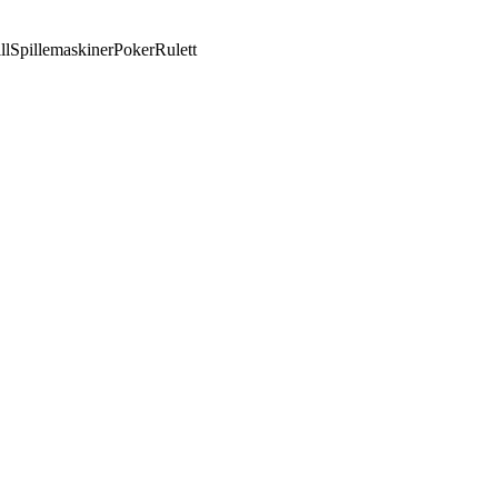
ll
Spillemaskiner
Poker
Rulett