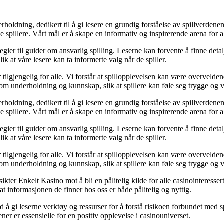
oldning, dedikert til å gi lesere en grundig forståelse av spillverdenen
e spillere. Vårt mål er å skape en informativ og inspirerende arena for a
ier til guider om ansvarlig spilling. Leserne kan forvente å finne detalje
ik at våre lesere kan ta informerte valg når de spiller.
 tilgjengelig for alle. Vi forstår at spillopplevelsen kan være overvelden
om underholdning og kunnskap, slik at spillere kan føle seg trygge og v
oldning, dedikert til å gi lesere en grundig forståelse av spillverdenen
e spillere. Vårt mål er å skape en informativ og inspirerende arena for a
ier til guider om ansvarlig spilling. Leserne kan forvente å finne detalje
ik at våre lesere kan ta informerte valg når de spiller.
 tilgjengelig for alle. Vi forstår at spillopplevelsen kan være overvelden
om underholdning og kunnskap, slik at spillere kan føle seg trygge og v
 Enkelt Kasino mot å bli en pålitelig kilde for alle casinointeresserte. 
at informasjonen de finner hos oss er både pålitelig og nyttig.
 å gi leserne verktøy og ressurser for å forstå risikoen forbundet med sp
ner er essensielle for en positiv opplevelse i casinouniverset.