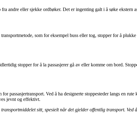
fra andre eller sjekke ordbøker. Det er ingenting galt i å søke ekstern ass
n transportmetode, som for eksempel buss eller tog, stopper for å plukke 
midlertidig stopper for å la passasjerer gå av eller komme om bord. Stopp
 for passasjertransport. Ved å ha designerte stoppesteder langs en rute 
ves jevnt og effektivt.
transportmiddelet sitt, spesielt når det gjelder offentlig transport. Ved