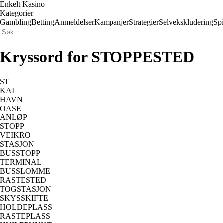
Enkelt Kasino
Kategorier
Gambling
Betting
Anmeldelser
Kampanjer
Strategier
Selvekskludering
Spi
Kryssord for STOPPESTED
ST
KAI
HAVN
OASE
ANLØP
STOPP
VEIKRO
STASJON
BUSSTOPP
TERMINAL
BUSSLOMME
RASTESTED
TOGSTASJON
SKYSSKIFTE
HOLDEPLASS
RASTEPLASS