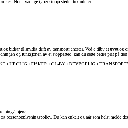
brukes. Noen vanlige typer stoppesteder inkluderer:
t og bidrar til smidig drift av transporttjenester. Ved å tilby et trygt og
ingen og funksjonen av et stoppested, kan du sette bedre pris på den ro
NT
•
UROLIG
•
FISKER
•
OL-BY
•
BEVEGELIG
•
TRANSPORT
etningslinjene.
r og personopplysningspolicy. Du kan enkelt og når som helst melde d