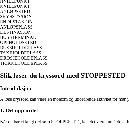
HVILEPUNKT
KVILEPUNKT
ANLØPSSTED
SKYSSTASJON
ENDESTASJON
ANLØPSPLASS
DESTINASJON
BUSSTERMINAL
OPPHOLDSSTED
BUSSHOLDEPLASS
TAXIHOLDEPLASS
DROSJEHOLDEPLASS
TRIKKEHOLDEPLASS
Slik løser du kryssord med STOPPESTED
Introduksjon
Å løse kryssord kan være en morsom og utfordrende aktivitet for mang
1. Del opp ordet
Når du har et langt ord som STOPPESTED, kan det være lurt å dele det op