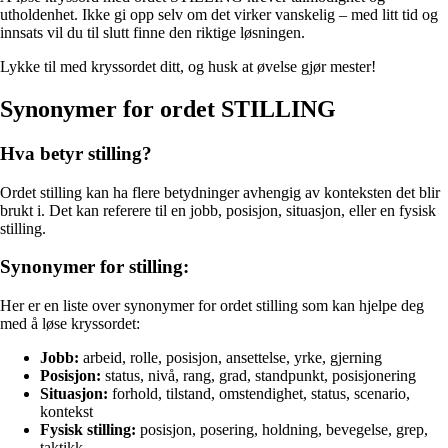
utholdenhet. Ikke gi opp selv om det virker vanskelig – med litt tid og
innsats vil du til slutt finne den riktige løsningen.
Lykke til med kryssordet ditt, og husk at øvelse gjør mester!
Synonymer for ordet STILLING
Hva betyr stilling?
Ordet stilling kan ha flere betydninger avhengig av konteksten det blir
brukt i. Det kan referere til en jobb, posisjon, situasjon, eller en fysisk
stilling.
Synonymer for stilling:
Her er en liste over synonymer for ordet stilling som kan hjelpe deg
med å løse kryssordet:
Jobb:
arbeid, rolle, posisjon, ansettelse, yrke, gjerning
Posisjon:
status, nivå, rang, grad, standpunkt, posisjonering
Situasjon:
forhold, tilstand, omstendighet, status, scenario,
kontekst
Fysisk stilling:
posisjon, posering, holdning, bevegelse, grep,
taktikk