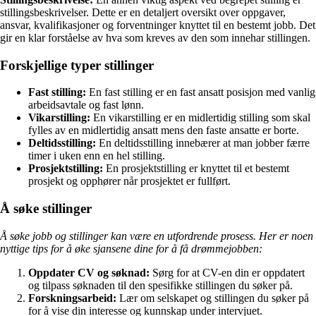
stillingsbeskrivelser. Dette er en detaljert oversikt over oppgaver,
ansvar, kvalifikasjoner og forventninger knyttet til en bestemt jobb. Det
gir en klar forståelse av hva som kreves av den som innehar stillingen.
Forskjellige typer stillinger
Fast stilling:
En fast stilling er en fast ansatt posisjon med vanlig
arbeidsavtale og fast lønn.
Vikarstilling:
En vikarstilling er en midlertidig stilling som skal
fylles av en midlertidig ansatt mens den faste ansatte er borte.
Deltidsstilling:
En deltidsstilling innebærer at man jobber færre
timer i uken enn en hel stilling.
Prosjektstilling:
En prosjektstilling er knyttet til et bestemt
prosjekt og opphører når prosjektet er fullført.
Å søke stillinger
Å søke jobb og stillinger kan være en utfordrende prosess. Her er noen
nyttige tips for å øke sjansene dine for å få drømmejobben:
Oppdater CV og søknad:
Sørg for at CV-en din er oppdatert
og tilpass søknaden til den spesifikke stillingen du søker på.
Forskningsarbeid:
Lær om selskapet og stillingen du søker på
for å vise din interesse og kunnskap under intervjuet.