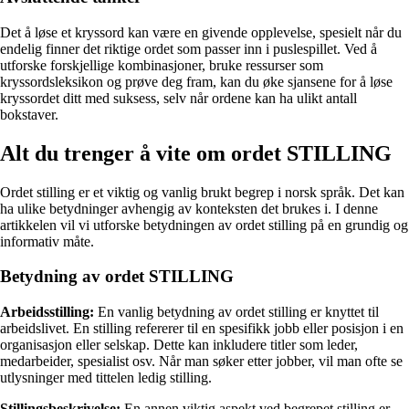
Det å løse et kryssord kan være en givende opplevelse, spesielt når du
endelig finner det riktige ordet som passer inn i puslespillet. Ved å
utforske forskjellige kombinasjoner, bruke ressurser som
kryssordsleksikon og prøve deg fram, kan du øke sjansene for å løse
kryssordet ditt med suksess, selv når ordene kan ha ulikt antall
bokstaver.
Alt du trenger å vite om ordet STILLING
Ordet stilling er et viktig og vanlig brukt begrep i norsk språk. Det kan
ha ulike betydninger avhengig av konteksten det brukes i. I denne
artikkelen vil vi utforske betydningen av ordet stilling på en grundig og
informativ måte.
Betydning av ordet STILLING
Arbeidsstilling:
En vanlig betydning av ordet stilling er knyttet til
arbeidslivet. En stilling refererer til en spesifikk jobb eller posisjon i en
organisasjon eller selskap. Dette kan inkludere titler som leder,
medarbeider, spesialist osv. Når man søker etter jobber, vil man ofte se
utlysninger med tittelen ledig stilling.
Stillingsbeskrivelse:
En annen viktig aspekt ved begrepet stilling er