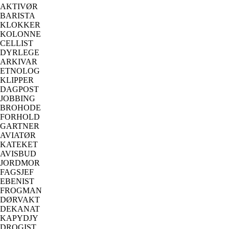
AKTIVØR
BARISTA
KLOKKER
KOLONNE
CELLIST
DYRLEGE
ARKIVAR
ETNOLOG
KLIPPER
DAGPOST
JOBBING
BROHODE
FORHOLD
GARTNER
AVIATØR
KATEKET
AVISBUD
JORDMOR
FAGSJEF
EBENIST
FROGMAN
DØRVAKT
DEKANAT
KAPYDJY
DROGIST