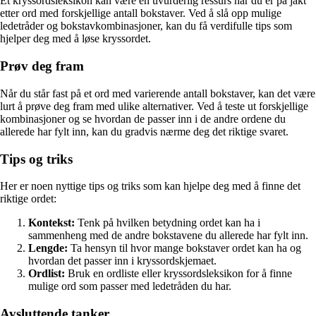
Et kryssordsleksikon kan være en uvurderlig ressurs når du er på jakt
etter ord med forskjellige antall bokstaver. Ved å slå opp mulige
ledetråder og bokstavkombinasjoner, kan du få verdifulle tips som
hjelper deg med å løse kryssordet.
Prøv deg fram
Når du står fast på et ord med varierende antall bokstaver, kan det være
lurt å prøve deg fram med ulike alternativer. Ved å teste ut forskjellige
kombinasjoner og se hvordan de passer inn i de andre ordene du
allerede har fylt inn, kan du gradvis nærme deg det riktige svaret.
Tips og triks
Her er noen nyttige tips og triks som kan hjelpe deg med å finne det
riktige ordet:
Kontekst:
Tenk på hvilken betydning ordet kan ha i
sammenheng med de andre bokstavene du allerede har fylt inn.
Lengde:
Ta hensyn til hvor mange bokstaver ordet kan ha og
hvordan det passer inn i kryssordskjemaet.
Ordlist:
Bruk en ordliste eller kryssordsleksikon for å finne
mulige ord som passer med ledetråden du har.
Avsluttende tanker