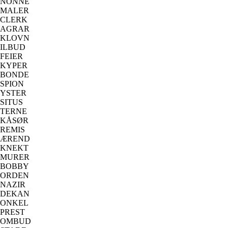
NONNE
MALER
CLERK
AGRAR
KLOVN
ILBUD
FEIER
KYPER
BONDE
SPION
YSTER
SITUS
TERNE
KÅSØR
REMIS
ÆREND
KNEKT
MURER
BOBBY
ORDEN
NAZIR
DEKAN
ONKEL
PREST
OMBUD