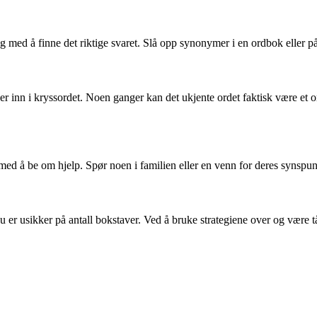
 med å finne det riktige svaret. Slå opp synonymer i en ordbok eller på 
er inn i kryssordet. Noen ganger kan det ukjente ordet faktisk være et o
øl med å be om hjelp. Spør noen i familien eller en venn for deres synspun
du er usikker på antall bokstaver. Ved å bruke strategiene over og være t