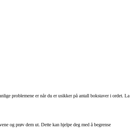
lige problemene er når du er usikker på antall bokstaver i ordet. La
kstavene og prøv dem ut. Dette kan hjelpe deg med å begrense