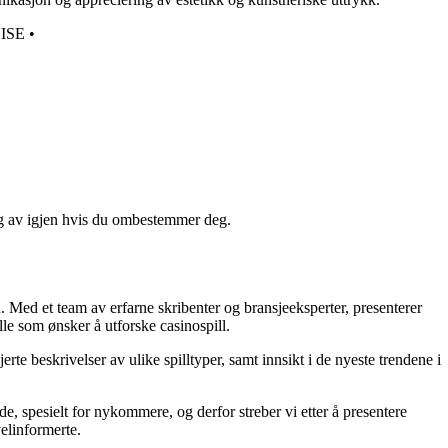
ISE
•
eg av igjen hvis du ombestemmer deg.
. Med et team av erfarne skribenter og bransjeeksperter, presenterer
lle som ønsker å utforske casinospill.
rte beskrivelser av ulike spilltyper, samt innsikt i de nyeste trendene i
de, spesielt for nykommere, og derfor streber vi etter å presentere
elinformerte.