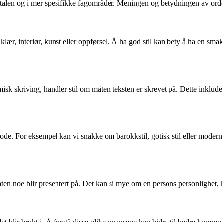
igtalen og i mer spesifikke fagområder. Meningen og betydningen av ord
klær, interiør, kunst eller oppførsel. Å ha god stil kan bety å ha en smak
k skriving, handler stil om måten teksten er skrevet på. Dette inkluderer
riode. For eksempel kan vi snakke om barokkstil, gotisk stil eller modern
n noe blir presentert på. Det kan si mye om en persons personlighet, kre
det blir brukt i. Å forstå disse ulike nyansene kan bidra til bedre komm