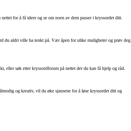
nettet for å få ideer og se om noen av dem passer i kryssordet ditt.
rd du aldri ville ha tenkt på. Vær åpen for ulike muligheter og prøv deg
kt, eller søk etter kryssordforum på nettet der du kan få hjelp og råd.
ålmodig og kreativ, vil du øke sjansene for å løse kryssordet ditt og