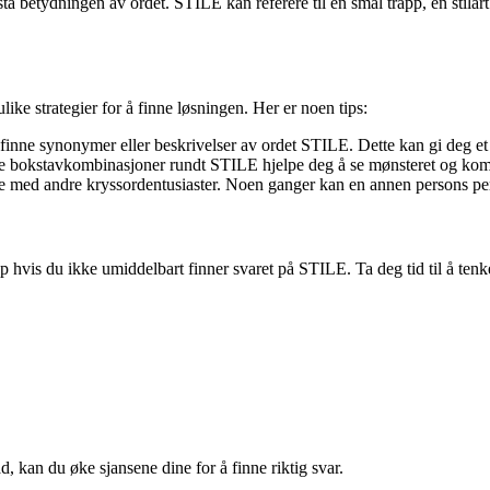
tå betydningen av ordet. STILE kan referere til en smal trapp, en stila
like strategier for å finne løsningen. Her er noen tips:
 finne synonymer eller beskrivelser av ordet STILE. Dette kan gi deg et 
e bokstavkombinasjoner rundt STILE hjelpe deg å se mønsteret og ko
ide med andre kryssordentusiaster. Noen ganger kan en annen persons per
p hvis du ikke umiddelbart finner svaret på STILE. Ta deg tid til å te
, kan du øke sjansene dine for å finne riktig svar.