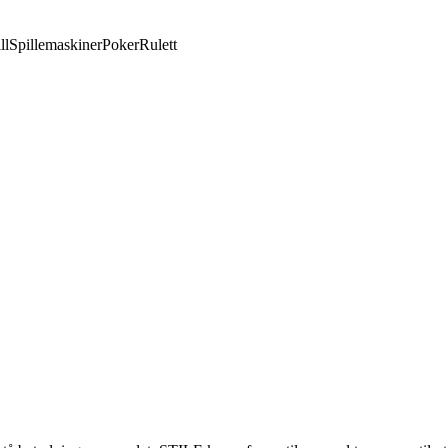
ll
Spillemaskiner
Poker
Rulett