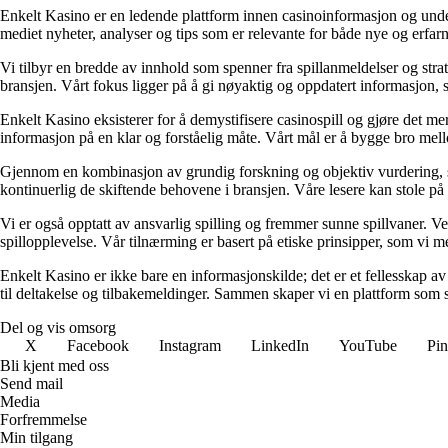
Enkelt Kasino er en ledende plattform innen casinoinformasjon og underh
mediet nyheter, analyser og tips som er relevante for både nye og erfarn
Vi tilbyr en bredde av innhold som spenner fra spillanmeldelser og strateg
bransjen. Vårt fokus ligger på å gi nøyaktig og oppdatert informasjon, sl
Enkelt Kasino eksisterer for å demystifisere casinospill og gjøre det mer
informasjon på en klar og forståelig måte. Vårt mål er å bygge bro mell
Gjennom en kombinasjon av grundig forskning og objektiv vurdering, sikter
kontinuerlig de skiftende behovene i bransjen. Våre lesere kan stole på 
Vi er også opptatt av ansvarlig spilling og fremmer sunne spillvaner. Ved
spillopplevelse. Vår tilnærming er basert på etiske prinsipper, som vi me
Enkelt Kasino er ikke bare en informasjonskilde; det er et fellesskap av
til deltakelse og tilbakemeldinger. Sammen skaper vi en plattform som set
Del og vis omsorg
X
Facebook
Instagram
LinkedIn
YouTube
Pin
Bli kjent med oss
Send mail
Media
Forfremmelse
Min tilgang