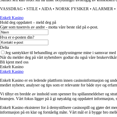
VASSDRAG
•
STILE
•
AIDA
•
NORSK FYSIKER
•
ALARMER
•
Enkelt Kasino
Hold deg oppdatert – meld deg på
Gjør som tusenvis av andre - motta våre beste råd på e-post.
Hva er e-posten din?
Delta
Jeg samtykker til behandling av opplysningene mine i samsvar med r
Når du melder deg på vårt nyhetsbrev godtar du også våre brukervilkå
Bli kjent med oss
Enkelt Kasino
Enkelt Kasino
Enkelt Kasino er en ledende plattform innen casinoinformasjon og underh
mediet nyheter, analyser og tips som er relevante for både nye og erfarn
Vi tilbyr en bredde av innhold som spenner fra spillanmeldelser og strateg
bransjen. Vårt fokus ligger på å gi nøyaktig og oppdatert informasjon, sl
Enkelt Kasino eksisterer for å demystifisere casinospill og gjøre det mer
informasjon på en klar og forståelig måte. Vårt mål er å bygge bro mell