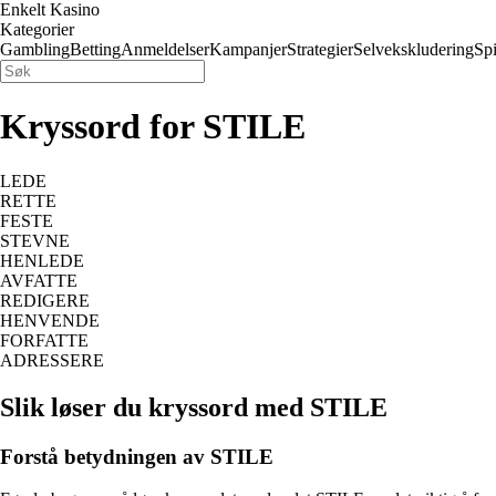
Enkelt Kasino
Kategorier
Gambling
Betting
Anmeldelser
Kampanjer
Strategier
Selvekskludering
Spi
Kryssord for STILE
LEDE
RETTE
FESTE
STEVNE
HENLEDE
AVFATTE
REDIGERE
HENVENDE
FORFATTE
ADRESSERE
Slik løser du kryssord med STILE
Forstå betydningen av STILE