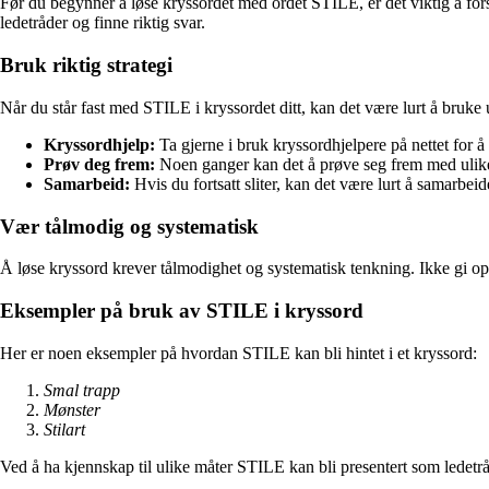
Før du begynner å løse kryssordet med ordet STILE, er det viktig å fors
ledetråder og finne riktig svar.
Bruk riktig strategi
Når du står fast med STILE i kryssordet ditt, kan det være lurt å bruke u
Kryssordhjelp:
Ta gjerne i bruk kryssordhjelpere på nettet for å
Prøv deg frem:
Noen ganger kan det å prøve seg frem med ulik
Samarbeid:
Hvis du fortsatt sliter, kan det være lurt å samarbe
Vær tålmodig og systematisk
Å løse kryssord krever tålmodighet og systematisk tenkning. Ikke gi op
Eksempler på bruk av STILE i kryssord
Her er noen eksempler på hvordan STILE kan bli hintet i et kryssord:
Smal trapp
Mønster
Stilart
Ved å ha kjennskap til ulike måter STILE kan bli presentert som ledetråd