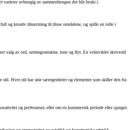
et varierer avhengig av sammenhengen det blir brukt i.
full og kreativ tilnærming til disse områdene, og spille en rolle i
 valg av ord, setningsstruktur, tone og flyt. En velutviklet skrivestil
e stil. Hver stil har sine særegenheter og elementer som skiller den fra
ativitet og preferanser, eller om en kunstnerisk periode eller sjanger.
unikasjon og appreciering av estetikk og kunstneriske uttrykk.