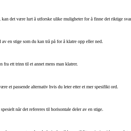
kan det være lurt å utforske ulike muligheter for å finne det riktige svar
l av en stige som du kan trå på for å klatre opp eller ned.
fra ett trinn til et annet mens man klatrer.
ære et passende alternativ hvis du leter etter et mer spesifikt ord.
esielt når det refereres til horisontale deler av en stige.