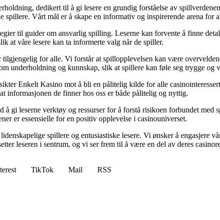
oldning, dedikert til å gi lesere en grundig forståelse av spillverdenen
e spillere. Vårt mål er å skape en informativ og inspirerende arena for a
ier til guider om ansvarlig spilling. Leserne kan forvente å finne detalje
ik at våre lesere kan ta informerte valg når de spiller.
 tilgjengelig for alle. Vi forstår at spillopplevelsen kan være overvelden
om underholdning og kunnskap, slik at spillere kan føle seg trygge og v
 Enkelt Kasino mot å bli en pålitelig kilde for alle casinointeresserte. 
at informasjonen de finner hos oss er både pålitelig og nyttig.
 å gi leserne verktøy og ressurser for å forstå risikoen forbundet med sp
ner er essensielle for en positiv opplevelse i casinouniverset.
 lidenskapelige spillere og entusiastiske lesere. Vi ønsker å engasjere v
ter leseren i sentrum, og vi ser frem til å være en del av deres casinore
terest
TikTok
Mail
RSS