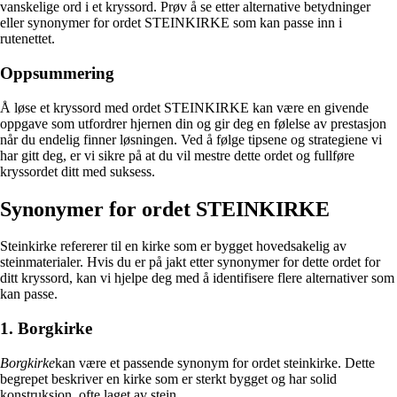
vanskelige ord i et kryssord. Prøv å se etter alternative betydninger
eller synonymer for ordet STEINKIRKE som kan passe inn i
rutenettet.
Oppsummering
Å løse et kryssord med ordet STEINKIRKE kan være en givende
oppgave som utfordrer hjernen din og gir deg en følelse av prestasjon
når du endelig finner løsningen. Ved å følge tipsene og strategiene vi
har gitt deg, er vi sikre på at du vil mestre dette ordet og fullføre
kryssordet ditt med suksess.
Synonymer for ordet STEINKIRKE
Steinkirke refererer til en kirke som er bygget hovedsakelig av
steinmaterialer. Hvis du er på jakt etter synonymer for dette ordet for
ditt kryssord, kan vi hjelpe deg med å identifisere flere alternativer som
kan passe.
1. Borgkirke
Borgkirke
kan være et passende synonym for ordet steinkirke. Dette
begrepet beskriver en kirke som er sterkt bygget og har solid
konstruksjon, ofte laget av stein.