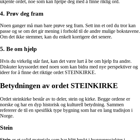
ukjente ordet, noe som kan hjelpe deg med å finne riktig ord.
4. Prøv deg fram
Noen ganger må man bare prøve seg fram. Sett inn et ord du tror kan
passe og se om det gir mening i forhold til de andre mulige bokstavene.
Om det ikke stemmer, kan du enkelt korrigere det senere.
5. Be om hjelp
Hvis du virkelig står fast, kan det være lurt å be om hjelp fra andre.
Diskuter kryssordet med noen som kan bidra med nye perspektiver og
ideer for å finne det riktige ordet STEINKIRKE.
Betydningen av ordet STEINKIRKE
Ordet steinkirke består av to deler, stein og kirke. Begge ordene er
norske og har en dyp historisk og kulturell betydning. Sammen
refererer de til en spesifikk type bygning som har en lang tradisjon i
Norge.
Stein
Stein
er et solid materiale som har blitt brukt i byggeprosjekter i