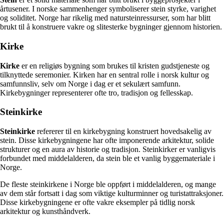
årtusener. I norske sammenhenger symboliserer stein styrke, varighet
og soliditet. Norge har rikelig med natursteinressurser, som har blitt
brukt til å konstruere vakre og slitesterke bygninger gjennom historien.
Kirke
Kirke
er en religiøs bygning som brukes til kristen gudstjeneste og
tilknyttede seremonier. Kirken har en sentral rolle i norsk kultur og
samfunnsliv, selv om Norge i dag er et sekulært samfunn.
Kirkebygninger representerer ofte tro, tradisjon og fellesskap.
Steinkirke
Steinkirke
refererer til en kirkebygning konstruert hovedsakelig av
stein. Disse kirkebygningene har ofte imponerende arkitektur, solide
strukturer og en aura av historie og tradisjon. Steinkirker er vanligvis
forbundet med middelalderen, da stein ble et vanlig byggemateriale i
Norge.
De fleste steinkirkene i Norge ble oppført i middelalderen, og mange
av dem står fortsatt i dag som viktige kulturminner og turistattraksjoner.
Disse kirkebygningene er ofte vakre eksempler på tidlig norsk
arkitektur og kunsthåndverk.