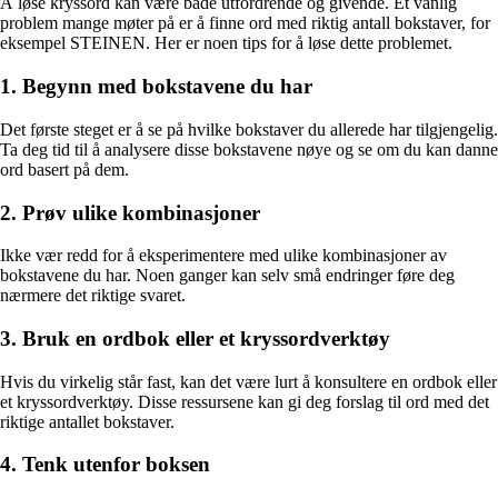
Å løse kryssord kan være både utfordrende og givende. Et vanlig
problem mange møter på er å finne ord med riktig antall bokstaver, for
eksempel STEINEN. Her er noen tips for å løse dette problemet.
1. Begynn med bokstavene du har
Det første steget er å se på hvilke bokstaver du allerede har tilgjengelig.
Ta deg tid til å analysere disse bokstavene nøye og se om du kan danne
ord basert på dem.
2. Prøv ulike kombinasjoner
Ikke vær redd for å eksperimentere med ulike kombinasjoner av
bokstavene du har. Noen ganger kan selv små endringer føre deg
nærmere det riktige svaret.
3. Bruk en ordbok eller et kryssordverktøy
Hvis du virkelig står fast, kan det være lurt å konsultere en ordbok eller
et kryssordverktøy. Disse ressursene kan gi deg forslag til ord med det
riktige antallet bokstaver.
4. Tenk utenfor boksen