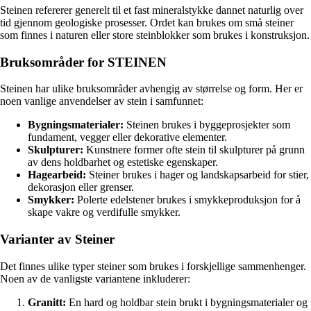
Steinen refererer generelt til et fast mineralstykke dannet naturlig over
tid gjennom geologiske prosesser. Ordet kan brukes om små steiner
som finnes i naturen eller store steinblokker som brukes i konstruksjon.
Bruksområder for STEINEN
Steinen har ulike bruksområder avhengig av størrelse og form. Her er
noen vanlige anvendelser av stein i samfunnet:
Bygningsmaterialer:
Steinen brukes i byggeprosjekter som
fundament, vegger eller dekorative elementer.
Skulpturer:
Kunstnere former ofte stein til skulpturer på grunn
av dens holdbarhet og estetiske egenskaper.
Hagearbeid:
Steiner brukes i hager og landskapsarbeid for stier,
dekorasjon eller grenser.
Smykker:
Polerte edelstener brukes i smykkeproduksjon for å
skape vakre og verdifulle smykker.
Varianter av Steiner
Det finnes ulike typer steiner som brukes i forskjellige sammenhenger.
Noen av de vanligste variantene inkluderer:
Granitt:
En hard og holdbar stein brukt i bygningsmaterialer og