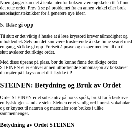
Noen ganger kan det å tenke utenfor boksen være nøkkelen til å finne
det rette ordet. Prøv å se på problemet fra en annen vinkel eller bruk
assosiasjonsteknikker for å generere nye ideer.
5. Ikke gi opp
Til slutt er det viktig å huske at å løse kryssord krever tålmodighet og
utholdenhet. Selv om det kan være frustrerende å ikke finne svaret med
en gang, så ikke gi opp. Fortsett å prøve og eksperimentere til du til
slutt avslører det riktige ordet.
Med disse tipsene på plass, bør du kunne finne det riktige ordet
STEINEN eller enhver annen utfordrende kombinasjon av bokstaver
du møter på i kryssordet ditt. Lykke til!
STEINEN: Betydning og Bruk av Ordet
Ordet STEINEN er et substantiv på norsk språk, brukt for å beskrive
en fysisk gjenstand av stein. Steinen er et vanlig ord i norsk vokabular
og er knyttet til naturen og materialer som brukes i ulike
sammenhenger.
Betydning av Ordet STEINEN