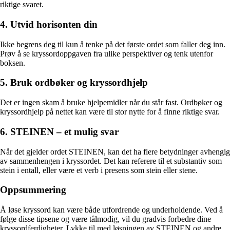
riktige svaret.
4. Utvid horisonten din
Ikke begrens deg til kun å tenke på det første ordet som faller deg inn.
Prøv å se kryssordoppgaven fra ulike perspektiver og tenk utenfor
boksen.
5. Bruk ordbøker og kryssordhjelp
Det er ingen skam å bruke hjelpemidler når du står fast. Ordbøker og
kryssordhjelp på nettet kan være til stor nytte for å finne riktige svar.
6. STEINEN – et mulig svar
Når det gjelder ordet STEINEN, kan det ha flere betydninger avhengig
av sammenhengen i kryssordet. Det kan referere til et substantiv som
stein i entall, eller være et verb i presens som stein eller stene.
Oppsummering
Å løse kryssord kan være både utfordrende og underholdende. Ved å
følge disse tipsene og være tålmodig, vil du gradvis forbedre dine
kryssordferdigheter. Lykke til med løsningen av STEINEN og andre