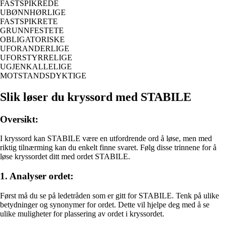
FASTSPIKREDE
UBØNNHØRLIGE
FASTSPIKRETE
GRUNNFESTETE
OBLIGATORISKE
UFORANDERLIGE
UFORSTYRRELIGE
UGJENKALLELIGE
MOTSTANDSDYKTIGE
Slik løser du kryssord med STABILE
Oversikt:
I kryssord kan STABILE være en utfordrende ord å løse, men med
riktig tilnærming kan du enkelt finne svaret. Følg disse trinnene for å
løse kryssordet ditt med ordet STABILE.
1. Analyser ordet:
Først må du se på ledetråden som er gitt for STABILE. Tenk på ulike
betydninger og synonymer for ordet. Dette vil hjelpe deg med å se
ulike muligheter for plassering av ordet i kryssordet.