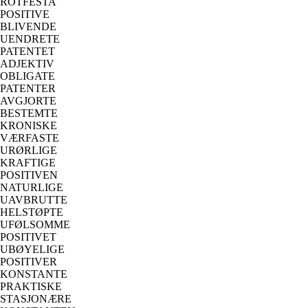
ROTFESTA
POSITIVE
BLIVENDE
UENDRETE
PATENTET
ADJEKTIV
OBLIGATE
PATENTER
AVGJORTE
BESTEMTE
KRONISKE
VÆRFASTE
URØRLIGE
KRAFTIGE
POSITIVEN
NATURLIGE
UAVBRUTTE
HELSTØPTE
UFØLSOMME
POSITIVET
UBØYELIGE
POSITIVER
KONSTANTE
PRAKTISKE
STASJONÆRE