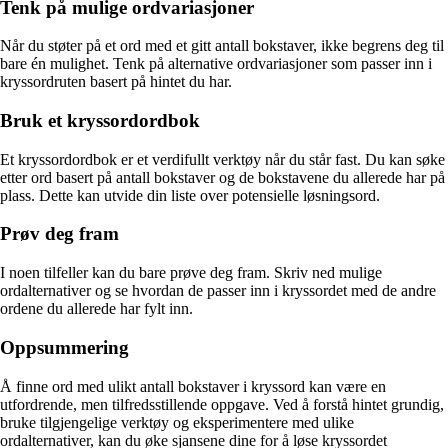
Tenk på mulige ordvariasjoner
Når du støter på et ord med et gitt antall bokstaver, ikke begrens deg til
bare én mulighet. Tenk på alternative ordvariasjoner som passer inn i
kryssordruten basert på hintet du har.
Bruk et kryssordordbok
Et kryssordordbok er et verdifullt verktøy når du står fast. Du kan søke
etter ord basert på antall bokstaver og de bokstavene du allerede har på
plass. Dette kan utvide din liste over potensielle løsningsord.
Prøv deg fram
I noen tilfeller kan du bare prøve deg fram. Skriv ned mulige
ordalternativer og se hvordan de passer inn i kryssordet med de andre
ordene du allerede har fylt inn.
Oppsummering
Å finne ord med ulikt antall bokstaver i kryssord kan være en
utfordrende, men tilfredsstillende oppgave. Ved å forstå hintet grundig,
bruke tilgjengelige verktøy og eksperimentere med ulike
ordalternativer, kan du øke sjansene dine for å løse kryssordet