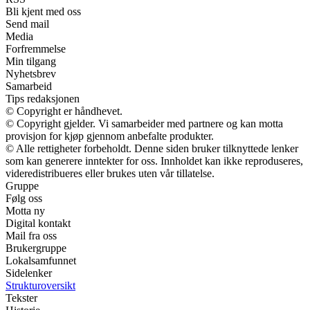
Bli kjent med oss
Send mail
Media
Forfremmelse
Min tilgang
Nyhetsbrev
Samarbeid
Tips redaksjonen
© Copyright er håndhevet.
© Copyright gjelder. Vi samarbeider med partnere og kan motta
provisjon for kjøp gjennom anbefalte produkter.
© Alle rettigheter forbeholdt. Denne siden bruker tilknyttede lenker
som kan generere inntekter for oss. Innholdet kan ikke reproduseres,
videredistribueres eller brukes uten vår tillatelse.
Gruppe
Følg oss
Motta ny
Digital kontakt
Mail fra oss
Brukergruppe
Lokalsamfunnet
Sidelenker
Strukturoversikt
Tekster