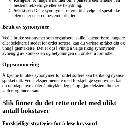
Rangere:
Å rangere handler om å plassere elementene i en
bestemt rekkefølge eller av betydning.
Selektere:
Dette synonymer referer til å velge ut spesifikke
elementer etter en bestemt kriterier.
Bruk av synonymer
Ved å bruke synonymer som organisere, skille, kategorisere, rangere
eller selektere i stedet for ordet sortere, kan du variere språket ditt og
unngå gjentakelse. Det er også viktig å velge riktig synonymer
avhengig av konteksten og betydningen du ønsker å formidle.
Oppsummering
Å kjenne til ulike synonymer for ordet sortere kan berike og nyanse
språket ditt. Ved å eksperimentere med forskjellige synonymer, kan
du oppdage nye måter å uttrykke deg på og gjøre teksten din mer
variert og interessant.
Slik finner du det rette ordet med ulikt
antall bokstaver
Forskjellige strategier for å løse kryssord