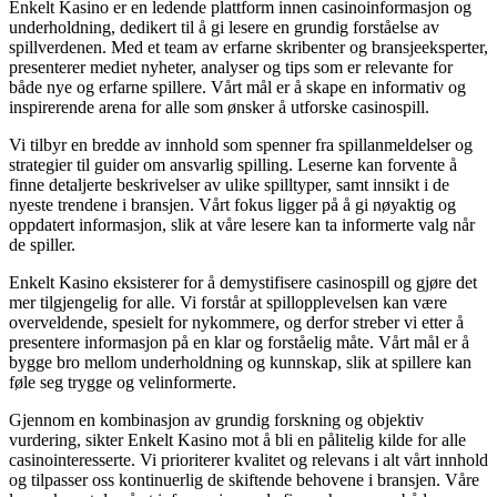
Enkelt Kasino er en ledende plattform innen casinoinformasjon og
underholdning, dedikert til å gi lesere en grundig forståelse av
spillverdenen. Med et team av erfarne skribenter og bransjeeksperter,
presenterer mediet nyheter, analyser og tips som er relevante for
både nye og erfarne spillere. Vårt mål er å skape en informativ og
inspirerende arena for alle som ønsker å utforske casinospill.
Vi tilbyr en bredde av innhold som spenner fra spillanmeldelser og
strategier til guider om ansvarlig spilling. Leserne kan forvente å
finne detaljerte beskrivelser av ulike spilltyper, samt innsikt i de
nyeste trendene i bransjen. Vårt fokus ligger på å gi nøyaktig og
oppdatert informasjon, slik at våre lesere kan ta informerte valg når
de spiller.
Enkelt Kasino eksisterer for å demystifisere casinospill og gjøre det
mer tilgjengelig for alle. Vi forstår at spillopplevelsen kan være
overveldende, spesielt for nykommere, og derfor streber vi etter å
presentere informasjon på en klar og forståelig måte. Vårt mål er å
bygge bro mellom underholdning og kunnskap, slik at spillere kan
føle seg trygge og velinformerte.
Gjennom en kombinasjon av grundig forskning og objektiv
vurdering, sikter Enkelt Kasino mot å bli en pålitelig kilde for alle
casinointeresserte. Vi prioriterer kvalitet og relevans i alt vårt innhold
og tilpasser oss kontinuerlig de skiftende behovene i bransjen. Våre