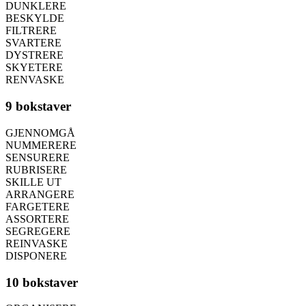
DUNKLERE
BESKYLDE
FILTRERE
SVARTERE
DYSTRERE
SKYETERE
RENVASKE
9 bokstaver
GJENNOMGÅ
NUMMERERE
SENSURERE
RUBRISERE
SKILLE UT
ARRANGERE
FARGETERE
ASSORTERE
SEGREGERE
REINVASKE
DISPONERE
10 bokstaver