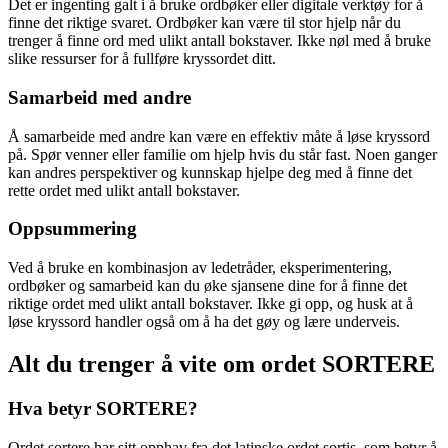
Det er ingenting galt i å bruke ordbøker eller digitale verktøy for å
finne det riktige svaret. Ordbøker kan være til stor hjelp når du
trenger å finne ord med ulikt antall bokstaver. Ikke nøl med å bruke
slike ressurser for å fullføre kryssordet ditt.
Samarbeid med andre
Å samarbeide med andre kan være en effektiv måte å løse kryssord
på. Spør venner eller familie om hjelp hvis du står fast. Noen ganger
kan andres perspektiver og kunnskap hjelpe deg med å finne det
rette ordet med ulikt antall bokstaver.
Oppsummering
Ved å bruke en kombinasjon av ledetråder, eksperimentering,
ordbøker og samarbeid kan du øke sjansene dine for å finne det
riktige ordet med ulikt antall bokstaver. Ikke gi opp, og husk at å
løse kryssord handler også om å ha det gøy og lære underveis.
Alt du trenger å vite om ordet SORTERE
Hva betyr SORTERE?
Ordet sortere har sitt opphav fra det latinske ordet sortis, som betyr å