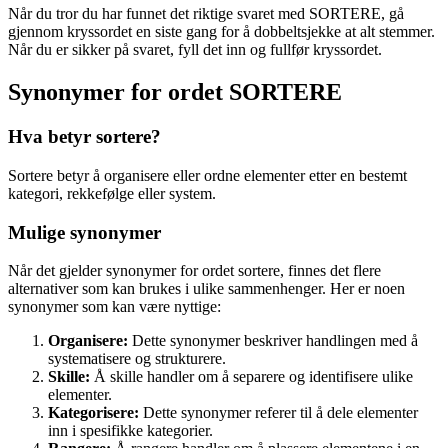
Når du tror du har funnet det riktige svaret med SORTERE, gå
gjennom kryssordet en siste gang for å dobbeltsjekke at alt stemmer.
Når du er sikker på svaret, fyll det inn og fullfør kryssordet.
Synonymer for ordet SORTERE
Hva betyr sortere?
Sortere betyr å organisere eller ordne elementer etter en bestemt
kategori, rekkefølge eller system.
Mulige synonymer
Når det gjelder synonymer for ordet sortere, finnes det flere
alternativer som kan brukes i ulike sammenhenger. Her er noen
synonymer som kan være nyttige:
Organisere:
Dette synonymer beskriver handlingen med å
systematisere og strukturere.
Skille:
Å skille handler om å separere og identifisere ulike
elementer.
Kategorisere:
Dette synonymer referer til å dele elementer
inn i spesifikke kategorier.