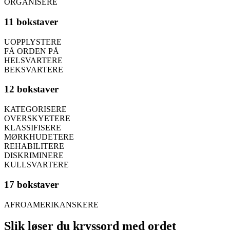
ORGANISERE
11 bokstaver
UOPPLYSTERE
FÅ ORDEN PÅ
HELSVARTERE
BEKSVARTERE
12 bokstaver
KATEGORISERE
OVERSKYETERE
KLASSIFISERE
MØRKHUDETERE
REHABILITERE
DISKRIMINERE
KULLSVARTERE
17 bokstaver
AFROAMERIKANSKERE
Slik løser du kryssord med ordet