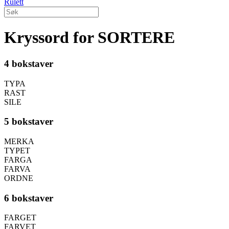
Rulett
Kryssord for SORTERE
4 bokstaver
TYPA
RAST
SILE
5 bokstaver
MERKA
TYPET
FARGA
FARVA
ORDNE
6 bokstaver
FARGET
FARVET