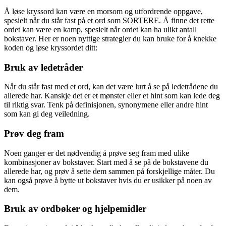
Å løse kryssord kan være en morsom og utfordrende oppgave,
spesielt når du står fast på et ord som SORTERE. Å finne det rette
ordet kan være en kamp, spesielt når ordet kan ha ulikt antall
bokstaver. Her er noen nyttige strategier du kan bruke for å knekke
koden og løse kryssordet ditt:
Bruk av ledetråder
Når du står fast med et ord, kan det være lurt å se på ledetrådene du
allerede har. Kanskje det er et mønster eller et hint som kan lede deg
til riktig svar. Tenk på definisjonen, synonymene eller andre hint
som kan gi deg veiledning.
Prøv deg fram
Noen ganger er det nødvendig å prøve seg fram med ulike
kombinasjoner av bokstaver. Start med å se på de bokstavene du
allerede har, og prøv å sette dem sammen på forskjellige måter. Du
kan også prøve å bytte ut bokstaver hvis du er usikker på noen av
dem.
Bruk av ordbøker og hjelpemidler