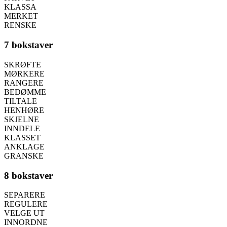
KLASSA
MERKET
RENSKE
7 bokstaver
SKRØFTE
MØRKERE
RANGERE
BEDØMME
TILTALE
HENHØRE
SKJELNE
INNDELE
KLASSET
ANKLAGE
GRANSKE
8 bokstaver
SEPARERE
REGULERE
VELGE UT
INNORDNE