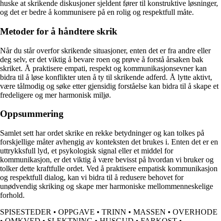
huske at skrikende diskusjoner sjeldent fører til konstruktive løsninger,
og det er bedre å kommunisere på en rolig og respektfull måte.
Metoder for å håndtere skrik
Når du står overfor skrikende situasjoner, enten det er fra andre eller
deg selv, er det viktig å bevare roen og prøve å forstå årsaken bak
skriket. Å praktisere empati, respekt og kommunikasjonsevner kan
bidra til å løse konflikter uten å ty til skrikende adferd. Å lytte aktivt,
være tålmodig og søke etter gjensidig forståelse kan bidra til å skape et
fredeligere og mer harmonisk miljø.
Oppsummering
Samlet sett har ordet skrike en rekke betydninger og kan tolkes på
forskjellige måter avhengig av konteksten det brukes i. Enten det er en
uttrykksfull lyd, et psykologisk signal eller et middel for
kommunikasjon, er det viktig å være bevisst på hvordan vi bruker og
tolker dette kraftfulle ordet. Ved å praktisere empatisk kommunikasjon
og respektfull dialog, kan vi bidra til å redusere behovet for
unødvendig skriking og skape mer harmoniske mellommenneskelige
forhold.
SPISESTEDER
•
OPPGAVE
•
TRINN
•
MASSEN
•
OVERHODE
•
OMKVED
•
SLEKTNING
•
HUSGUD
•
FARKOST
•