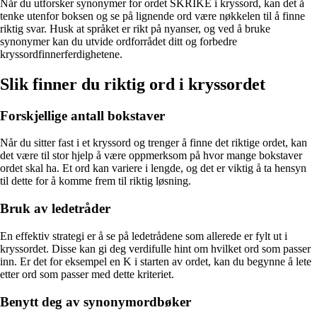
Når du utforsker synonymer for ordet SKRIKE i kryssord, kan det å
tenke utenfor boksen og se på lignende ord være nøkkelen til å finne
riktig svar. Husk at språket er rikt på nyanser, og ved å bruke
synonymer kan du utvide ordforrådet ditt og forbedre
kryssordfinnerferdighetene.
Slik finner du riktig ord i kryssordet
Forskjellige antall bokstaver
Når du sitter fast i et kryssord og trenger å finne det riktige ordet, kan
det være til stor hjelp å være oppmerksom på hvor mange bokstaver
ordet skal ha. Et ord kan variere i lengde, og det er viktig å ta hensyn
til dette for å komme frem til riktig løsning.
Bruk av ledetråder
En effektiv strategi er å se på ledetrådene som allerede er fylt ut i
kryssordet. Disse kan gi deg verdifulle hint om hvilket ord som passer
inn. Er det for eksempel en K i starten av ordet, kan du begynne å lete
etter ord som passer med dette kriteriet.
Benytt deg av synonymordbøker