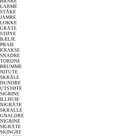
BRÅKE
LARME
STÅKE
JAMRE
LOKKE
GRÅTE
STØYE
BÆLJE
PRAIE
KRAKSE
SNADRE
TORDNE
BRUMME
NITUTE
SKRÅLE
DUNDRE
UTSTØTE
SIGRINE
ILLHUIE
NIGRÅTE
SKRALLE
GNALDRE
NIGRINE
SIGRÅTE
SKINGRE