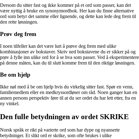
Dersom du sitter fast og ikke kommer på et ord som passer, kan det
være nyttig å bruke en synonymordbok. Her kan du finne alternative
ord som betyr det samme eller lignende, og dette kan lede deg frem til
den rette løsningen.
Prøv deg frem
I noen tilfeller kan det være lurt å prøve deg frem med ulike
kombinasjoner av bokstaver. Skriv ned bokstavene du er sikker på og
prøv å fylle inn ulike ord for å se hva som passer. Ved å eksperimentere
på denne måten, kan du til slutt komme frem til den riktige løsningen.
Be om hjelp
Ikke nøl med å be om hjelp hvis du virkelig sitter fast. Spør en venn,
familiemedlem eller en medkryssordløser om råd. Noen ganger kan en
annen persons perspektiv føre til at du ser ordet du har lett etter, fra en
ny vinkel.
Den fulle betydningen av ordet SKRIKE
Norsk språk er rikt på varierte ord som har dype og nyanserte
betydninger. Et slikt ord er skrike, som ofte brukes i ulike