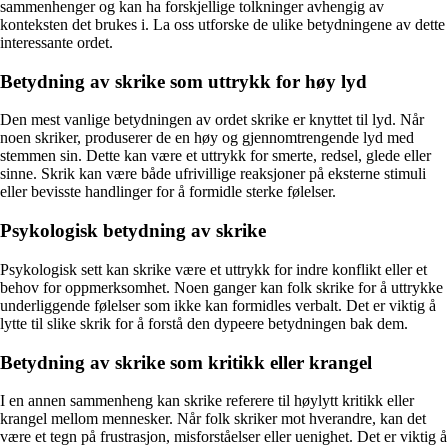
sammenhenger og kan ha forskjellige tolkninger avhengig av
konteksten det brukes i. La oss utforske de ulike betydningene av dette
interessante ordet.
Betydning av skrike som uttrykk for høy lyd
Den mest vanlige betydningen av ordet skrike er knyttet til lyd. Når
noen skriker, produserer de en høy og gjennomtrengende lyd med
stemmen sin. Dette kan være et uttrykk for smerte, redsel, glede eller
sinne. Skrik kan være både ufrivillige reaksjoner på eksterne stimuli
eller bevisste handlinger for å formidle sterke følelser.
Psykologisk betydning av skrike
Psykologisk sett kan skrike være et uttrykk for indre konflikt eller et
behov for oppmerksomhet. Noen ganger kan folk skrike for å uttrykke
underliggende følelser som ikke kan formidles verbalt. Det er viktig å
lytte til slike skrik for å forstå den dypeere betydningen bak dem.
Betydning av skrike som kritikk eller krangel
I en annen sammenheng kan skrike referere til høylytt kritikk eller
krangel mellom mennesker. Når folk skriker mot hverandre, kan det
være et tegn på frustrasjon, misforståelser eller uenighet. Det er viktig å