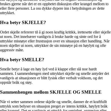
brukes gjerne når det er en opphetet diskusjon eller krangel mellom to
eller flere personer. La oss dykke dypere inn i betydningen av dette
uttrykket.
Hva betyr SKJELLE?
Ordet skjelle refererer til å gi noen kraftig kritikk, irettesette eller skjelle
ut noen. Det innebærer vanligvis å bruke harde og sinte ord for å
uttrykke misnøye eller frustrasjon over en situasjon eller handling. Når
noen skjeller ut noen, uttrykker de sin misnøye på en høylytt og ofte
aggressiv måte.
Hva betyr SMELLE?
Smelle betyr å lage en høy lyd ved å klappe eller slå noe hardt
sammen. I sammenhengen med uttrykket skjelle og smelle antyder det
vanligvis at situasjonen er blitt fysisk eller verbalt voldsom, og det
oppstår bråk og støy.
Sammenhengen mellom SKJELLE OG SMELLE
Når vi setter sammen ordene skjelle og smelle, danner de et kraftfullt
uttrykk som belyser en situasjon preget av intens kritikk, høylytt bråk
eller krangel. Det er vanligvis et uttrykk for uenighet, aggresjon eller