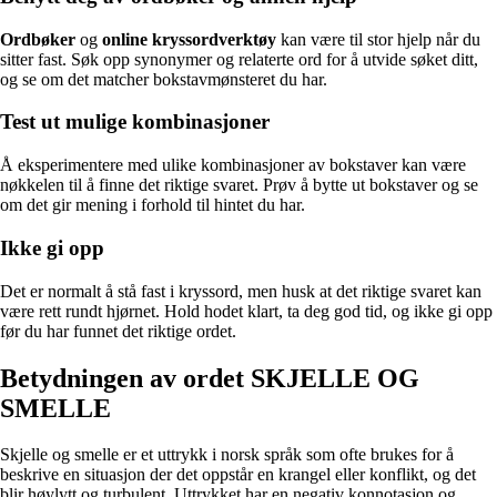
Ordbøker
og
online kryssordverktøy
kan være til stor hjelp når du
sitter fast. Søk opp synonymer og relaterte ord for å utvide søket ditt,
og se om det matcher bokstavmønsteret du har.
Test ut mulige kombinasjoner
Å eksperimentere med ulike kombinasjoner av bokstaver kan være
nøkkelen til å finne det riktige svaret. Prøv å bytte ut bokstaver og se
om det gir mening i forhold til hintet du har.
Ikke gi opp
Det er normalt å stå fast i kryssord, men husk at det riktige svaret kan
være rett rundt hjørnet. Hold hodet klart, ta deg god tid, og ikke gi opp
før du har funnet det riktige ordet.
Betydningen av ordet SKJELLE OG
SMELLE
Skjelle og smelle er et uttrykk i norsk språk som ofte brukes for å
beskrive en situasjon der det oppstår en krangel eller konflikt, og det
blir høylytt og turbulent. Uttrykket har en negativ konnotasjon og