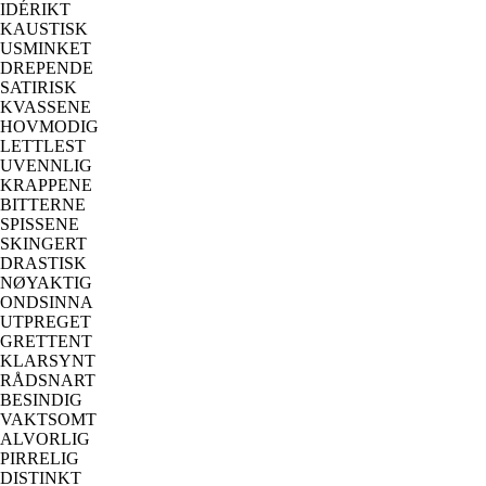
IDÉRIKT
KAUSTISK
USMINKET
DREPENDE
SATIRISK
KVASSENE
HOVMODIG
LETTLEST
UVENNLIG
KRAPPENE
BITTERNE
SPISSENE
SKINGERT
DRASTISK
NØYAKTIG
ONDSINNA
UTPREGET
GRETTENT
KLARSYNT
RÅDSNART
BESINDIG
VAKTSOMT
ALVORLIG
PIRRELIG
DISTINKT