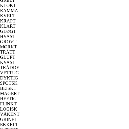
GRELT
KLOKT
RAMMA
KVELT
KRAPT
KLART
GLØGT
HVAST
GROVT
MØRKT
TRÅTT
GLUPT
KVAST
TRÅDDE
VETTUG
DYKTIG
SPOTSK
BEISKT
MAGERT
HEFTIG
FLINKT
LOGISK
VÅKENT
GRINET
EKKELT