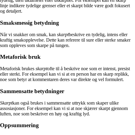
tydelig, uten uklarheter eller uskarphet. For eksempel kan en skarp
linje indikere tydelige grenser eller et skarpt bilde være godt fokusert
og detaljert.
Smaksmessig betydning
Når vi snakker om smak, kan
skarpt
beskrive en tydelig, intens eller
kraftig smakopplevelse. Dette kan referere til sure eller sterke smaker
som oppleves som skarpe på tungen.
Metaforisk bruk
Metaforisk brukes
skarpt
ofte til å beskrive noe som er intenst, presist
eller sterkt. For eksempel kan vi si at en person har en skarp replikk,
noe som betyr at kommentaren deres var direkte og vel formulert.
Sammensatte betydninger
Skarpt
kan også brukes i sammensatte uttrykk som skaper ulike
assosiasjoner. For eksempel kan vi si at noe skjærer skarpt gjennom
luften, noe som beskriver en høy og kraftig lyd.
Oppsummering