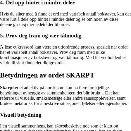
4. Del opp hintet i mindre deler
Hvis du sliter med å finne et ord med variabelt antall bokstaver, kan det
være lurt å dele opp hintet i mindre deler og se om noen av disse
delene gir deg mer ledetråder til ordet.
5. Prøv deg fram og vær tålmodig
Å løse et kryssord kan være en utfordrende prosess, spesielt når ordet
har et variabelt antall bokstaver. Prøv deg fram med ulike
kombinasjoner av bokstaver og vær tålmodig. Med litt vedholdenhet
vil du til slutt finne det riktige ordet.
Betydningen av ordet SKARPT
Skarpt
er et adjektiv på norsk som kan ha flere forskjellige
betydninger avhengig av sammenhengen det blir brukt i. Det kan
referere til visuelle, smaksmessige eller andre sanseopplevelser, samt
brukes metaforisk for å beskrive situasjoner, følelser eller egenskaper.
Visuell betydning
I en visuell sammenheng kan
skarpt
beskrive noe som er klart og