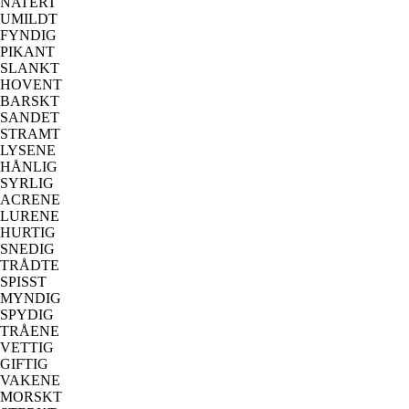
NATERT
UMILDT
FYNDIG
PIKANT
SLANKT
HOVENT
BARSKT
SANDET
STRAMT
LYSENE
HÅNLIG
SYRLIG
ACRENE
LURENE
HURTIG
SNEDIG
TRÅDTE
SPISST
MYNDIG
SPYDIG
TRÅENE
VETTIG
GIFTIG
VAKENE
MORSKT