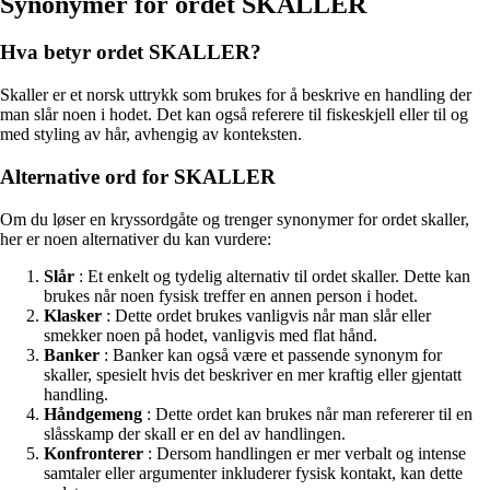
Synonymer for ordet SKALLER
Hva betyr ordet SKALLER?
Skaller er et norsk uttrykk som brukes for å beskrive en handling der
man slår noen i hodet. Det kan også referere til fiskeskjell eller til og
med styling av hår, avhengig av konteksten.
Alternative ord for SKALLER
Om du løser en kryssordgåte og trenger synonymer for ordet skaller,
her er noen alternativer du kan vurdere:
Slår
: Et enkelt og tydelig alternativ til ordet skaller. Dette kan
brukes når noen fysisk treffer en annen person i hodet.
Klasker
: Dette ordet brukes vanligvis når man slår eller
smekker noen på hodet, vanligvis med flat hånd.
Banker
: Banker kan også være et passende synonym for
skaller, spesielt hvis det beskriver en mer kraftig eller gjentatt
handling.
Håndgemeng
: Dette ordet kan brukes når man refererer til en
slåsskamp der skall er en del av handlingen.
Konfronterer
: Dersom handlingen er mer verbalt og intense
samtaler eller argumenter inkluderer fysisk kontakt, kan dette