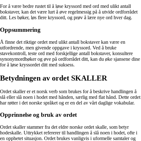
For å være bedre rustet til å løse kryssord med ord med ulikt antall
bokstaver, kan det være lurt å øve regelmessig på å utvide ordforrådet
ditt. Les bøker, løs flere kryssord, og prøv å lære nye ord hver dag.
Oppsummering
Å finne det riktige ordet med ulikt antall bokstaver kan være en
utfordrende, men givende oppgave i kryssord. Ved å bruke
stavekontroll, teste ord med forskjellige antall bokstaver, konsultere
synonymordbøker og øve på ordforrådet ditt, kan du øke sjansene dine
for å løse kryssordet ditt med suksess.
Betydningen av ordet SKALLER
Ordet skaller er et norsk verb som brukes for å beskrive handlingen å
slå eller slå noen i hodet med hånden, særlig med flat hånd. Dette ordet
har røtter i det norske språket og er en del av vårt daglige vokabular.
Opprinnelse og bruk av ordet
Ordet skaller stammer fra det eldre norske ordet skalle, som betyr
hodeskalle. Uttrykket refererer til handlingen å slå noen i hodet, ofte i
en opphetet situasjon. Ordet brukes vanligvis i uformelle samtaler og