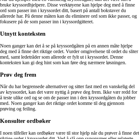
bruke kryssordhjelpere. Disse verktøyene kan hjelpe deg med å finne
ord som passer inn i kryssordet ditt, basert på antall bokstaver du
allerede har. På denne måten kan du eliminere ord som ikke passer, og
fokusere på de som passer inn i kryssordgitteret.
Utnytt konteksten
Noen ganger kan det å se på kryssordgåten på en annen måte hjelpe
deg med å finne det riktige ordet. Vurder omgivelsene til ordet du sliter
med, samt ledetråder som allerede er fylt ut i kryssordet. Denne
konteksten kan gi deg hint som kan føre deg nærmere løsningen.
Prøv deg frem
Når du har begrensede alternativer og sitter fast med en vanskelig del
av kryssordet, kan det være nyttig å prøve deg frem. Ikke vær redd for
å teste ulike ord og se om de passer inn i den kryssordgåten du jobber
med. Noen ganger kan det riktige ordet komme til deg gjennom
prøving og feiling.
Konsulter ordbøker
I noen tilfeller kan ordbøker være til stor hjelp når du prøver å finne det
riktige ordet i kryssordet ditt. Ved å slå opp synonymer eller relaterte