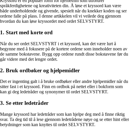
Kryssord er en populær form for hjernetrim som utfordrer
språkferdighetene og kreativiteten din. Å løse et kryssord kan være
både underholdende og givende, spesielt når du knekker koden og ser
ordene falle på plass. I denne artikkelen vil vi veilede deg gjennom
hvordan du kan løse kryssordet med ordet SELVSTYRT.
1. Start med korte ord
Når du ser ordet SELVSTYRT i et kryssord, kan det være lurt å
begynne med å fokusere på de kortere ordene som inneholder noen av
de samme bokstavene. Bygg opp ordene rundt disse bokstavene før du
går videre med det lengre ordet.
2. Bruk ordbøker og hjelpemidler
Det er ingenting galt i å bruke ordbøker eller andre hjelpemidler når du
sitter fast i et kryssord. Finn en ordbok på nettet eller i bokform som
kan gi deg ledetråder og synonymer til ordet SELVSTYRT.
3. Se etter ledetråder
Mange kryssord har ledetråder som kan hjelpe deg med å finne riktig
svar. Ta deg tid til å lese gjennom ledetrådene nøye og se etter hint eller
betydninger som kan knyttes til ordet SELVSTYRT.