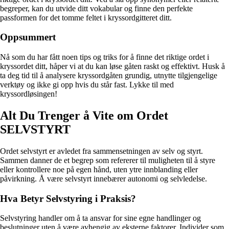
begreper, kan du utvide ditt vokabular og finne den perfekte
passformen for det tomme feltet i kryssordgitteret ditt.
Oppsummert
Nå som du har fått noen tips og triks for å finne det riktige ordet i
kryssordet ditt, håper vi at du kan løse gåten raskt og effektivt. Husk å
ta deg tid til å analysere kryssordgåten grundig, utnytte tilgjengelige
verktøy og ikke gi opp hvis du står fast. Lykke til med
kryssordløsingen!
Alt Du Trenger å Vite om Ordet
SELVSTYRT
Ordet selvstyrt er avledet fra sammensetningen av selv og styrt.
Sammen danner de et begrep som refererer til muligheten til å styre
eller kontrollere noe på egen hånd, uten ytre innblanding eller
påvirkning. Å være selvstyrt innebærer autonomi og selvledelse.
Hva Betyr Selvstyring i Praksis?
Selvstyring handler om å ta ansvar for sine egne handlinger og
beslutninger uten å være avhengig av eksterne faktorer. Individer som