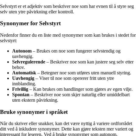
Selvstyrt er et adjektiv som beskriver noe som har evnen til å styre seg
selv uten ytre påvirkning eller kontroll.
Synonymer for Selvstyrt
Nedenfor finner du en liste med synonymer som kan brukes i stedet for
selvstyrt:
Autonom
– Brukes om noe som fungerer selvstendig og
uavhengig.
Selvregulerende
– Beskriver noe som kan justere seg selv etter
behov.
Automatisk
– Betegner noe som utføres uten manuell styring.
Uavhengig
– Viser til noe som opererer fritt uten ytre
innblanding.
Frivillig
– Kan brukes om handlinger som gjøres av egen vilje.
Spontan
– Beskriver noe som skjer naturlig eller umiddelbart
uten ekstern påvirkning.
Bruke synonymer i språket
Når du skriver eller snakker, kan det være nyttig å variere ordforrådet
ditt ved å inkludere synonymer. Dette kan gjøre teksten mer variert og
interessant for leseren. Ved å bruke synonymer som autonom,