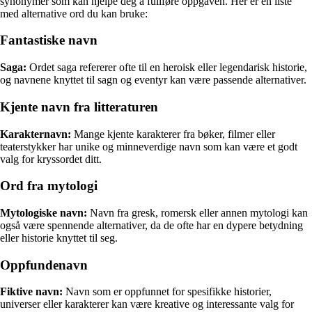
synonymer som kan hjelpe deg å fullføre oppgaven. Her er en liste
med alternative ord du kan bruke:
Fantastiske navn
Saga:
Ordet saga refererer ofte til en heroisk eller legendarisk historie,
og navnene knyttet til sagn og eventyr kan være passende alternativer.
Kjente navn fra litteraturen
Karakternavn:
Mange kjente karakterer fra bøker, filmer eller
teaterstykker har unike og minneverdige navn som kan være et godt
valg for kryssordet ditt.
Ord fra mytologi
Mytologiske navn:
Navn fra gresk, romersk eller annen mytologi kan
også være spennende alternativer, da de ofte har en dypere betydning
eller historie knyttet til seg.
Oppfundenavn
Fiktive navn:
Navn som er oppfunnet for spesifikke historier,
universer eller karakterer kan være kreative og interessante valg for