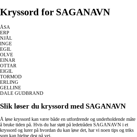
Kryssord for SAGANAVN
ÅSA
ERP
NJÅL
INGE
EGIL
OLVE
EINAR
OTTAR
EIGIL
TORMOD
ERLING
GELLINE
DALE GUDBRAND
Slik løser du kryssord med SAGANAVN
Å løse kryssord kan være både en utfordrende og underholdende måte
å bruke tiden på. Hvis du har støtt på ledetråden SAGANAVN i et
kryssord og lurer på hvordan du kan løse det, har vi noen tips og triks
som kan hjelpe deg på vei.