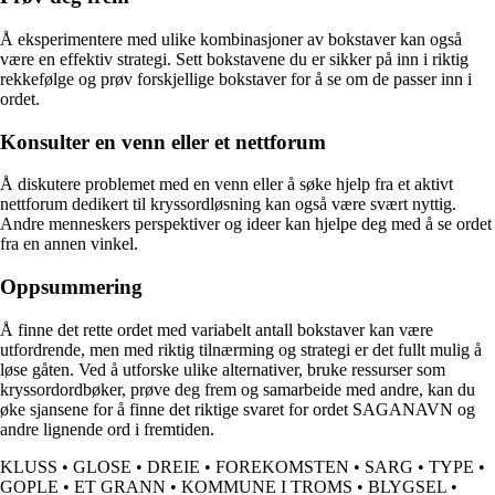
Å eksperimentere med ulike kombinasjoner av bokstaver kan også
være en effektiv strategi. Sett bokstavene du er sikker på inn i riktig
rekkefølge og prøv forskjellige bokstaver for å se om de passer inn i
ordet.
Konsulter en venn eller et nettforum
Å diskutere problemet med en venn eller å søke hjelp fra et aktivt
nettforum dedikert til kryssordløsning kan også være svært nyttig.
Andre menneskers perspektiver og ideer kan hjelpe deg med å se ordet
fra en annen vinkel.
Oppsummering
Å finne det rette ordet med variabelt antall bokstaver kan være
utfordrende, men med riktig tilnærming og strategi er det fullt mulig å
løse gåten. Ved å utforske ulike alternativer, bruke ressurser som
kryssordordbøker, prøve deg frem og samarbeide med andre, kan du
øke sjansene for å finne det riktige svaret for ordet SAGANAVN og
andre lignende ord i fremtiden.
KLUSS
•
GLOSE
•
DREIE
•
FOREKOMSTEN
•
SARG
•
TYPE
•
GOPLE
•
ET GRANN
•
KOMMUNE I TROMS
•
BLYGSEL
•