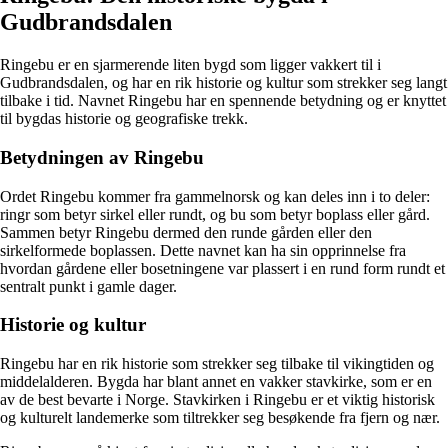
Gudbrandsdalen
Ringebu er en sjarmerende liten bygd som ligger vakkert til i
Gudbrandsdalen, og har en rik historie og kultur som strekker seg langt
tilbake i tid. Navnet Ringebu har en spennende betydning og er knyttet
til bygdas historie og geografiske trekk.
Betydningen av Ringebu
Ordet Ringebu kommer fra gammelnorsk og kan deles inn i to deler:
ringr som betyr sirkel eller rundt, og bu som betyr boplass eller gård.
Sammen betyr Ringebu dermed den runde gården eller den
sirkelformede boplassen. Dette navnet kan ha sin opprinnelse fra
hvordan gårdene eller bosetningene var plassert i en rund form rundt et
sentralt punkt i gamle dager.
Historie og kultur
Ringebu har en rik historie som strekker seg tilbake til vikingtiden og
middelalderen. Bygda har blant annet en vakker stavkirke, som er en
av de best bevarte i Norge. Stavkirken i Ringebu er et viktig historisk
og kulturelt landemerke som tiltrekker seg besøkende fra fjern og nær.