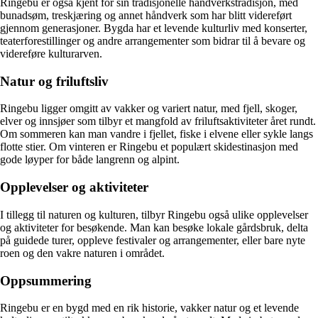
Ringebu er også kjent for sin tradisjonelle handverkstradisjon, med
bunadsøm, treskjæring og annet håndverk som har blitt videreført
gjennom generasjoner. Bygda har et levende kulturliv med konserter,
teaterforestillinger og andre arrangementer som bidrar til å bevare og
videreføre kulturarven.
Natur og friluftsliv
Ringebu ligger omgitt av vakker og variert natur, med fjell, skoger,
elver og innsjøer som tilbyr et mangfold av friluftsaktiviteter året rundt.
Om sommeren kan man vandre i fjellet, fiske i elvene eller sykle langs
flotte stier. Om vinteren er Ringebu et populært skidestinasjon med
gode løyper for både langrenn og alpint.
Opplevelser og aktiviteter
I tillegg til naturen og kulturen, tilbyr Ringebu også ulike opplevelser
og aktiviteter for besøkende. Man kan besøke lokale gårdsbruk, delta
på guidede turer, oppleve festivaler og arrangementer, eller bare nyte
roen og den vakre naturen i området.
Oppsummering
Ringebu er en bygd med en rik historie, vakker natur og et levende