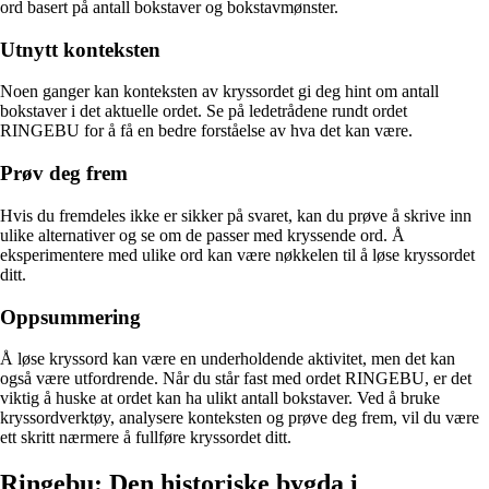
ord basert på antall bokstaver og bokstavmønster.
Utnytt konteksten
Noen ganger kan konteksten av kryssordet gi deg hint om antall
bokstaver i det aktuelle ordet. Se på ledetrådene rundt ordet
RINGEBU for å få en bedre forståelse av hva det kan være.
Prøv deg frem
Hvis du fremdeles ikke er sikker på svaret, kan du prøve å skrive inn
ulike alternativer og se om de passer med kryssende ord. Å
eksperimentere med ulike ord kan være nøkkelen til å løse kryssordet
ditt.
Oppsummering
Å løse kryssord kan være en underholdende aktivitet, men det kan
også være utfordrende. Når du står fast med ordet RINGEBU, er det
viktig å huske at ordet kan ha ulikt antall bokstaver. Ved å bruke
kryssordverktøy, analysere konteksten og prøve deg frem, vil du være
ett skritt nærmere å fullføre kryssordet ditt.
Ringebu: Den historiske bygda i