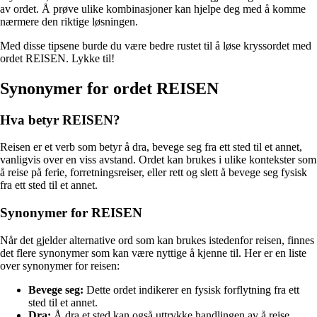
av ordet. Å prøve ulike kombinasjoner kan hjelpe deg med å komme
nærmere den riktige løsningen.
Med disse tipsene burde du være bedre rustet til å løse kryssordet med
ordet REISEN. Lykke til!
Synonymer for ordet REISEN
Hva betyr REISEN?
Reisen er et verb som betyr å dra, bevege seg fra ett sted til et annet,
vanligvis over en viss avstand. Ordet kan brukes i ulike kontekster som
å reise på ferie, forretningsreiser, eller rett og slett å bevege seg fysisk
fra ett sted til et annet.
Synonymer for REISEN
Når det gjelder alternative ord som kan brukes istedenfor reisen, finnes
det flere synonymer som kan være nyttige å kjenne til. Her er en liste
over synonymer for reisen:
Bevege seg:
Dette ordet indikerer en fysisk forflytning fra ett
sted til et annet.
Dra:
Å dra et sted kan også uttrykke handlingen av å reise.