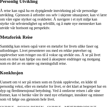
Personlig Utvikling
Å reise kan også ha en dyptgående innvirkning på vår personlige
utvikling. Gjennom å utfordre oss selv i ukjente situasjoner, kan vi lære
om våre egne styrker og svakheter. Å navigere i et nytt miljø kan
styrke vår selvstendighet og selvtillit, og å møte nye mennesker kan
utvide vår horisont og perspektiv.
Metaforisk Reise
Samtidig kan reisen også være en metafor for livets ulike faser og
utfordringer. Livet presenterer oss med en rekke prøvelser og
opplevelser som tvinger oss til å vokse og utvikle oss. Å se på livet
som en reise kan hjelpe oss med å akseptere endringer og motgang
som en del av en større og meningsfull reise.
Konklusjon
Uansett om vi ser på reisen som en fysisk opplevelse, en kilde til
personlig vekst, eller en metafor for livet, er det klart at begrepet har en
dyp og flerdimensjonal betydning. Ved å omfavne reisen i alle sine
former, kan vi berike våre liv med nye erfaringer, innsikter og minner
som vil følge oss gjennom hele livet.