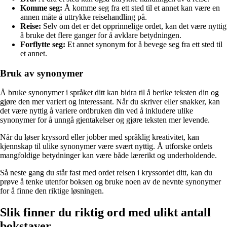
Komme seg:
Å komme seg fra ett sted til et annet kan være en
annen måte å uttrykke reisehandling på.
Reise:
Selv om det er det opprinnelige ordet, kan det være nyttig
å bruke det flere ganger for å avklare betydningen.
Forflytte seg:
Et annet synonym for å bevege seg fra ett sted til
et annet.
Bruk av synonymer
Å bruke synonymer i språket ditt kan bidra til å berike teksten din og
gjøre den mer variert og interessant. Når du skriver eller snakker, kan
det være nyttig å variere ordbruken din ved å inkludere ulike
synonymer for å unngå gjentakelser og gjøre teksten mer levende.
Når du løser kryssord eller jobber med språklig kreativitet, kan
kjennskap til ulike synonymer være svært nyttig. Å utforske ordets
mangfoldige betydninger kan være både lærerikt og underholdende.
Så neste gang du står fast med ordet reisen i kryssordet ditt, kan du
prøve å tenke utenfor boksen og bruke noen av de nevnte synonymer
for å finne den riktige løsningen.
Slik finner du riktig ord med ulikt antall
bokstaver