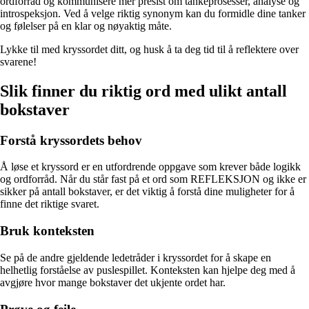
ordforråd og kommunisere mer presist om tankeprosesser, analyse og
introspeksjon. Ved å velge riktig synonym kan du formidle dine tanker
og følelser på en klar og nøyaktig måte.
Lykke til med kryssordet ditt, og husk å ta deg tid til å reflektere over
svarene!
Slik finner du riktig ord med ulikt antall
bokstaver
Forstå kryssordets behov
Å løse et kryssord er en utfordrende oppgave som krever både logikk
og ordforråd. Når du står fast på et ord som REFLEKSJON og ikke er
sikker på antall bokstaver, er det viktig å forstå dine muligheter for å
finne det riktige svaret.
Bruk konteksten
Se på de andre gjeldende ledetråder i kryssordet for å skape en
helhetlig forståelse av puslespillet. Konteksten kan hjelpe deg med å
avgjøre hvor mange bokstaver det ukjente ordet har.