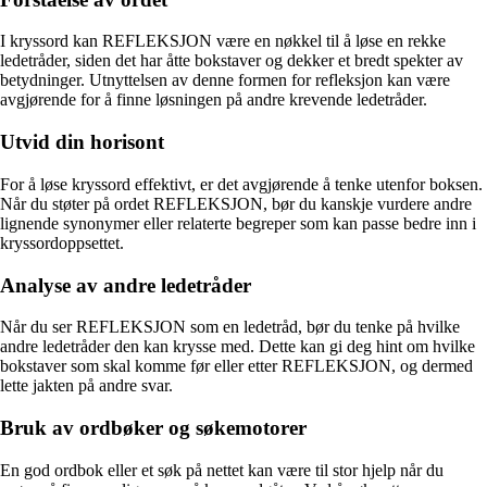
I kryssord kan REFLEKSJON være en nøkkel til å løse en rekke
ledetråder, siden det har åtte bokstaver og dekker et bredt spekter av
betydninger. Utnyttelsen av denne formen for refleksjon kan være
avgjørende for å finne løsningen på andre krevende ledetråder.
Utvid din horisont
For å løse kryssord effektivt, er det avgjørende å tenke utenfor boksen.
Når du støter på ordet REFLEKSJON, bør du kanskje vurdere andre
lignende synonymer eller relaterte begreper som kan passe bedre inn i
kryssordoppsettet.
Analyse av andre ledetråder
Når du ser REFLEKSJON som en ledetråd, bør du tenke på hvilke
andre ledetråder den kan krysse med. Dette kan gi deg hint om hvilke
bokstaver som skal komme før eller etter REFLEKSJON, og dermed
lette jakten på andre svar.
Bruk av ordbøker og søkemotorer
En god ordbok eller et søk på nettet kan være til stor hjelp når du