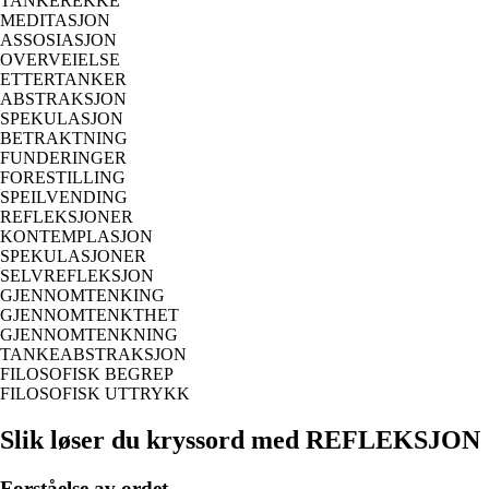
TANKEREKKE
MEDITASJON
ASSOSIASJON
OVERVEIELSE
ETTERTANKER
ABSTRAKSJON
SPEKULASJON
BETRAKTNING
FUNDERINGER
FORESTILLING
SPEILVENDING
REFLEKSJONER
KONTEMPLASJON
SPEKULASJONER
SELVREFLEKSJON
GJENNOMTENKING
GJENNOMTENKTHET
GJENNOMTENKNING
TANKEABSTRAKSJON
FILOSOFISK BEGREP
FILOSOFISK UTTRYKK
Slik løser du kryssord med REFLEKSJON
Forståelse av ordet