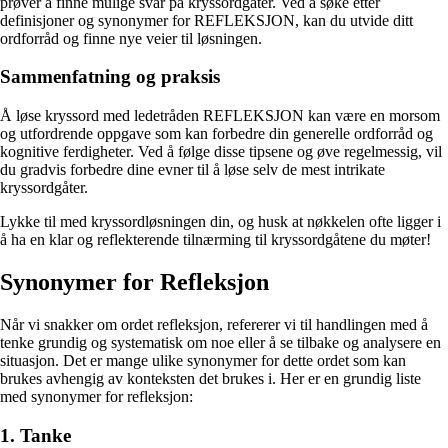
prøver å finne mulige svar på kryssordgåter. Ved å søke etter
definisjoner og synonymer for REFLEKSJON, kan du utvide ditt
ordforråd og finne nye veier til løsningen.
Sammenfatning og praksis
Å løse kryssord med ledetråden REFLEKSJON kan være en morsom
og utfordrende oppgave som kan forbedre din generelle ordforråd og
kognitive ferdigheter. Ved å følge disse tipsene og øve regelmessig, vil
du gradvis forbedre dine evner til å løse selv de mest intrikate
kryssordgåter.
Lykke til med kryssordløsningen din, og husk at nøkkelen ofte ligger i
å ha en klar og reflekterende tilnærming til kryssordgåtene du møter!
Synonymer for Refleksjon
Når vi snakker om ordet refleksjon, refererer vi til handlingen med å
tenke grundig og systematisk om noe eller å se tilbake og analysere en
situasjon. Det er mange ulike synonymer for dette ordet som kan
brukes avhengig av konteksten det brukes i. Her er en grundig liste
med synonymer for refleksjon:
1. Tanke