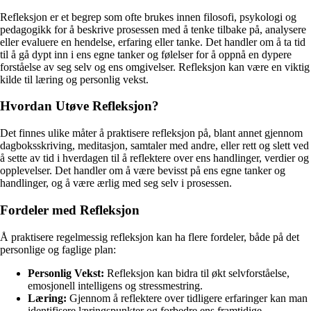
Refleksjon er et begrep som ofte brukes innen filosofi, psykologi og
pedagogikk for å beskrive prosessen med å tenke tilbake på, analysere
eller evaluere en hendelse, erfaring eller tanke. Det handler om å ta tid
til å gå dypt inn i ens egne tanker og følelser for å oppnå en dypere
forståelse av seg selv og ens omgivelser. Refleksjon kan være en viktig
kilde til læring og personlig vekst.
Hvordan Utøve Refleksjon?
Det finnes ulike måter å praktisere refleksjon på, blant annet gjennom
dagboksskriving, meditasjon, samtaler med andre, eller rett og slett ved
å sette av tid i hverdagen til å reflektere over ens handlinger, verdier og
opplevelser. Det handler om å være bevisst på ens egne tanker og
handlinger, og å være ærlig med seg selv i prosessen.
Fordeler med Refleksjon
Å praktisere regelmessig refleksjon kan ha flere fordeler, både på det
personlige og faglige plan:
Personlig Vekst:
Refleksjon kan bidra til økt selvforståelse,
emosjonell intelligens og stressmestring.
Læring:
Gjennom å reflektere over tidligere erfaringer kan man
identifisere læringspunkter og forbedre ens framtidige