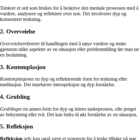
Tanke
er et ord som brukes for å beskrive den mentale prosessen med å
vurdere, analysere og reflektere over noe. Det involverer dyp og
konsentrert tenkning.
2. Overveielse
Overveielse
refererer til handlingen med å nøye vurdere og tenke
gjennom ulike aspekter av en situasjon eller problemstilling før man tar
en beslutning.
3. Kontemplasjon
Kontemplasjon
er en dyp og reflekterende form for tenkning eller
meditasjon. Det innebærer introspeksjon og dyp forståelse.
4. Grubling
Grubling
er en annen form for dyp og intens tankeprosess, ofte preget
av bekymring eller tvil. Det kan bidra til økt forståelse av en situasjon.
5. Refleksjon
Refleksjon
selv kan også være et synonym for å tenke tilbake på noe