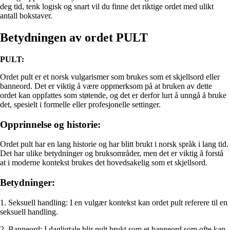
deg tid, tenk logisk og snart vil du finne det riktige ordet med ulikt
antall bokstaver.
Betydningen av ordet PULT
PULT:
Ordet pult er et norsk vulgarismer som brukes som et skjellsord eller
banneord. Det er viktig å være oppmerksom på at bruken av dette
ordet kan oppfattes som støtende, og det er derfor lurt å unngå å bruke
det, spesielt i formelle eller profesjonelle settinger.
Opprinnelse og historie:
Ordet pult har en lang historie og har blitt brukt i norsk språk i lang tid.
Det har ulike betydninger og bruksområder, men det er viktig å forstå
at i moderne kontekst brukes det hovedsakelig som et skjellsord.
Betydninger:
1. Seksuell handling: I en vulgær kontekst kan ordet pult referere til en
seksuell handling.
2. Banneord: I dagligtale blir pult brukt som et banneord som ofte kan