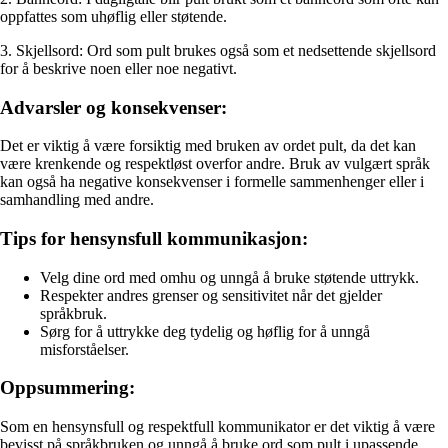
oppfattes som uhøflig eller støtende.
3. Skjellsord: Ord som pult brukes også som et nedsettende skjellsord
for å beskrive noen eller noe negativt.
Advarsler og konsekvenser:
Det er viktig å være forsiktig med bruken av ordet pult, da det kan
være krenkende og respektløst overfor andre. Bruk av vulgært språk
kan også ha negative konsekvenser i formelle sammenhenger eller i
samhandling med andre.
Tips for hensynsfull kommunikasjon:
Velg dine ord med omhu og unngå å bruke støtende uttrykk.
Respekter andres grenser og sensitivitet når det gjelder
språkbruk.
Sørg for å uttrykke deg tydelig og høflig for å unngå
misforståelser.
Oppsummering:
Som en hensynsfull og respektfull kommunikator er det viktig å være
bevisst på språkbruken og unngå å bruke ord som pult i upassende