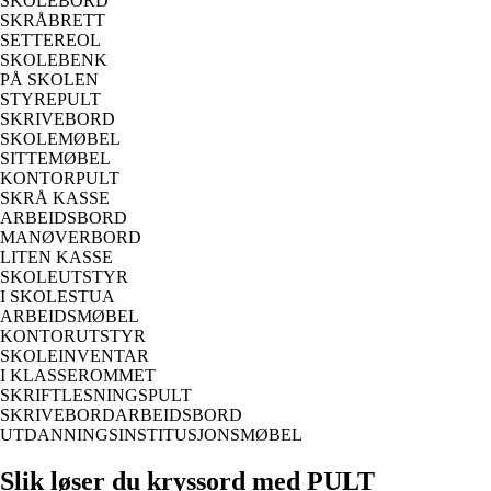
SKOLEBORD
SKRÅBRETT
SETTEREOL
SKOLEBENK
PÅ SKOLEN
STYREPULT
SKRIVEBORD
SKOLEMØBEL
SITTEMØBEL
KONTORPULT
SKRÅ KASSE
ARBEIDSBORD
MANØVERBORD
LITEN KASSE
SKOLEUTSTYR
I SKOLESTUA
ARBEIDSMØBEL
KONTORUTSTYR
SKOLEINVENTAR
I KLASSEROMMET
SKRIFTLESNINGSPULT
SKRIVEBORDARBEIDSBORD
UTDANNINGSINSTITUSJONSMØBEL
Slik løser du kryssord med PULT