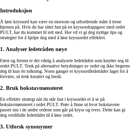
Introduksjon
Å løse kryssord kan være en morsom og utfordrende måte å trene
hjernen på. Hvis du har sittet fast på en kryssordoppgave med ordet
PULT, har du kommet til rett sted. Her vil vi gi deg nyttige tips og
strategier for å hjelpe deg med å løse kryssordet effektivt.
1. Analyser ledetråden nøye
Først og fremst er det viktig å analysere ledetråden som knytter seg til
ordet PULT. Tenk på alternative betydninger av ordet og ikke begrens
deg til kun én tolkning. Noen ganger er kryssordledetråder laget for å
forvirre, så tenk kreativt og bredt.
2. Bruk bokstavmønsteret
En effektiv strategi når du står fast i kryssordet er å se på
bokstavmønsteret i ordet PULT. Prøv å finne ut hvor bokstavene
passer inn i de andre ordene som går på kryss og tvers. Dette kan gi
deg verdifulle ledetråder til å løse ordet.
3. Utforsk synonymer