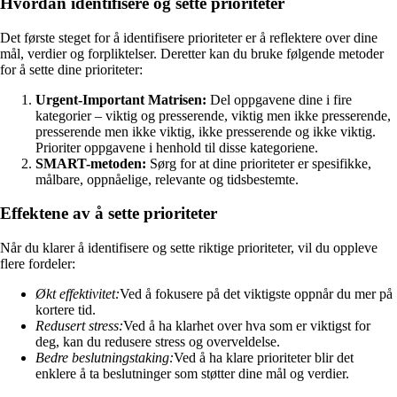
Hvordan identifisere og sette prioriteter
Det første steget for å identifisere prioriteter er å reflektere over dine
mål, verdier og forpliktelser. Deretter kan du bruke følgende metoder
for å sette dine prioriteter:
Urgent-Important Matrisen:
Del oppgavene dine i fire
kategorier – viktig og presserende, viktig men ikke presserende,
presserende men ikke viktig, ikke presserende og ikke viktig.
Prioriter oppgavene i henhold til disse kategoriene.
SMART-metoden:
Sørg for at dine prioriteter er spesifikke,
målbare, oppnåelige, relevante og tidsbestemte.
Effektene av å sette prioriteter
Når du klarer å identifisere og sette riktige prioriteter, vil du oppleve
flere fordeler:
Økt effektivitet:
Ved å fokusere på det viktigste oppnår du mer på
kortere tid.
Redusert stress:
Ved å ha klarhet over hva som er viktigst for
deg, kan du redusere stress og overveldelse.
Bedre beslutningstaking:
Ved å ha klare prioriteter blir det
enklere å ta beslutninger som støtter dine mål og verdier.