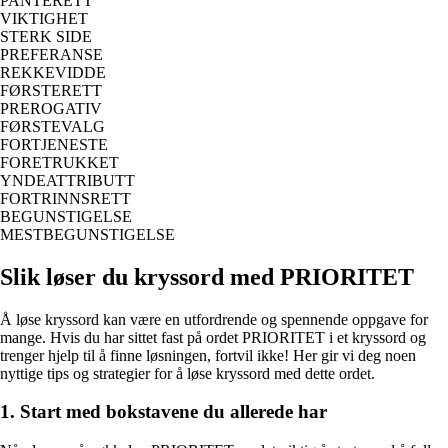
PANTERETT
VIKTIGHET
STERK SIDE
PREFERANSE
REKKEVIDDE
FØRSTERETT
PREROGATIV
FØRSTEVALG
FORTJENESTE
FORETRUKKET
YNDEATTRIBUTT
FORTRINNSRETT
BEGUNSTIGELSE
MESTBEGUNSTIGELSE
Slik løser du kryssord med PRIORITET
Å løse kryssord kan være en utfordrende og spennende oppgave for
mange. Hvis du har sittet fast på ordet PRIORITET i et kryssord og
trenger hjelp til å finne løsningen, fortvil ikke! Her gir vi deg noen
nyttige tips og strategier for å løse kryssord med dette ordet.
1. Start med bokstavene du allerede har