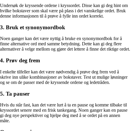
Undersøk de kryssende ordene i kryssordet. Disse kan gi deg hint om
hvilke bokstaver som skal være på plass i det vanskelige ordet. Bruk
denne informasjonen til å prøve å fylle inn ordet korrekt.
3. Bruk et synonymordbok
Noen ganger kan det være nyttig å bruke en synonymordbok for å
finne alternative ord med samme betydning. Dette kan gi deg flere
alternativer å velge mellom og gjøre det lettere å finne det riktige ordet.
4. Prøv deg frem
I enkelte tilfeller kan det være nødvendig å prøve deg frem ved å
skrive inn ulike kombinasjoner av bokstaver. Test ut mulige løsninger
og se om de passer med de kryssende ordene og ledetråden.
5. Ta pauser
Hvis du står fast, kan det være lurt å ta en pause og komme tilbake til
kryssordet senere med en frisk tankegang. Noen ganger kan en pause
gi deg nye perspektiver og hjelpe deg med å se ordet på en annen
måte.