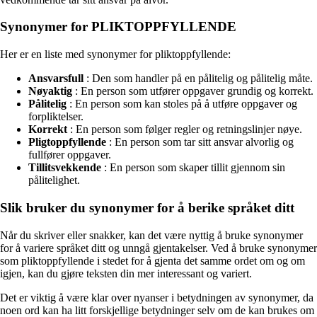
Synonymer for PLIKTOPPFYLLENDE
Her er en liste med synonymer for pliktoppfyllende:
Ansvarsfull
: Den som handler på en pålitelig og pålitelig måte.
Nøyaktig
: En person som utfører oppgaver grundig og korrekt.
Pålitelig
: En person som kan stoles på å utføre oppgaver og
forpliktelser.
Korrekt
: En person som følger regler og retningslinjer nøye.
Pligtoppfyllende
: En person som tar sitt ansvar alvorlig og
fullfører oppgaver.
Tillitsvekkende
: En person som skaper tillit gjennom sin
pålitelighet.
Slik bruker du synonymer for å berike språket ditt
Når du skriver eller snakker, kan det være nyttig å bruke synonymer
for å variere språket ditt og unngå gjentakelser. Ved å bruke synonymer
som pliktoppfyllende i stedet for å gjenta det samme ordet om og om
igjen, kan du gjøre teksten din mer interessant og variert.
Det er viktig å være klar over nyanser i betydningen av synonymer, da
noen ord kan ha litt forskjellige betydninger selv om de kan brukes om