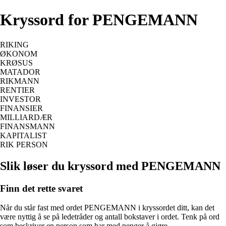
Kryssord for PENGEMANN
RIKING
ØKONOM
KRØSUS
MATADOR
RIKMANN
RENTIER
INVESTOR
FINANSIER
MILLIARDÆR
FINANSMANN
KAPITALIST
RIK PERSON
Slik løser du kryssord med PENGEMANN
Finn det rette svaret
Når du står fast med ordet PENGEMANN i kryssordet ditt, kan det
være nyttig å se på ledetråder og antall bokstaver i ordet. Tenk på ord
som beskriver en person som har med penger å gjøre.