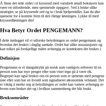
Å finne det rette ordet i et kryssord med variabelt antall bokstaver kan
være en utfordrende, men spennende oppgave. Ved å bruke ulike
strategier, se på kryssende ord og ta i bruk hjelpemidler, kan du øke
sjansene for å komme frem til den riktige løsningen. Lykke til med
kryssordløsningen din!
Hva Betyr Ordet PENGEMANN?
I dette innlegget vil vi utforske betydningen av ordet pengemann og
hvordan det brukes i daglig samtale. Ordet har ulike assosiasjoner og
kan tolkes på forskjellige måter avhengig av konteksten det brukes i.
Definisjon
Pengemann er et slanguttrykk på norsk som vanligvis refererer til en
person som har mye penger eller som viser tegn på å være rik.
Begrepet kan også brukes om en person som er sjenerøs med pengene
sine eller som har en livsstil som signaliserer økonomisk velstand. Det
er viktig å merke seg at betydningen av ordet kan variere avhengig av
hvem som bruker det og i hvilken sammenheng det blir brukt.
Bruksområder