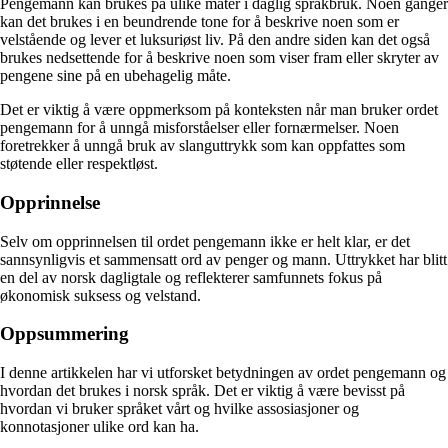
Pengemann kan brukes på ulike måter i daglig språkbruk. Noen ganger
kan det brukes i en beundrende tone for å beskrive noen som er
velstående og lever et luksuriøst liv. På den andre siden kan det også
brukes nedsettende for å beskrive noen som viser fram eller skryter av
pengene sine på en ubehagelig måte.
Det er viktig å være oppmerksom på konteksten når man bruker ordet
pengemann for å unngå misforståelser eller fornærmelser. Noen
foretrekker å unngå bruk av slanguttrykk som kan oppfattes som
støtende eller respektløst.
Opprinnelse
Selv om opprinnelsen til ordet pengemann ikke er helt klar, er det
sannsynligvis et sammensatt ord av penger og mann. Uttrykket har blitt
en del av norsk dagligtale og reflekterer samfunnets fokus på
økonomisk suksess og velstand.
Oppsummering
I denne artikkelen har vi utforsket betydningen av ordet pengemann og
hvordan det brukes i norsk språk. Det er viktig å være bevisst på
hvordan vi bruker språket vårt og hvilke assosiasjoner og
konnotasjoner ulike ord kan ha.