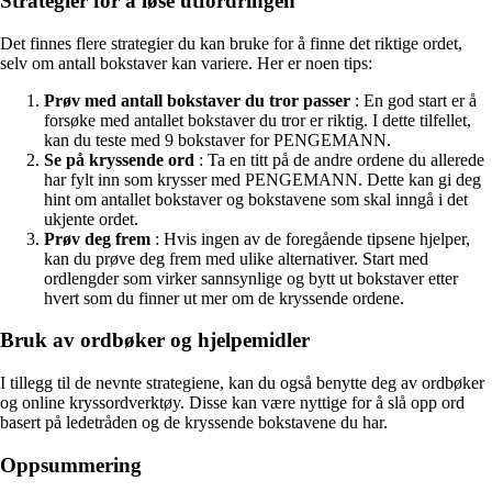
Strategier for å løse utfordringen
Det finnes flere strategier du kan bruke for å finne det riktige ordet,
selv om antall bokstaver kan variere. Her er noen tips:
Prøv med antall bokstaver du tror passer
: En god start er å
forsøke med antallet bokstaver du tror er riktig. I dette tilfellet,
kan du teste med 9 bokstaver for PENGEMANN.
Se på kryssende ord
: Ta en titt på de andre ordene du allerede
har fylt inn som krysser med PENGEMANN. Dette kan gi deg
hint om antallet bokstaver og bokstavene som skal inngå i det
ukjente ordet.
Prøv deg frem
: Hvis ingen av de foregående tipsene hjelper,
kan du prøve deg frem med ulike alternativer. Start med
ordlengder som virker sannsynlige og bytt ut bokstaver etter
hvert som du finner ut mer om de kryssende ordene.
Bruk av ordbøker og hjelpemidler
I tillegg til de nevnte strategiene, kan du også benytte deg av ordbøker
og online kryssordverktøy. Disse kan være nyttige for å slå opp ord
basert på ledetråden og de kryssende bokstavene du har.
Oppsummering