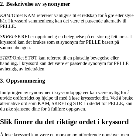
2. Beskrivelse av synonymer
KAM:
Ordet KAM refererer vanligvis til et redskap for å gre eller style
hår. I kryssord sammenheng kan det være et passende alternativ til
PELLE.
SKREI:
SKREI er opprinnelig en betegnelse på en stor og feit torsk. I
kryssord kan det brukes som et synonym for PELLE basert på
sammenhengen.
STØT:
Ordet STØT kan referere til en plutselig bevegelse eller
handling. I kryssord kan det være et passende synonym for PELLE
avhengig av ledetråden.
3. Oppsummering
Innføringen av synonymer i kryssordoppgaver kan være nyttig for å
utvide ordforrådet og hjelpe til med å løse kryssordet ditt. Ved å bruke
alternative ord som KAM, SKREI og STØT i stedet for PELLE, kan
du øke sjansene dine for å fullføre oppgaven.
Slik finner du det riktige ordet i kryssord
Å løse kryssord kan være en morsom og utfordrende oppgave, men