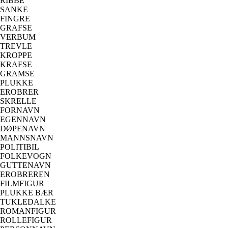
RIBBE
SANKE
FINGRE
GRAFSE
VERBUM
TREVLE
KROPPE
KRAFSE
GRAMSE
PLUKKE
EROBRER
SKRELLE
FORNAVN
EGENNAVN
DØPENAVN
MANNSNAVN
POLITIBIL
FOLKEVOGN
GUTTENAVN
EROBREREN
FILMFIGUR
PLUKKE BÆR
TUKLEDALKE
ROMANFIGUR
ROLLEFIGUR