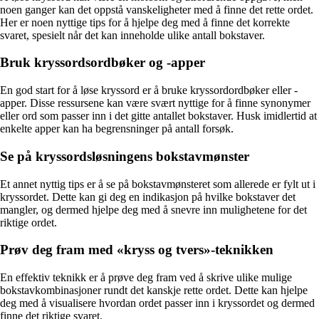
noen ganger kan det oppstå vanskeligheter med å finne det rette ordet.
Her er noen nyttige tips for å hjelpe deg med å finne det korrekte
svaret, spesielt når det kan inneholde ulike antall bokstaver.
Bruk kryssordsordbøker og -apper
En god start for å løse kryssord er å bruke kryssordordbøker eller -
apper. Disse ressursene kan være svært nyttige for å finne synonymer
eller ord som passer inn i det gitte antallet bokstaver. Husk imidlertid at
enkelte apper kan ha begrensninger på antall forsøk.
Se på kryssordsløsningens bokstavmønster
Et annet nyttig tips er å se på bokstavmønsteret som allerede er fylt ut i
kryssordet. Dette kan gi deg en indikasjon på hvilke bokstaver det
mangler, og dermed hjelpe deg med å snevre inn mulighetene for det
riktige ordet.
Prøv deg fram med «kryss og tvers»-teknikken
En effektiv teknikk er å prøve deg fram ved å skrive ulike mulige
bokstavkombinasjoner rundt det kanskje rette ordet. Dette kan hjelpe
deg med å visualisere hvordan ordet passer inn i kryssordet og dermed
finne det riktige svaret.