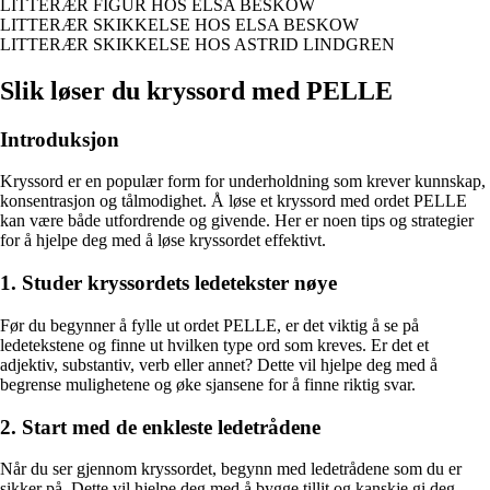
LITTERÆR FIGUR HOS ELSA BESKOW
LITTERÆR SKIKKELSE HOS ELSA BESKOW
LITTERÆR SKIKKELSE HOS ASTRID LINDGREN
Slik løser du kryssord med PELLE
Introduksjon
Kryssord er en populær form for underholdning som krever kunnskap,
konsentrasjon og tålmodighet. Å løse et kryssord med ordet PELLE
kan være både utfordrende og givende. Her er noen tips og strategier
for å hjelpe deg med å løse kryssordet effektivt.
1. Studer kryssordets ledetekster nøye
Før du begynner å fylle ut ordet PELLE, er det viktig å se på
ledetekstene og finne ut hvilken type ord som kreves. Er det et
adjektiv, substantiv, verb eller annet? Dette vil hjelpe deg med å
begrense mulighetene og øke sjansene for å finne riktig svar.
2. Start med de enkleste ledetrådene
Når du ser gjennom kryssordet, begynn med ledetrådene som du er
sikker på. Dette vil hjelpe deg med å bygge tillit og kanskje gi deg