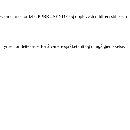
e kryssordet med ordet OPPBRUSENDE og oppleve den tilfredsstillelsen
nymer for dette ordet for å variere språket ditt og unngå gjentakelse.