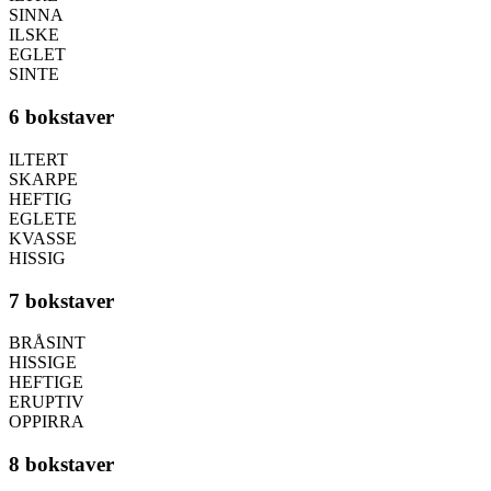
SINNA
ILSKE
EGLET
SINTE
6 bokstaver
ILTERT
SKARPE
HEFTIG
EGLETE
KVASSE
HISSIG
7 bokstaver
BRÅSINT
HISSIGE
HEFTIGE
ERUPTIV
OPPIRRA
8 bokstaver