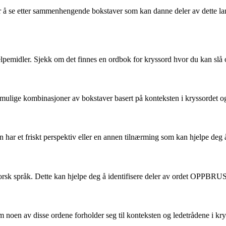
å se etter sammenhengende bokstaver som kan danne deler av dette lan
elpemidler. Sjekk om det finnes en ordbok for kryssord hvor du kan slå 
mulige kombinasjoner av bokstaver basert på konteksten i kryssordet og
en har et friskt perspektiv eller en annen tilnærming som kan hjelp
norsk språk. Dette kan hjelpe deg å identifisere deler av ordet OPPBR
m noen av disse ordene forholder seg til konteksten og ledetrådene i kr