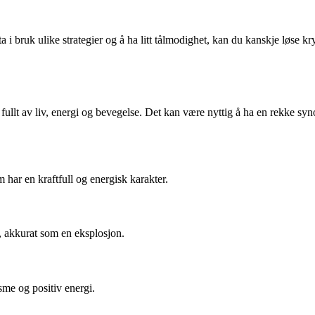
 i bruk ulike strategier og å ha litt tålmodighet, kan du kanskje løs
ullt av liv, energi og bevegelse. Det kan være nyttig å ha en rekke syno
 har en kraftfull og energisk karakter.
t, akkurat som en eksplosjon.
asme og positiv energi.