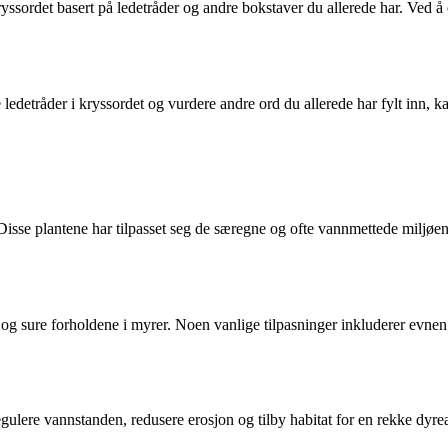
ssordet basert på ledetråder og andre bokstaver du allerede har. Ved å 
tråder i kryssordet og vurdere andre ord du allerede har fylt inn, kan du
Disse plantene har tilpasset seg de særegne og ofte vannmettede miljøene
e og sure forholdene i myrer. Noen vanlige tilpasninger inkluderer evnen t
egulere vannstanden, redusere erosjon og tilby habitat for en rekke dyrea