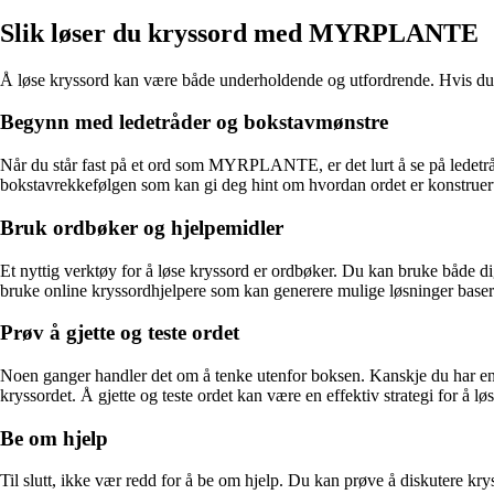
Slik løser du kryssord med MYRPLANTE
Å løse kryssord kan være både underholdende og utfordrende. Hvis du h
Begynn med ledetråder og bokstavmønstre
Når du står fast på et ord som MYRPLANTE, er det lurt å se på ledetråd
bokstavrekkefølgen som kan gi deg hint om hvordan ordet er konstruer
Bruk ordbøker og hjelpemidler
Et nyttig verktøy for å løse kryssord er ordbøker. Du kan bruke både dig
bruke online kryssordhjelpere som kan generere mulige løsninger basert
Prøv å gjette og teste ordet
Noen ganger handler det om å tenke utenfor boksen. Kanskje du har en 
kryssordet. Å gjette og teste ordet kan være en effektiv strategi for å l
Be om hjelp
Til slutt, ikke vær redd for å be om hjelp. Du kan prøve å diskutere kr