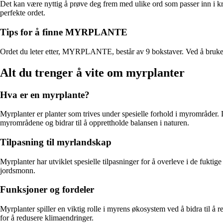
Det kan være nyttig å prøve deg frem med ulike ord som passer inn i kry
perfekte ordet.
Tips for å finne MYRPLANTE
Ordet du leter etter, MYRPLANTE, består av 9 bokstaver. Ved å bruke lede
Alt du trenger å vite om myrplanter
Hva er en myrplante?
Myrplanter er planter som trives under spesielle forhold i myrområder. 
myrområdene og bidrar til å opprettholde balansen i naturen.
Tilpasning til myrlandskap
Myrplanter har utviklet spesielle tilpasninger for å overleve i de fuktig
jordsmonn.
Funksjoner og fordeler
Myrplanter spiller en viktig rolle i myrens økosystem ved å bidra til å r
for å redusere klimaendringer.