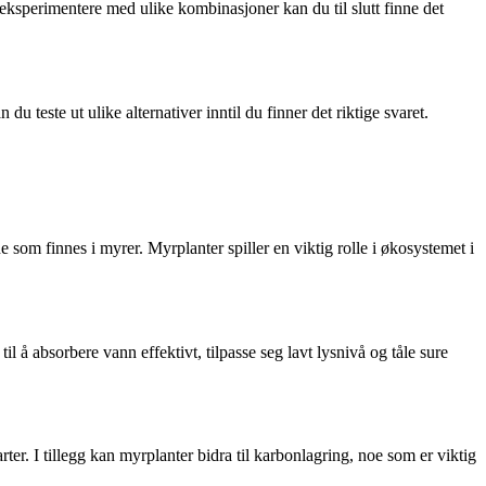
eksperimentere med ulike kombinasjoner kan du til slutt finne det
 teste ut ulike alternativer inntil du finner det riktige svaret.
 som finnes i myrer. Myrplanter spiller en viktig rolle i økosystemet i
il å absorbere vann effektivt, tilpasse seg lavt lysnivå og tåle sure
rter. I tillegg kan myrplanter bidra til karbonlagring, noe som er viktig