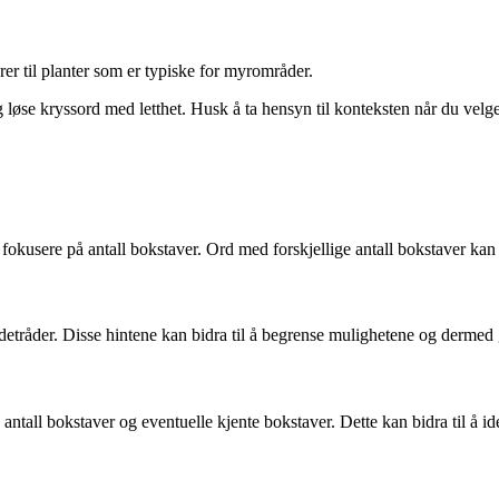
er til planter som er typiske for myrområder.
løse kryssord med letthet. Husk å ta hensyn til konteksten når du velg
 å fokusere på antall bokstaver. Ord med forskjellige antall bokstaver kan 
etråder. Disse hintene kan bidra til å begrense mulighetene og dermed gjø
antall bokstaver og eventuelle kjente bokstaver. Dette kan bidra til å id