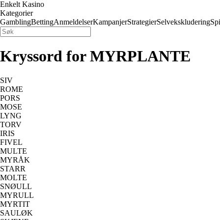
Enkelt Kasino
Kategorier
Gambling
Betting
Anmeldelser
Kampanjer
Strategier
Selvekskludering
Spi
Kryssord for MYRPLANTE
SIV
ROME
PORS
MOSE
LYNG
TORV
IRIS
FIVEL
MULTE
MYRÅK
STARR
MOLTE
SNØULL
MYRULL
MYRTIT
SAULØK