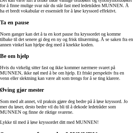
Det kan være lurt å bruke både vanlige ordbøker og synonymordbøker
for å finne mulige svar når du står fast med ledetråden MUNNEN. Å
ha et bredt vokabular er essensielt for å løse kryssord effektivt.
Ta en pause
Noen ganger kan det å ta en kort pause fra kryssordet og komme
tilbake til det senere gi deg en ny og frisk tilnærming. Å se saken fra en
annen vinkel kan hjelpe deg med å knekke koden.
Be om hjelp
Hvis du virkelig sitter fast og ikke kommer nærmere svaret på
MUNNEN, ikke nøl med å be om hjelp. Et friskt perspektiv fra en
venn eller slektning kan være alt som trengs for å se ting klarere.
Øving gjør mester
Som med alt annet, vil praksis gjøre deg bedre på å løse kryssord. Jo
mer du løser, desto bedre vil du bli til å dekode ledetråder som
MUNNEN og finne de riktige svarene.
Lykke til med å løse kryssordet ditt med MUNNEN!