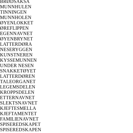
BRØDSAKSA
MUNNHULEN
TINNINGEN
MUNNHOLEN
ØYENLOKKET
ØREFLIPPEN
EGENNAVNET
ØYENBRYNET
LATTERDØRA
NESERYGGEN
KUNSTNEREN
KYSSEMUNNEN
UNDER NESEN
SNAKKETØYET
LATTERDØREN
TALEORGANET
LEGEMSDELEN
KROPPSDELEN
ETTERNAVNET
SLEKTSNAVNET
KJEFTESMELLA
KJEFTAMENTET
FAMILIENAVNET
SPISEREDSKAPET
SPISEREDSKAPEN