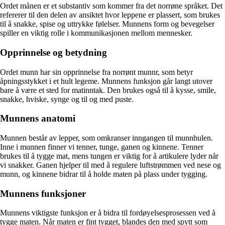
Ordet månen er et substantiv som kommer fra det norrøne språket. Det
refererer til den delen av ansiktet hvor leppene er plassert, som brukes
til å snakke, spise og uttrykke følelser. Munnens form og bevegelser
spiller en viktig rolle i kommunikasjonen mellom mennesker.
Opprinnelse og betydning
Ordet munn har sin opprinnelse fra norrønt munnr, som betyr
åpningsstykket i et hult legeme. Munnens funksjon går langt utover
bare å være et sted for matinntak. Den brukes også til å kysse, smile,
snakke, hviske, synge og til og med puste.
Munnens anatomi
Munnen består av lepper, som omkranser inngangen til munnhulen.
Inne i munnen finner vi tenner, tunge, ganen og kinnene. Tenner
brukes til å tygge mat, mens tungen er viktig for å artikulere lyder når
vi snakker. Ganen hjelper til med å regulere luftstrømmen ved nese og
munn, og kinnene bidrar til å holde maten på plass under tygging.
Munnens funksjoner
Munnens viktigste funksjon er å bidra til fordøyelsesprosessen ved å
tygge maten. Når maten er fint tygget, blandes den med spytt som