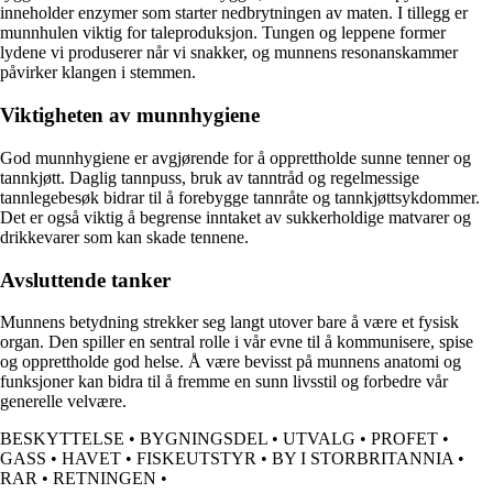
inneholder enzymer som starter nedbrytningen av maten. I tillegg er
munnhulen viktig for taleproduksjon. Tungen og leppene former
lydene vi produserer når vi snakker, og munnens resonanskammer
påvirker klangen i stemmen.
Viktigheten av munnhygiene
God munnhygiene er avgjørende for å opprettholde sunne tenner og
tannkjøtt. Daglig tannpuss, bruk av tanntråd og regelmessige
tannlegebesøk bidrar til å forebygge tannråte og tannkjøttsykdommer.
Det er også viktig å begrense inntaket av sukkerholdige matvarer og
drikkevarer som kan skade tennene.
Avsluttende tanker
Munnens betydning strekker seg langt utover bare å være et fysisk
organ. Den spiller en sentral rolle i vår evne til å kommunisere, spise
og opprettholde god helse. Å være bevisst på munnens anatomi og
funksjoner kan bidra til å fremme en sunn livsstil og forbedre vår
generelle velvære.
BESKYTTELSE
•
BYGNINGSDEL
•
UTVALG
•
PROFET
•
GASS
•
HAVET
•
FISKEUTSTYR
•
BY I STORBRITANNIA
•
RAR
•
RETNINGEN
•