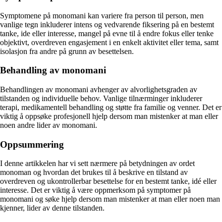
Symptomene på monomani kan variere fra person til person, men
vanlige tegn inkluderer intens og vedvarende fiksering på en bestemt
tanke, ide eller interesse, mangel på evne til å endre fokus eller tenke
objektivt, overdreven engasjement i en enkelt aktivitet eller tema, samt
isolasjon fra andre på grunn av besettelsen.
Behandling av monomani
Behandlingen av monomani avhenger av alvorlighetsgraden av
tilstanden og individuelle behov. Vanlige tilnærminger inkluderer
terapi, medikamentell behandling og støtte fra familie og venner. Det er
viktig å oppsøke profesjonell hjelp dersom man mistenker at man eller
noen andre lider av monomani.
Oppsummering
I denne artikkelen har vi sett nærmere på betydningen av ordet
monoman og hvordan det brukes til å beskrive en tilstand av
overdreven og ukontrollerbar besettelse for en bestemt tanke, idé eller
interesse. Det er viktig å være oppmerksom på symptomer på
monomani og søke hjelp dersom man mistenker at man eller noen man
kjenner, lider av denne tilstanden.