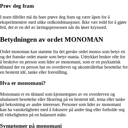
Prøv deg fram
I noen tilfeller må du bare prøve deg fram og være åpen for å
eksperimentere med ulike ordkombinasjoner. Ikke vær redd for å gjøre
feil, det er en del av læringsprosessen når du løser kryssord.
Betydningen av ordet MONOMAN
Ordet monoman kan stamme fra det greske ordet monos som betyr en
og det franske ordet manie som betyr mania. Uttrykket bruker ofte for
å beskrive en person som lider av monomani, som er en psykiatrisk
tilstand der en person har en overdrevet og ukontrollerbar besettelse for
en bestemt idé, tanke eller forestilling.
Hva er monomani?
Monomani er en tilstand som kjennetegnes av en overdreven og
ubalansert besettelse eller fiksering på en bestemt idé, tema eller tanke
på bekostning av andre interesser. Personer som lider av monomani
kan ha vanskeligheter med å fokusere på andre ting eller forholde seg
til virkeligheten på en balansert måte.
Symptomer på monomani