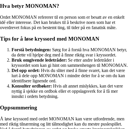
Hva betyr MONOMAN?
Ordet MONOMAN refererer til en person som er besatt av en enkelt
idé eller interesse. Det kan brukes til å beskrive noen som har et
overdrevet fokus på en bestemt ting, til tider på en fanatisk måte.
Tips for å løse kryssord med MONOMAN
Forstå betydningen:
Sørg for å forstå hva MONOMAN betyr,
da dette vil hjelpe deg med å finne riktig svar i kryssordet.
Bruk omgivende ledetråder:
Se etter andre ledetråder i
kryssordet som kan gi hint om sammenhengen til MONOMAN.
Del opp ordet:
Hvis du sliter med å finne svaret, kan det være
lurt å dele opp MONOMAN i mindre deler for å se om du kan
identifisere lignende ord.
Konsulter ordbøker:
Hvis alt annet mislykkes, kan det være
nyttig å sjekke en ordbok eller et oppslagsverk for å få mer
innsikt i ordets betydning.
Oppsummering
Å løse kryssord med ordet MONOMAN kan være utfordrende, men
med riktig tilnærming og litt tålmodighet kan du mestre puslespillet.