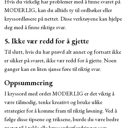
Hvis du virkelig har problemer med å finne svaret på
MODERLIG, kan du alltids ty til ordbøker eller
kryssordløsere på nettet. Disse verktøyene kan hjelpe
deg med å finne riktige svar.
5. Ikke vær redd for å gjette
Til slutt, hvis du har prøvd alt annet og fortsatt ikke
er sikker på svaret, ikke vær redd for å gjette. Noen
ganger kan en liten sjanse føre til riktig svar.
Oppsummering
I kryssord med ordet MODERLIG er det viktig å
være tålmodig, tenke kreativt og bruke ulike
strategier for å komme fram til riktig løsning. Ved å
følge disse tipsene og triksene, burde du være bedre
rustet til å takle alle kryssordutfordringer som