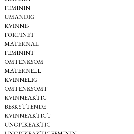
FEMININ
UMANDIG
KVINNE-
FORFINET
MATERNAL
FEMININT
OMTENKSOM
MATERNELL
KVINNELIG
OMTENKSOMT
KVINNEAKTIG
BESKYTTENDE
KVINNEAKTIGT
UNGPIKEAKTIG
UNGPIKEAKTIGFEMININ