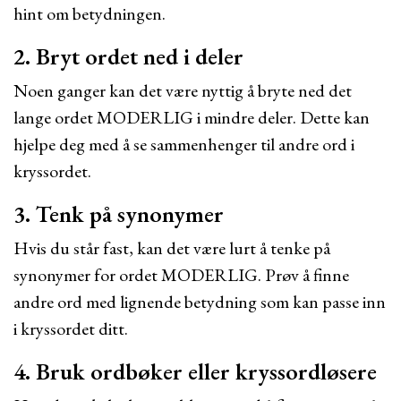
hint om betydningen.
2. Bryt ordet ned i deler
Noen ganger kan det være nyttig å bryte ned det
lange ordet MODERLIG i mindre deler. Dette kan
hjelpe deg med å se sammenhenger til andre ord i
kryssordet.
3. Tenk på synonymer
Hvis du står fast, kan det være lurt å tenke på
synonymer for ordet MODERLIG. Prøv å finne
andre ord med lignende betydning som kan passe inn
i kryssordet ditt.
4. Bruk ordbøker eller kryssordløsere