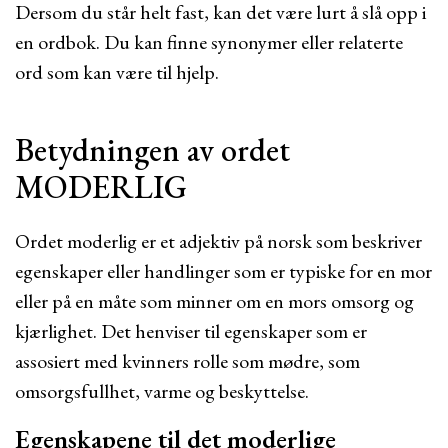
Dersom du står helt fast, kan det være lurt å slå opp i
en ordbok. Du kan finne synonymer eller relaterte
ord som kan være til hjelp.
Betydningen av ordet
MODERLIG
Ordet moderlig er et adjektiv på norsk som beskriver
egenskaper eller handlinger som er typiske for en mor
eller på en måte som minner om en mors omsorg og
kjærlighet. Det henviser til egenskaper som er
assosiert med kvinners rolle som mødre, som
omsorgsfullhet, varme og beskyttelse.
Egenskapene til det moderlige