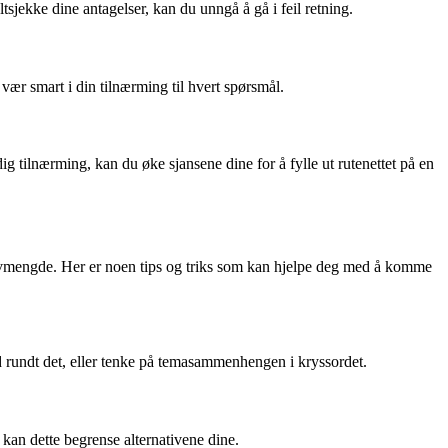
jekke dine antagelser, kan du unngå å gå i feil retning.
r smart i din tilnærming til hvert spørsmål.
ilnærming, kan du øke sjansene dine for å fylle ut rutenettet på en
avmengde. Her er noen tips og triks som kan hjelpe deg med å komme
d rundt det, eller tenke på temasammenhengen i kryssordet.
, kan dette begrense alternativene dine.