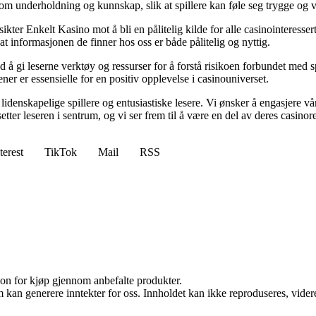
om underholdning og kunnskap, slik at spillere kan føle seg trygge og v
 Enkelt Kasino mot å bli en pålitelig kilde for alle casinointeresserte. 
at informasjonen de finner hos oss er både pålitelig og nyttig.
 å gi leserne verktøy og ressurser for å forstå risikoen forbundet med sp
ner er essensielle for en positiv opplevelse i casinouniverset.
 lidenskapelige spillere og entusiastiske lesere. Vi ønsker å engasjere v
ter leseren i sentrum, og vi ser frem til å være en del av deres casinore
terest
TikTok
Mail
RSS
on for kjøp gjennom anbefalte produkter.
kan generere inntekter for oss. Innholdet kan ikke reproduseres, videredi