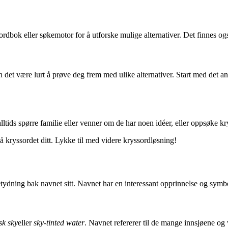
 ordbok eller søkemotor for å utforske mulige alternativer. Det finnes o
 det være lurt å prøve deg frem med ulike alternativer. Start med det a
alltids spørre familie eller venner om de har noen idéer, eller oppsøke kr
 kryssordet ditt. Lykke til med videre kryssordløsning!
etydning bak navnet sitt. Navnet har en interessant opprinnelse og symb
k sky
eller
sky-tinted water
. Navnet refererer til de mange innsjøene og