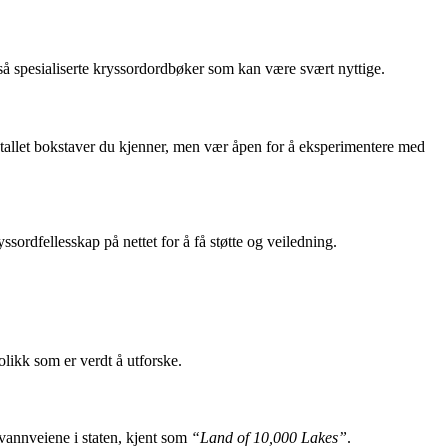
gså spesialiserte kryssordordbøker som kan være svært nyttige.
ntallet bokstaver du kjenner, men vær åpen for å eksperimentere med
yssordfellesskap på nettet for å få støtte og veiledning.
olikk som er verdt å utforske.
 vannveiene i staten, kjent som
“Land of 10,000 Lakes”
.