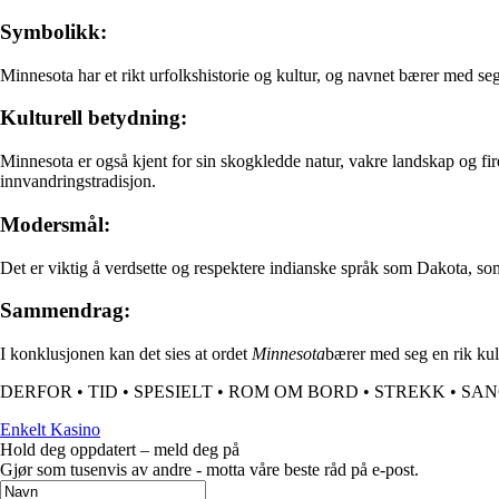
Symbolikk:
Minnesota har et rikt urfolkshistorie og kultur, og navnet bærer med seg
Kulturell betydning:
Minnesota er også kjent for sin skogkledde natur, vakre landskap og fire 
innvandringstradisjon.
Modersmål:
Det er viktig å verdsette og respektere indianske språk som Dakota, som 
Sammendrag:
I konklusjonen kan det sies at ordet
Minnesota
bærer med seg en rik kult
DERFOR
•
TID
•
SPESIELT
•
ROM OM BORD
•
STREKK
•
SAN
Enkelt Kasino
Hold deg oppdatert – meld deg på
Gjør som tusenvis av andre - motta våre beste råd på e-post.