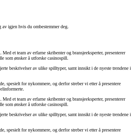
eg av igjen hvis du ombestemmer deg.
. Med et team av erfarne skribenter og bransjeeksperter, presenterer
lle som ønsker å utforske casinospill.
rte beskrivelser av ulike spilltyper, samt innsikt i de nyeste trendene i
de, spesielt for nykommere, og derfor streber vi etter å presentere
elinformerte.
. Med et team av erfarne skribenter og bransjeeksperter, presenterer
lle som ønsker å utforske casinospill.
rte beskrivelser av ulike spilltyper, samt innsikt i de nyeste trendene i
de, spesielt for nykommere, og derfor streber vi etter å presentere