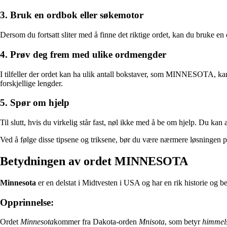
3. Bruk en ordbok eller søkemotor
Dersom du fortsatt sliter med å finne det riktige ordet, kan du bruke en
4. Prøv deg frem med ulike ordmengder
I tilfeller der ordet kan ha ulik antall bokstaver, som MINNESOTA, kan
forskjellige lengder.
5. Spør om hjelp
Til slutt, hvis du virkelig står fast, nøl ikke med å be om hjelp. Du kan 
Ved å følge disse tipsene og triksene, bør du være nærmere løsningen på
Betydningen av ordet MINNESOTA
Minnesota
er en delstat i Midtvesten i USA og har en rik historie og b
Opprinnelse:
Ordet
Minnesota
kommer fra Dakota-orden
Mnisota
, som betyr
himmels