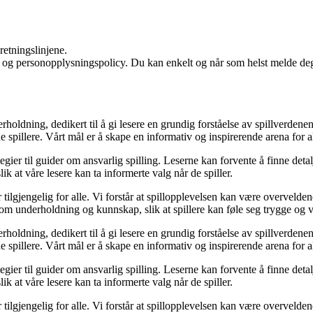
etningslinjene.
r og personopplysningspolicy. Du kan enkelt og når som helst melde d
oldning, dedikert til å gi lesere en grundig forståelse av spillverdenen
e spillere. Vårt mål er å skape en informativ og inspirerende arena for a
ier til guider om ansvarlig spilling. Leserne kan forvente å finne detalje
ik at våre lesere kan ta informerte valg når de spiller.
 tilgjengelig for alle. Vi forstår at spillopplevelsen kan være overvelden
om underholdning og kunnskap, slik at spillere kan føle seg trygge og v
oldning, dedikert til å gi lesere en grundig forståelse av spillverdenen
e spillere. Vårt mål er å skape en informativ og inspirerende arena for a
ier til guider om ansvarlig spilling. Leserne kan forvente å finne detalje
ik at våre lesere kan ta informerte valg når de spiller.
 tilgjengelig for alle. Vi forstår at spillopplevelsen kan være overvelden