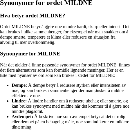
Synonymer for ordet MILDNE
Hva betyr ordet MILDNE?
Ordet MILDNE betyr å gjøre noe mindre hardt, skarp eller intenst. Det
kan brukes i ulike sammenhenger, for eksempel når man snakker om å
dempe smerte, temperere et klima eller redusere en situasjon fra
alvorlig til mer overkommelig.
Synonymer for MILDNE
Når det gjelder å finne passende synonymer for ordet MILDNE, finnes
det flere alternativer som kan formidle lignende meninger. Her er en
liste med nyanser av ord som kan brukes i stedet for MILDNE:
Dempe:
Å dempe betyr å redusere styrken eller intensiteten av
noe, og kan brukes i sammenhenger der man ønsker å mildne
effekten av noe.
Lindre:
Å lindre handler om å redusere ubehag eller smerte, og
kan brukes synonymt med mildne når det kommer til å gjøre noe
mindre plagsomt.
Avdempet:
Å beskrive noe som avdempet betyr at det er rolig
eller dempet på en behagelig måte, noe som indikerer en mildere
tilnærming.