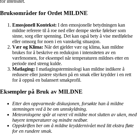
for intensitet.
Bruksområder for Ordet MILDNE
Emosjonell Kontekst:
I den emosjonelle betydningen kan
mildne referere til å roe ned eller dempe sterke følelser som
sinne, sorg eller spenning. Det kan også bety å vise medfølelse
eller omsorg for noen i en vanskelig situasjon.
Vær og Klima:
Når det gjelder vær og klima, kan mildne
brukes for å beskrive en reduksjon i intensiteten av en
værfenomen, for eksempel når temperaturen mildnes etter en
periode med streng kulde.
Matlaging:
I matlagingsterminologi kan mildne indikere å
redusere eller justere styrken på en smak eller krydder i en rett
for å oppnå en balansert smakprofil.
Eksempler på Bruk av MILDNE
Etter den oppvarmede diskusjonen, forsøkte han å mildne
stemningen ved å be om unnskyldning.
Meteorologene spår at været vil mildne mot slutten av uken, med
høyere temperaturer og mindre nedbør.
Oppskriften ber om å mildne kryddernivået med litt ekstra fløte
for en rundere smak.