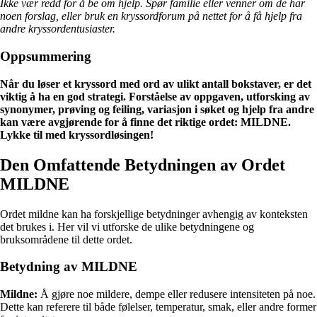
Ikke vær redd for å be om hjelp. Spør familie eller venner om de har
noen forslag, eller bruk en kryssordforum på nettet for å få hjelp fra
andre kryssordentusiaster.
Oppsummering
Når du løser et kryssord med ord av ulikt antall bokstaver, er det
viktig å ha en god strategi. Forståelse av oppgaven, utforsking av
synonymer, prøving og feiling, variasjon i søket og hjelp fra andre
kan være avgjørende for å finne det riktige ordet: MILDNE.
Lykke til med kryssordløsingen!
Den Omfattende Betydningen av Ordet
MILDNE
Ordet mildne kan ha forskjellige betydninger avhengig av konteksten
det brukes i. Her vil vi utforske de ulike betydningene og
bruksområdene til dette ordet.
Betydning av MILDNE
Mildne:
Å gjøre noe mildere, dempe eller redusere intensiteten på noe.
Dette kan referere til både følelser, temperatur, smak, eller andre former