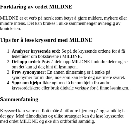
Forklaring av ordet MILDNE
MILDNE er et verb på norsk som betyr å gjøre mildere, mykere eller
mindre intens. Det kan brukes i ulike sammenhenger avhengig av
konteksten.
Tips for å løse kryssord med MILDNE
Analyser kryssende ord:
Se på de kryssende ordene for å få
ledetråder om bokstavene i MILDNE.
Del opp ordet:
Prøv å dele opp MILDNE i mindre deler og se
om det kan gi deg hint til løsningen.
Prøv synonymer:
En annen tilnærming er å tenke på
synonymer for mildne, noe som kan lede deg nærmere svaret.
Spør om hjelp:
Ikke nøl med å be om hjelp fra andre
kryssordelskere eller bruk digitale verktøy for å finne løsningen.
Sammenfatning
Kryssord kan være en flott måte å utfordre hjernen på og samtidig ha
det gøy. Med tålmodighet og ulike strategier kan du løse kryssordet
med ordet MILDNE og øke din ordforråd samtidig.