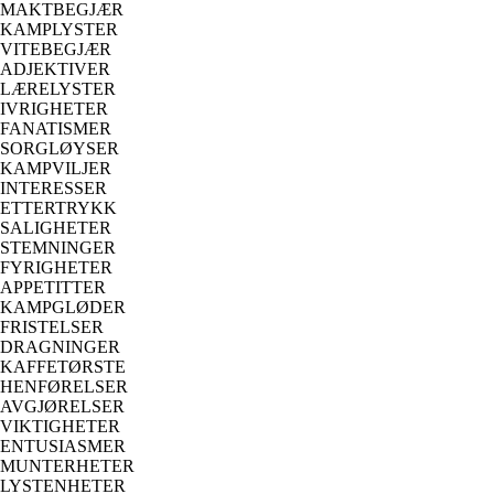
MAKTBEGJÆR
KAMPLYSTER
VITEBEGJÆR
ADJEKTIVER
LÆRELYSTER
IVRIGHETER
FANATISMER
SORGLØYSER
KAMPVILJER
INTERESSER
ETTERTRYKK
SALIGHETER
STEMNINGER
FYRIGHETER
APPETITTER
KAMPGLØDER
FRISTELSER
DRAGNINGER
KAFFETØRSTE
HENFØRELSER
AVGJØRELSER
VIKTIGHETER
ENTUSIASMER
MUNTERHETER
LYSTENHETER