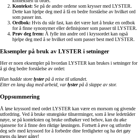
konteksten til ordet.
Kontekst:
Se på de andre ordene som krysser med LYSTER.
Dette kan hjelpe deg med å få en bedre forståelse av hvilket ord
som passer inn.
Ordbok:
Hvis du står fast, kan det være lurt å bruke en ordbok
for å finne synonymer eller definisjoner som passer til LYSTER.
Prøv deg frem:
Å fylle inn andre ord i kryssordet kan også
hjelpe deg med å se hvilket ord som passer best med LYSTER.
Eksempler på bruk av LYSTER i setninger
Her er noen eksempler på hvordan LYSTER kan brukes i setninger for
å gi deg bedre forståelse av ordet:
Hun hadde store
lyster
på å reise til utlandet.
Etter en lang dag med arbeid, var
lyster
på å slappe av stor.
Oppsummering
Å løse kryssord med ordet LYSTER kan være en morsom og givende
utfordring. Ved å bruke strategiske tilnærminger, som å lese ledetråder
nøye, se på konteksten og bruke ordbøker ved behov, kan du øke
sjansene for å finne den riktige løsningen. Fortsett å øve og utfordre
deg selv med kryssord for å forbedre dine ferdigheter og ha det gøy
mens du løser gåter!