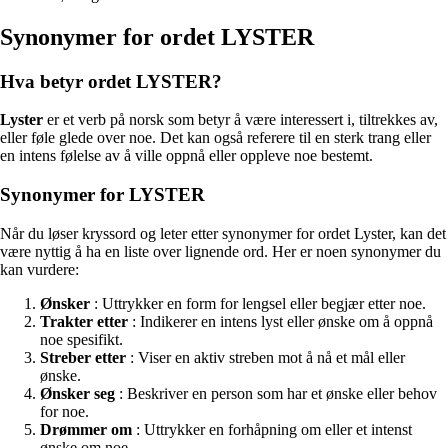
Synonymer for ordet LYSTER
Hva betyr ordet LYSTER?
Lyster
er et verb på norsk som betyr å være interessert i, tiltrekkes av,
eller føle glede over noe. Det kan også referere til en sterk trang eller
en intens følelse av å ville oppnå eller oppleve noe bestemt.
Synonymer for LYSTER
Når du løser kryssord og leter etter synonymer for ordet Lyster, kan det
være nyttig å ha en liste over lignende ord. Her er noen synonymer du
kan vurdere:
Ønsker
: Uttrykker en form for lengsel eller begjær etter noe.
Trakter etter
: Indikerer en intens lyst eller ønske om å oppnå
noe spesifikt.
Streber etter
: Viser en aktiv streben mot å nå et mål eller
ønske.
Ønsker seg
: Beskriver en person som har et ønske eller behov
for noe.
Drømmer om
: Uttrykker en forhåpning om eller et intenst
ønske om noe.