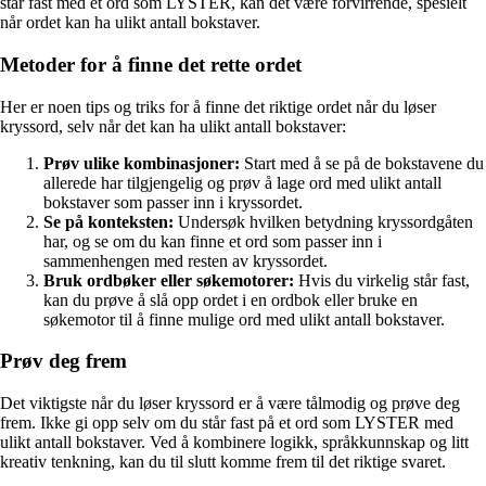
står fast med et ord som LYSTER, kan det være forvirrende, spesielt
når ordet kan ha ulikt antall bokstaver.
Metoder for å finne det rette ordet
Her er noen tips og triks for å finne det riktige ordet når du løser
kryssord, selv når det kan ha ulikt antall bokstaver:
Prøv ulike kombinasjoner:
Start med å se på de bokstavene du
allerede har tilgjengelig og prøv å lage ord med ulikt antall
bokstaver som passer inn i kryssordet.
Se på konteksten:
Undersøk hvilken betydning kryssordgåten
har, og se om du kan finne et ord som passer inn i
sammenhengen med resten av kryssordet.
Bruk ordbøker eller søkemotorer:
Hvis du virkelig står fast,
kan du prøve å slå opp ordet i en ordbok eller bruke en
søkemotor til å finne mulige ord med ulikt antall bokstaver.
Prøv deg frem
Det viktigste når du løser kryssord er å være tålmodig og prøve deg
frem. Ikke gi opp selv om du står fast på et ord som LYSTER med
ulikt antall bokstaver. Ved å kombinere logikk, språkkunnskap og litt
kreativ tenkning, kan du til slutt komme frem til det riktige svaret.