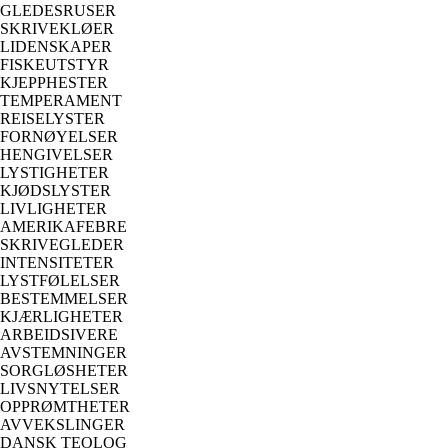
GLEDESRUSER
SKRIVEKLØER
LIDENSKAPER
FISKEUTSTYR
KJEPPHESTER
TEMPERAMENT
REISELYSTER
FORNØYELSER
HENGIVELSER
LYSTIGHETER
KJØDSLYSTER
LIVLIGHETER
AMERIKAFEBRE
SKRIVEGLEDER
INTENSITETER
LYSTFØLELSER
BESTEMMELSER
KJÆRLIGHETER
ARBEIDSIVERE
AVSTEMNINGER
SORGLØSHETER
LIVSNYTELSER
OPPRØMTHETER
AVVEKSLINGER
DANSK TEOLOG