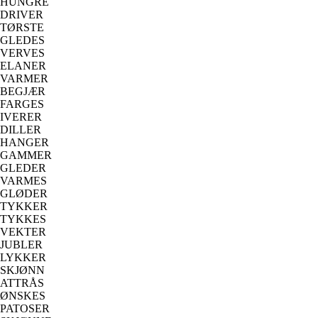
HUNGRE
DRIVER
TØRSTE
GLEDES
VERVES
ELANER
VARMER
BEGJÆR
FARGES
IVERER
DILLER
HANGER
GAMMER
GLEDER
VARMES
GLØDER
TYKKER
TYKKES
VEKTER
JUBLER
LYKKER
SKJØNN
ATTRÅS
ØNSKES
PATOSER