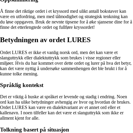
Å finne det riktige ordet i et kryssord med ulikt antall bokstaver kan
være en utfordring, men med tålmodighet og strategisk tenkning kan
du løse oppgaven. Bruk de nevnte tipsene for å øke sjansene dine for å
finne det etterlengtede ordet og fullføre kryssordet!
Betydningen av ordet LURES
Ordet LURES er ikke et vanlig norsk ord, men det kan være et
slanguttrykk eller dialektuttrykk som brukes i visse regioner eller
miljøer. Hvis du har kommet over dette ordet og lurer på hva det betyr,
kan det være nyttig å undersøke sammenhengen det ble brukt i for å
kunne tolke mening.
Språklig kontekst
Det er viktig å huske at språket er levende og stadig i endring. Noen
ord kan ha ulike betydninger avhengig av hvor og hvordan de brukes.
Ordet LURES kan være en dialektvariant av et annet ord eller et
kallenavn. I noen tilfeller kan det være et slanguttrykk som ikke er
allment kjent for alle.
Tolkning basert på situasjon