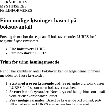
TILRÅDELIGES
MYSTIFISERES
FEILINFORMERES
Finn mulige løsninger basert på
bokstavantall
Først og fremst bør du se på antall bokstaver i ordet LURES for å
begynne å løse kryssordet.
Fire bokstaver:
LURE
Fem bokstaver:
LURES
Trinn for trinn løsningsmetode
Når du har identifisert antall bokstaver, kan du følge denne trinnvise
metoden for å løse kryssordet:
Start med å se på kryssende ord:
Se på andre ord som krysser
LURES for å se om noen bokstaver matcher.
Se etter hint i kryssordet:
Noen kryssord kan gi hint som antall
vokaler eller konsonanter i ordet.
Prøv mulige varianter:
Basert på kryssende ord og hint, prøv
ulike varianter av LURES som passer inn i kryssordet.