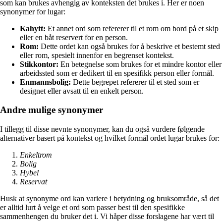
som kan brukes avhengig av konteksten det brukes i. Her er noen
synonymer for lugar:
Kahytt:
Et annet ord som refererer til et rom om bord på et skip
eller en båt reservert for en person.
Rom:
Dette ordet kan også brukes for å beskrive et bestemt sted
eller rom, spesielt innenfor en begrenset kontekst.
Stikkontor:
En betegnelse som brukes for et mindre kontor eller
arbeidssted som er dedikert til en spesifikk person eller formål.
Enmannsbolig:
Dette begrepet refererer til et sted som er
designet eller avsatt til en enkelt person.
Andre mulige synonymer
I tillegg til disse nevnte synonymer, kan du også vurdere følgende
alternativer basert på kontekst og hvilket formål ordet lugar brukes for:
Enkeltrom
Bolig
Hybel
Reservat
Husk at synonyme ord kan variere i betydning og bruksområde, så det
er alltid lurt å velge et ord som passer best til den spesifikke
sammenhengen du bruker det i. Vi håper disse forslagene har vært til