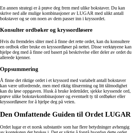
En annen strategi er å prøve deg frem med ulike bokstaver. Du kan
skrive ned alle mulige kombinasjoner av LUGAR med ulikt antall
bokstaver og se om noen av dem passer inn i kryssordet.
Konsulter ordbøker og kryssordløsere
Hvis du fremdeles sliter med å finne det rette ordet, kan du konsultere
en ordbok eller bruke en kryssordløser på nettet. Disse verktøyene kan
hjelpe deg med å finne ord basert på beskrivelse eller deler av ordet du
allerede kjenner.
Oppsummering
Å finne det riktige ordet i et kryssord med variabelt antall bokstaver
kan være utfordrende, men med riktig tilnærming og litt tålmodighet
kan du løse oppgaven. Husk å bruke ledetråder, sjekke kryssende ord,
prøve ulike bokstavkombinasjoner og eventuelt ty til ordbøker eller
kryssordløsere for å hjelpe deg på veien.
Den Omfattende Guiden til Ordet LUGAR
Ordet lugar er et norsk substantiv som har flere betydninger avhengig
av konteksten det brukes i. Det er viktig å forstå hvordan dette ordet