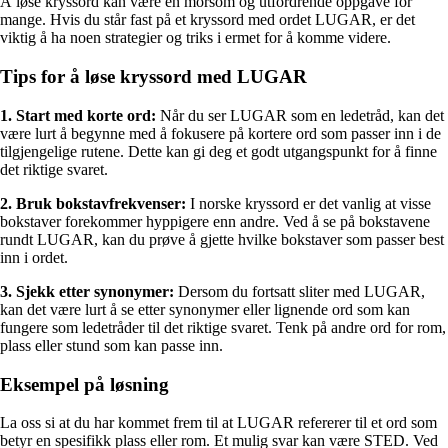
Å løse kryssord kan være en morsom og utfordrende oppgave for
mange. Hvis du står fast på et kryssord med ordet LUGAR, er det
viktig å ha noen strategier og triks i ermet for å komme videre.
Tips for å løse kryssord med LUGAR
1. Start med korte ord:
Når du ser LUGAR som en ledetråd, kan det
være lurt å begynne med å fokusere på kortere ord som passer inn i de
tilgjengelige rutene. Dette kan gi deg et godt utgangspunkt for å finne
det riktige svaret.
2. Bruk bokstavfrekvenser:
I norske kryssord er det vanlig at visse
bokstaver forekommer hyppigere enn andre. Ved å se på bokstavene
rundt LUGAR, kan du prøve å gjette hvilke bokstaver som passer best
inn i ordet.
3. Sjekk etter synonymer:
Dersom du fortsatt sliter med LUGAR,
kan det være lurt å se etter synonymer eller lignende ord som kan
fungere som ledetråder til det riktige svaret. Tenk på andre ord for rom,
plass eller stund som kan passe inn.
Eksempel på løsning
La oss si at du har kommet frem til at LUGAR refererer til et ord som
betyr en spesifikk plass eller rom. Et mulig svar kan være STED. Ved