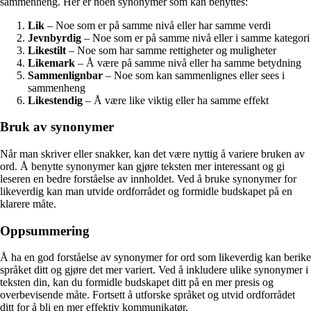
sammenheng. Her er noen synonymer som kan benyttes:
Lik
– Noe som er på samme nivå eller har samme verdi
Jevnbyrdig
– Noe som er på samme nivå eller i samme kategori
Likestilt
– Noe som har samme rettigheter og muligheter
Likemark
– Å være på samme nivå eller ha samme betydning
Sammenlignbar
– Noe som kan sammenlignes eller sees i
sammenheng
Likestendig
– Å være like viktig eller ha samme effekt
Bruk av synonymer
Når man skriver eller snakker, kan det være nyttig å variere bruken av
ord. Å benytte synonymer kan gjøre teksten mer interessant og gi
leseren en bedre forståelse av innholdet. Ved å bruke synonymer for
likeverdig kan man utvide ordforrådet og formidle budskapet på en
klarere måte.
Oppsummering
Å ha en god forståelse av synonymer for ord som likeverdig kan berike
språket ditt og gjøre det mer variert. Ved å inkludere ulike synonymer i
teksten din, kan du formidle budskapet ditt på en mer presis og
overbevisende måte. Fortsett å utforske språket og utvid ordforrådet
ditt for å bli en mer effektiv kommunikatør.