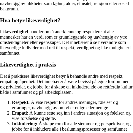
uavhengig av ulikheter som kjønn, alder, etnisitet, religion eller sosial
bakgrunn.
Hva betyr likeverdighet?
Likeverdighet
handler om å anerkjenne og respektere at alle
mennesker har en verdi som er grunnleggende og uavhengig av ytre
omstendigheter eller egenskaper. Det innebærer å se hverandre som
likeverdige individer med rett til respekt, verdighet og like muligheter i
samfunnet.
Likeverdighet i praksis
Det å praktisere likeverdighet betyr å behandle andre med respekt,
empati og åpenhet. Det innebærer å være bevisst på egne fordommer
og privilegier, og jobbe for å skape en inkluderende og rettferdig kultur
både i samfunnet og på arbeidsplassen.
Respekt:
Å vise respekt for andres meninger, følelser og
erfaringer, uavhengig av om vi er enige eller uenige.
Empati:
Å kunne sette seg inn i andres situasjon og følelser, og
vise forståelse og støtte.
Inkludering:
Å skape rom for alle stemmer og perspektiver, og
jobbe for å inkludere alle i beslutningsprosesser og samfunnet