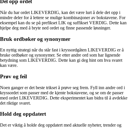
Del opp ordet
Når du har ordet LIKEVERDIG, kan det være lurt å dele det opp i
mindre deler for å lettere se mulige kombinasjoner av bokstavene. For
eksempel kan du se på prefikset LIK og suffikset VERDIG. Dette kan
hjelpe deg med å bryte ned ordet og finne passende løsninger.
Bruk ordbøker og synonymer
En nyttig strategi når du står fast i kryssordgåten LIKEVERDIG er å
bruke ordbøker og synonymer. Se etter andre ord som har lignende
betydning som LIKEVERDIG. Dette kan gi deg hint om hva svaret
kan være.
Prøv og feil
Noen ganger er det beste trikset å prøve seg frem. Fyll inn andre ord i
kryssordet som passer med de kjente bokstavene, og se om de passer
med ordet LIKEVERDIG. Dette eksperimentet kan bidra til å avdekke
det riktige svaret.
Hold deg oppdatert
Det er viktig å holde deg oppdatert med aktuelle nyheter, trender og